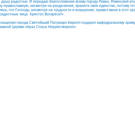
 душу радостью. Я передаю благословение всему городу Ровно, Ровенской еп
ру православную, несмотря на разделения, храните свое единство, потому чт
юсь, что Господь, несмотря на трудности и искушения, привел меня в этот хра
радостные лица. Христос Воскресе!».
посещении города Святейший Патриарх Кирилл подарил кафедральному храму
авной Церкви образ Спаса Нерукотворного.