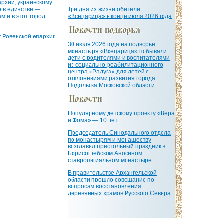
архии, украинскому
о в единстве —
Три дня из жизни обители
м и в этот город,
«Всецарица» в конце июля 2026 года
 Ровенской епархии
30 июля 2026 года на подворье
монастыря «Всецарица» побывали
дети с родителями и воспитателями
из социально-реабилитационного
центра «Радуга» для детей с
отклонениями развития города
Подольска Московской области
Популярному детскому проекту «Вера
и Фома» — 10 лет
Председатель Синодального отдела
по монастырям и монашеству
возглавил престольный праздник в
Борисоглебском Аносином
ставропигиальном монастыре
В правительстве Архангельской
области прошло совещание по
вопросам восстановления
деревянных храмов Русского Севера