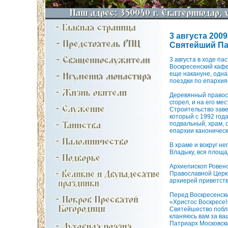
3 августа 2009 
Святейший Па
3 августа в ходе п
Воскресенский кафе
еще накануне, одн
поездки по епархия
Деревянный правосл
сгорел, и на его ме
Строительство заве
который с 1992 год
подвальный, храм,
епархии каноническ
В храме и вокруг н
Владыку, вся площа
Архиепископ Ровенс
Православной Церкв
архиерей приветст
Перед Воскресенск
«Христос Воскресе!
Святейшество побла
кланяюсь вам за ва
Патриарх Московский