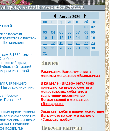
Август 2026
пн
вт
ср
чт
пт
сб
вс
ствой
01
02
03
04
05
06
07
08
09
ирилл посетил
10
11
12
13
14
15
16
встретиться с паствой
ут Патриаршей
17
18
19
20
21
22
23
24
25
26
27
28
29
30
31
оду. В 1881 году он
й собор.
ресенский храм,
 Небольшой нижний,
обором Ровенской
Расписание Богослужений в
женском монастыре «Всецарица»
дели Святейшего
В разделе «Видео» регулярно
ш Патриарх Кирилл».
помещаются видеосюжеты о
монастырских событиях и
ля Русской
трансляции праздничных
ям. Правящий
Богослужений в монастыре
«Всецарица»
Заказать требы в нашем монастыре
льным приветствием:
Вы можете на сайте в разделе
тительском слове Его
«Заказать требы»
яют любовь. «Я низко
 сказал Святейший
е подвиг, где