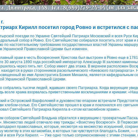
г.
триарх Кирилл посетил город Ровно и встретился с па
астырской поездки по Украине Святейший Патриарх Московский и всея Руси К
дральный собор в Ровно. Его Святейшество собирался посетить этот храм и 
ако по настоятельному требованию государственных властей Украины маршр
м Украинской Православной Церкви был изменен.
авный храм в честь Воскресения Христова был выстроен в Ровно еще в 1781 г
сте 30 августа 1890 года российский император Александр III заложил каменны
ршилось через пять лет. Собор имеет два этажа. В верхнем расположен Воск
а находится в руках сторонников раскольнического «Киевского патриархата».
 освященный во имя Архистратига Божия Михаила, является кафедральным с
ой Украинской Православной Церкви.
его собрались тысячи людей, ждавших своего Патриарха. Когда верующие уви
дь возле храма взорвалась приветственными восклицаниями и криками: «На
кий и Острожский Варфоломей и духовенство епархии встречали Предстояте
и хлебом-солью. Его Святейшество прошел в храм и поклонился его святын
вовал Святейшего Патриарха Кирилла в «этом катакомбном храме».
им собором Святейший Владыка обратился к верующим с троекратным Пасха
». Множество людей отвечало ему трижды: «Воистину Воскресе!». В Первосвя
годарил православных, которые, несмотря на множество искушений, сохран
шу молитву в этих катакомбах, в которых так чувствуется благодать Божия, —
 и всея Руси Кирилл. — Уже одно только соприкосновение с этими стенами, гд