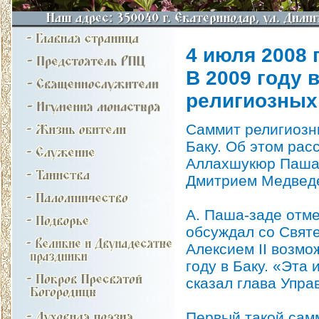
4 июля 2008 г
В 2009 году 
религиозных
Саммит религиозн
Баку. Об этом рас
Аллахшукюр Паша-
Дмитрием Медведе
А. Паша-заде отме
обсуждал со Свят
Алексием II возм
году в Баку. «Эта
сказал глава Упра
Первый такой сам