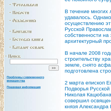
В течение многих 
удавалось. Однако
осуществлению это
Русской Правосла
собственности на 
архитектурный про
В начале 2008 го
строительству хра
земле, снято асфа
подготовлена стр
Проблемы современного
монашества
2 марта епископ Е
Правовая информация
Подворья Русской
Николая Кацюбана
совершил освящени
князя Александра 