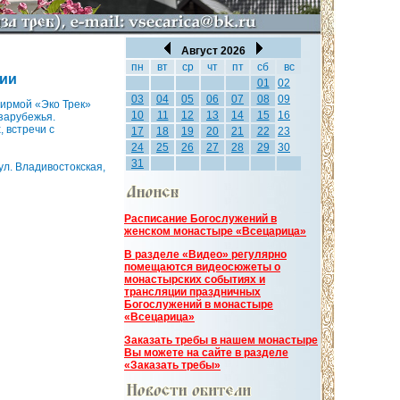
Август 2026
пн
вт
ср
чт
пт
сб
вс
хии
01
02
03
04
05
06
07
08
09
фирмой «Эко Трек»
10
11
12
13
14
15
16
зарубежья.
 встречи с
17
18
19
20
21
22
23
24
25
26
27
28
29
30
31
л. Владивостокская,
Расписание Богослужений в
женском монастыре «Всецарица»
В разделе «Видео» регулярно
помещаются видеосюжеты о
монастырских событиях и
трансляции праздничных
Богослужений в монастыре
«Всецарица»
Заказать требы в нашем монастыре
Вы можете на сайте в разделе
«Заказать требы»