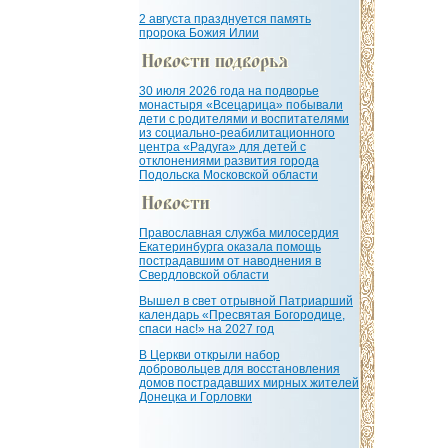
2 августа празднуется память
пророка Божия Илии
30 июля 2026 года на подворье
монастыря «Всецарица» побывали
дети с родителями и воспитателями
из социально-реабилитационного
центра «Радуга» для детей с
отклонениями развития города
Подольска Московской области
Православная служба милосердия
Екатеринбурга оказала помощь
пострадавшим от наводнения в
Свердловской области
Вышел в свет отрывной Патриарший
календарь «Пресвятая Богородице,
спаси нас!» на 2027 год
В Церкви открыли набор
добровольцев для восстановления
домов пострадавших мирных жителей
Донецка и Горловки