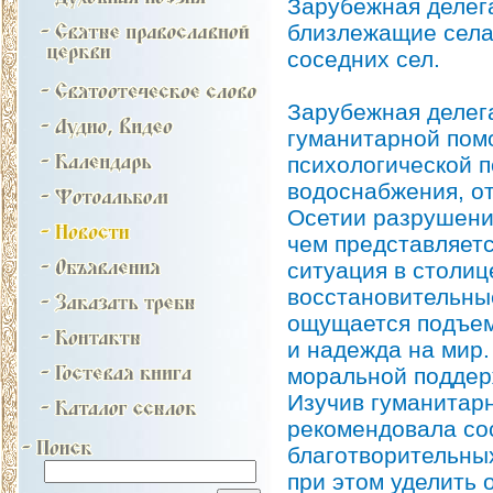
Зарубежная делег
близлежащие села
соседних сел.
Зарубежная делега
гуманитарной пом
психологической 
водоснабжения, от
Осетии разрушени
чем представляет
ситуация в столи
восстановительные
ощущается подъем
и надежда на мир.
моральной поддер
Изучив гуманитар
рекомендовала со
благотворительных
при этом уделить 