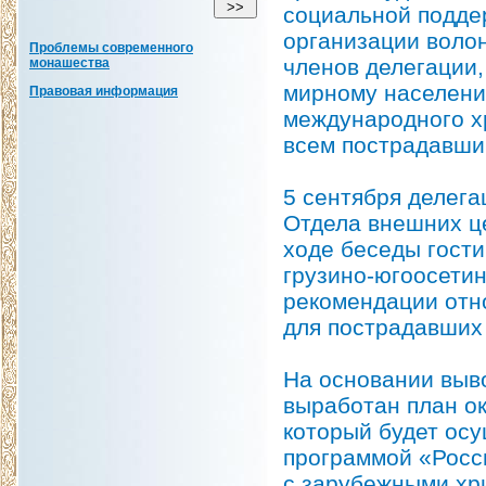
социальной поддер
организации воло
Проблемы современного
членов делегации,
монашества
мирному населени
Правовая информация
международного х
всем пострадавши
5 сентября делега
Отдела внешних ц
ходе беседы гости
грузино-югоосетин
рекомендации отн
для пострадавших
На основании выв
выработан план о
который будет ос
программой «Росс
с зарубежными хр