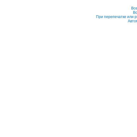
Вс
Вс
При перепечатке или р
Авто