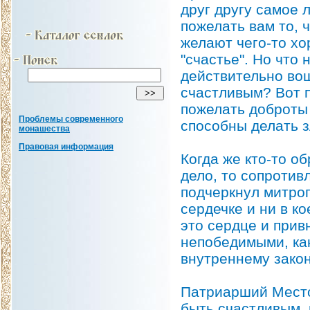
друг другу самое 
пожелать вам то, 
желают чего-то хо
"счастье". Но что
действительно вош
счастливым? Вот п
пожелать доброты 
Проблемы современного
способны делать з
монашества
Правовая информация
Когда же кто-то о
дело, то сопротив
подчеркнул митро
сердечке и ни в к
это сердце и прив
непобедимыми, ка
внутреннему закон
Патриарший Место
быть счастливым, 