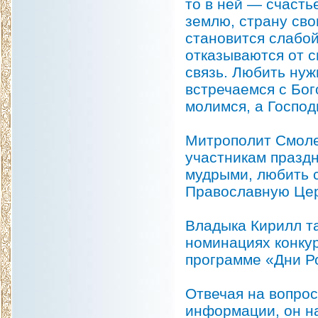
то в ней — счасть
землю, страну сво
становится слабо
отказываются от с
связь. Любить нуж
встречаемся с Бог
молимся, а Господ
Митрополит Смоле
участникам праздн
мудрыми, любить 
Православную Цер
Владыка Кирилл т
номинациях конкур
программе «Дни Р
Отвечая на вопро
информации, он на