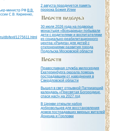
2 августа празднуется память
пророка Божия Илии
мьер-министр РФ
В.В.
ссии С.В. Кириенко,
30 июля 2026 года на подворье
монастыря «Всецарица» побывали
дети с родителями и воспитателями
a.ru/db/text/1275611.html
из социально-реабилитационного
центра «Радуга» для детей с
отклонениями развития города
Подольска Московской области
Православная служба милосердия
Екатеринбурга оказала помощь
пострадавшим от наводнения в
Свердловской области
Вышел в свет отрывной Патриарший
календарь «Пресвятая Богородице,
спаси нас!» на 2027 год
В Церкви открыли набор
добровольцев для восстановления
домов пострадавших мирных жителей
Донецка и Горловки