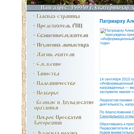
Патриарху Ал
14 сентября 2010 г
«Информационный л
награжденных — ви
заслужили звание «
Лауреатом премии 
деятельность, нап
По благословению С
Синодального отде
Обратившись к прис
Первосвятителя и с
будем внимательны 