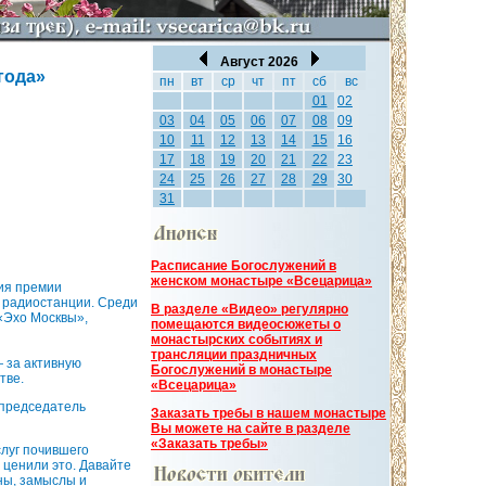
Август 2026
года»
пн
вт
ср
чт
пт
сб
вс
01
02
03
04
05
06
07
08
09
10
11
12
13
14
15
16
17
18
19
20
21
22
23
24
25
26
27
28
29
30
31
Расписание Богослужений в
женском монастыре «Всецарица»
ния премии
 радиостанции. Среди
В разделе «Видео» регулярно
«Эхо Москвы»,
помещаются видеосюжеты о
монастырских событиях и
трансляции праздничных
 за активную
Богослужений в монастыре
тве.
«Всецарица»
 председатель
Заказать требы в нашем монастыре
Вы можете на сайте в разделе
«Заказать требы»
слуг почившего
 ценили это. Давайте
аны, замыслы и