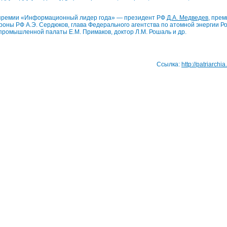
 премии «Информационный лидер года» — президент РФ
Д.А. Медведев
, пре
роны РФ А.Э. Сердюков, глава Федерального агентства по атомной энергии Ро
промышленной палаты Е.М. Примаков, доктор Л.М. Рошаль и др.
Ссылка:
http://patriarchi