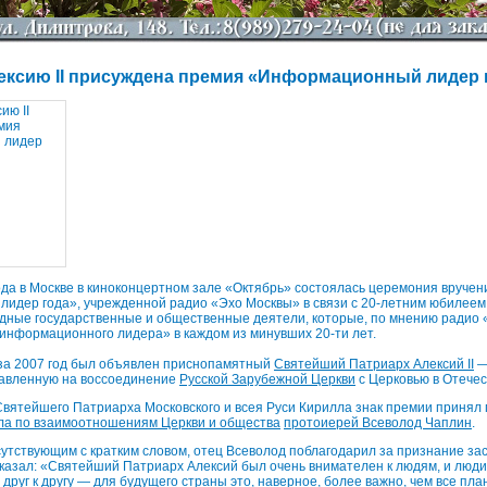
ексию II присуждена премия «Информационный лидер 
ода в Москве в киноконцертном зале «Октябрь» состоялась церемония вруче
идер года», учрежденной радио «Эхо Москвы» в связи с 20-летним юбилеем
дные государственные и общественные деятели, которые, по мнению радио 
информационного лидера» в каждом из минувших 20-ти лет.
за 2007 год был объявлен приснопамятный
Святейший Патриарх Алексий II
—
равленную на воссоединение
Русской Зарубежной Церкви
с Церковью в Отечес
вятейшего Патриарха Московского и всея Руси Кирилла знак премии принял
ла по взаимоотношениям Церкви и общества
протоиерей Всеволод Чаплин
.
утствующим с кратким словом, отец Всеволод поблагодарил за признание за
казал: «Святейший Патриарх Алексий был очень внимателен к людям, и люди
друг к другу — для будущего страны это, наверное, более важно, чем все пл