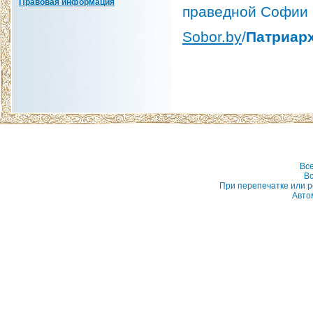
Правовая информация
праведной Софии 
Sobor.by
/
Патриарх
Вс
Вс
При перепечатке или р
Авто