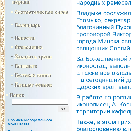
народных ремесел 
Владыке сослужил
Громыко, секрета
благочинный Пухов
протоиерей Виктор
города Минска свя
священник Сергий 
За Божественной 
иконостас, выполн
а также все окла
На сегодняшний де
Царских врат, вып
В работе по роспи
иконописец А. Кос
территории кафед
Проблемы современного
Также, в этом при
монашества
благословению вл