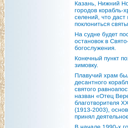
Казань, Нижний Но
городов корабль-х
селений, что даст
поклониться святы
На судне будет по
остановок в Свят
богослужения.
Конечный пункт по
зимовку.
Плавучий храм был
десантного корабл
святого равноапос
назван «Отец Вер
благотворителя Х
(1913-2003), осно
принял деятельное
В начале 1990-х 