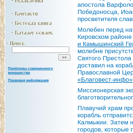
апостола Варфоло
Победоносца, Иоа
просветителя слав
Молебен перед на
Кировском районе
и Камышинский Г
молебне присутст
Святого Престола 
доставил на кораб
Проблемы современного
Православной Цер
монашества
«Благовест-инфо»
Правовая информация
Миссионерская эк
благотворительно
Плавучий храм про
корабль отправитс
Калмыкии. Затем н
городов, которые 