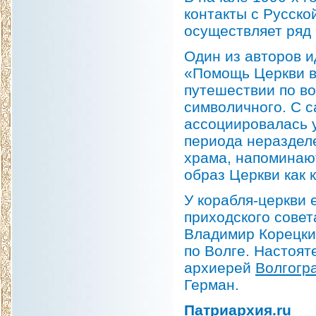
контакты с Русск
осуществляет ряд 
Один из авторов 
«Помощь Церкви в
путешествии по во
символичного. С с
ассоциировалась 
периода нераздел
храма, напоминают
образ Церкви как 
У корабля-церкви 
приходского совет
Владимир Корецкий
по Волге. Настоят
архиерей
Волгогр
Герман.
Патриархия.ru