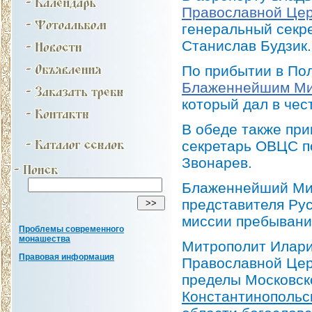
Православной Цер
генеральный секр
Станислав Будзик.
По прибытии в По
Блаженнейшим Ми
который дал в чест
В обеде также при
секретарь ОВЦС п
Звонарев.
Блаженнейший Мит
представителя Рус
миссии пребывания
Проблемы современного
монашества
Митрополит Илари
Правовая информация
Православной Цер
пределы Московск
Константинопольс