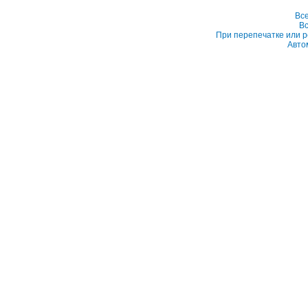
Вс
Вс
При перепечатке или р
Авто