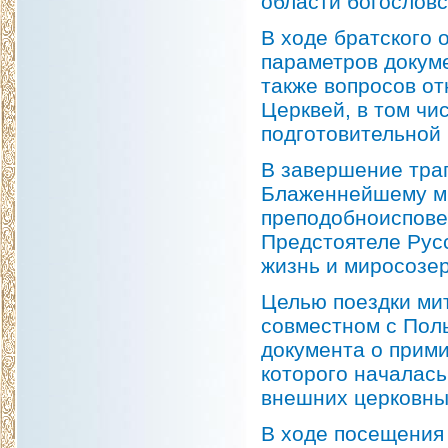
области богословс
В ходе братского
параметров докум
также вопросов о
Церквей, в том чи
подготовительной 
В завершение тра
Блаженнейшему ми
преподобноиспове
Предстоятеле Рус
жизнь и миросозе
Целью поездки ми
совместном с Пол
документа о прим
которого началась
внешних церковных
В ходе посещения