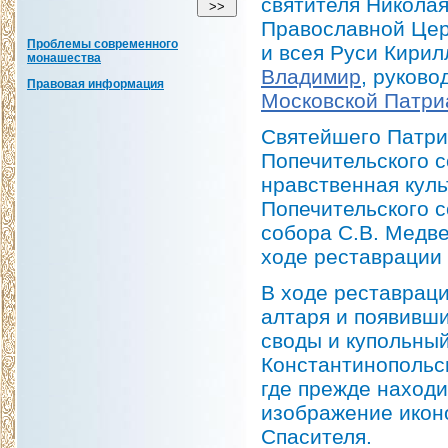
святителя Никола
Православной Цер
Проблемы современного
и всея Руси Кирил
монашества
Владимир
, руков
Правовая информация
Московской Патри
Святейшего Патри
Попечительского 
нравственная кул
Попечительского с
собора С.В. Медве
ходе реставрации
В ходе реставрац
алтаря и появивши
своды и купольны
Константинопольс
где прежде находи
изображение иконо
Спасителя.