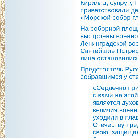
Кирилла, супругу 
приветствовали д
«Морской собор гл
На соборной площа
выстроены военно
Ленинградской во
Святейшие Патриа
лица остановились
Предстоятель Рус
собравшимся у сте
«Сердечно при
с вами на это
является дух
величия военн
уходили в пла
Отечеству пре
свою, защищал