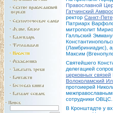
Православной Цер
Гатчинский Амвро
ректор
Санкт-Пете
Патриарх Варфоло
митрополит Мирио
Галльский Эмману
Константинопольс
(Ламбриниадис), а
Максим (Вгенопуло
Святейшего Конст
делегацией сопро
церковных связей
Волоколамский И
протоиерей Никол
межправославным 
сотрудники ОВЦС.
В Кронштадте у в