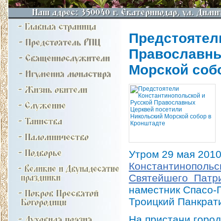
Предстоятел
Православны
Морской соб
Утром 29 мая 201
Константинопольс
Святейшего Патр
наместник Спасо-
Троицкий Панкрат
На пристани горо