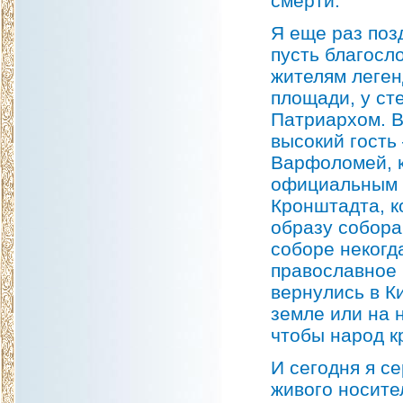
смерти.
Я еще раз поз
пусть благосл
жителям леген
площади, у ст
Патриархом. В
высокий гость
Варфоломей, 
официальным в
Кронштадта, к
образу собора
соборе некогд
православное 
вернулись в Ки
земле или на 
чтобы народ к
И сегодня я с
живого носите