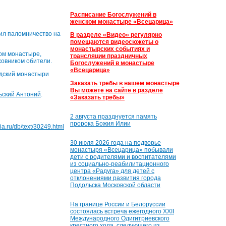
Расписание Богослужений в
женском монастыре «Всецарица»
шил паломничество на
В разделе «Видео» регулярно
помещаются видеосюжеты о
монастырских событиях и
ом монастыре,
трансляции праздничных
ховником обители.
Богослужений в монастыре
«Всецарица»
едский монастыри
Заказать требы в нашем монастыре
Вы можете на сайте в разделе
ьский Антоний
.
«Заказать требы»
2 августа празднуется память
пророка Божия Илии
hia.ru/db/text/30249.html
30 июля 2026 года на подворье
монастыря «Всецарица» побывали
дети с родителями и воспитателями
из социально-реабилитационного
центра «Радуга» для детей с
отклонениями развития города
Подольска Московской области
На границе России и Белоруссии
состоялась встреча ежегодного XXII
Международного Одигитриевского
крестного хода, следующего из