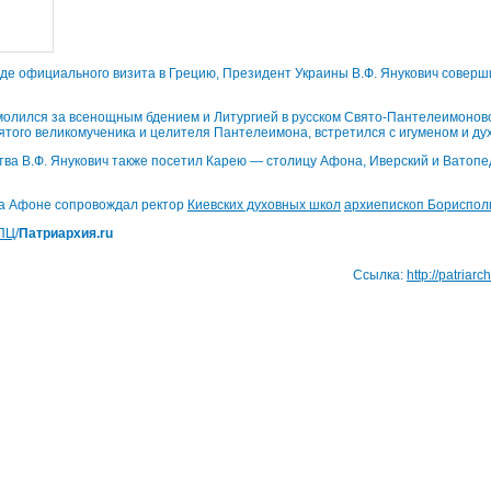
ходе официального визита в Грецию, Президент Украины В.Ф. Янукович совер
омолился за всенощным бдением и Литургией в русском Свято-Пантелеимонов
того великомученика и целителя Пантелеимона, встретился с игуменом и ду
ва В.Ф. Янукович также посетил Карею — столицу Афона, Иверский и Ватоп
а Афоне сопровождал ректор
Киевских духовных школ
архиепископ Бориспол
ПЦ
/
Патриархия.ru
Ссылка:
http://patriarc