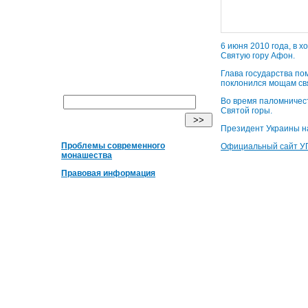
6 июня 2010 года, в 
Святую гору Афон.
Глава государства п
поклонился мощам свя
Во время паломничест
Святой горы.
Президент Украины н
Проблемы современного
Официальный сайт У
монашества
Правовая информация