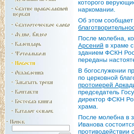
которого верующи
наркомании.
Об этом сообщает
благотворительно
После молебна, к
Арсений
в храме с
зданием ФСКН Рос
переданы настоят
В богослужении п
по церковной бла
протоиерей Аркад
председатель Госу
директор ФСКН Ро
храма.
После молебна в 
Иванова состоится
противодействии с