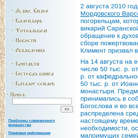
2 августа 2010 го
Мордовского Вар
погорельцам, кот
викарий Саранско
обращение к духо
сборе пожертвован
Климент призвал в
На 14 августа на 
числе 50 тыс. р. 
р. от кафедрально
50 тыс. р. от Иоа
монастыря. Предм
принимались в соб
Богослова и во вс
распределена сре
настоящему време
Проблемы современного
монашества
необходимости, о
Правовая информация
малоимущих семей