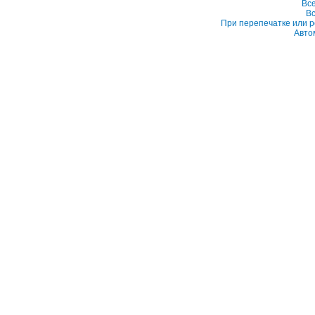
Вс
Вс
При перепечатке или р
Авто