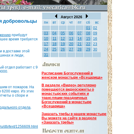
Август 2026
ся добровольцы
пн
вт
ср
чт
пт
сб
вс
01
02
03
04
05
06
07
08
09
ужению
прибудут
10
11
12
13
14
15
16
йшее время требуется
17
18
19
20
21
22
23
24
25
26
27
28
29
30
и в доставке этой
31
шинах и люди,
й отдел работает с 9
0000.
Расписание Богослужений в
женском монастыре «Всецарица»
В разделе «Видео» регулярно
шим от пожаров. На
помещаются видеосюжеты о
 6200 евро. Из этих
монастырских событиях и
отчеты о сборе и
трансляции праздничных
Богослужений в монастыре
«Всецарица»
одального отдела
.
Заказать требы в нашем монастыре
Вы можете на сайте в разделе
«Заказать требы»
a.ru/db/text/1256609.html