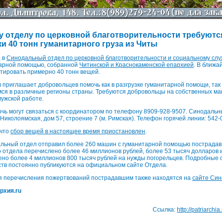
 отделу по церковной благотворительности требуют
и 40 тонн гуманитарного груза из Читы
, в
Синодальный отдел по церковной благотворительности и социальному сл
итарной помощью, собранной
Читинской и Краснокаменской епархией
. В ближа
ртировать примерно 40 тонн вещей.
приглашает добровольцев помочь как в разгрузке гуманитарной помощи, так 
я в различные регионы страны. Требуются добровольцы на собственных ма
мужской работе.
ь могут связаться с координатором по телефону 8909-928-9507. Синодальны
 Николоямская, дом 57, строение 7 (м. Римская). Телефон горячей линии: 542-
 что
сбор вещей в настоящее время приостановлен
.
альный отдел отправил более 260 машин с гуманитарной помощью пострадав
 отдела перечислено более 46 миллионов рублей, более 53 тысяч долларов и
ено более 4 миллионов 800 тысяч рублей на нужды погорельцев. Подробные 
тв постоянно публикуются на официальном сайте Отдела.
ля перечисления пожертвований пострадавшим также находятся на
сайте Син
рхия.ru
Ссылка:
http://patriarchi