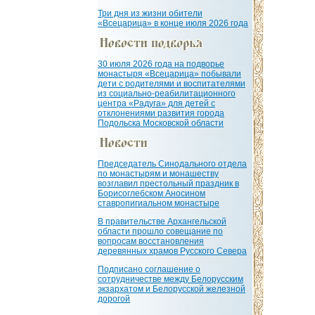
Три дня из жизни обители
«Всецарица» в конце июля 2026 года
30 июля 2026 года на подворье
монастыря «Всецарица» побывали
дети с родителями и воспитателями
из социально-реабилитационного
центра «Радуга» для детей с
отклонениями развития города
Подольска Московской области
Председатель Синодального отдела
по монастырям и монашеству
возглавил престольный праздник в
Борисоглебском Аносином
ставропигиальном монастыре
В правительстве Архангельской
области прошло совещание по
вопросам восстановления
деревянных храмов Русского Севера
Подписано соглашение о
сотрудничестве между Белорусским
экзархатом и Белорусской железной
дорогой