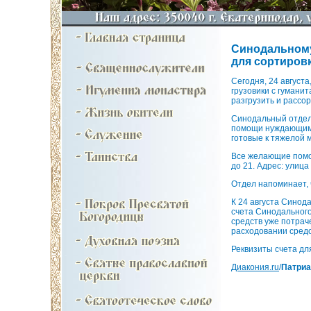
Синодальному
для сортировк
Сегодня, 24 августа
грузовики с гуман
разгрузить и рассо
Синодальный отдел 
помощи нуждающимс
готовые к тяжелой 
Все желающие помоч
до 21. Адрес: улица
Отдел напоминает,
К 24 августа Синод
счета Синодального
средств уже потрач
расходовании средс
Реквизиты счета д
Диакония.ru
/
Патриа