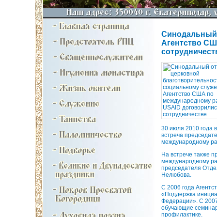
Синодальный 
Агентство СШ
сотрудничест
30 июля 2010 года 
встреча председат
международному ра
На встрече также п
международному ра
председателя Отдел
Нелюбова.
С 2006 года Агентс
«Поддержка инициа
Федерации». С 2007
обучающие семинар
профилактике.