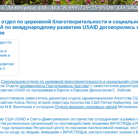
отдел по церковной благотворительности и социальн
А по международному развитию USAID договорились 
ве
в
Синодальном отделе по церковной благотворительности и социальному слу
еля Отдела
архимандрита Пантелеимона (Шатова)
с заместителем директора
звитию USAID по программам в Европе и Евразии Джонатаном С. Хейлом.
рисутствовали заместитель директора отдела здравоохранения Агентства С
звитию Алиса Леггоу, второй секретарь посольства США Питер Найшулер, за
а М.В. Васильева и сотрудник
Отдела внешних церковных связей
Московског
тво США USAID и Свято-Димитриевское сестричество сотрудничают в рамках
тив религиозных организаций по противодействию эпидемии ВИЧ/СПИДа в Р
 года организован Ресурсный центр по оказанию паллиативной помощи, сес
ы по уходу за людьми, живущими с ВИЧ/СПИДом, распространяют знания о 