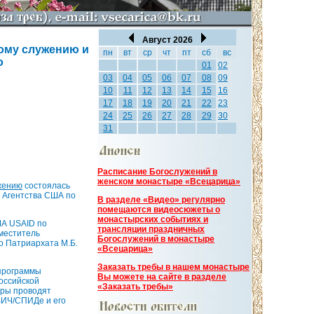
Август 2026
ому служению и
пн
вт
ср
чт
пт
сб
вс
о
01
02
03
04
05
06
07
08
09
10
11
12
13
14
15
16
17
18
19
20
21
22
23
24
25
26
27
28
29
30
31
Расписание Богослужений в
женском монастыре «Всецарица»
жению
состоялась
 Агентства США по
В разделе «Видео» регулярно
помещаются видеосюжеты о
монастырских событиях и
ША USAID по
трансляции праздничных
меститель
Богослужений в монастыре
о Патриархата М.Б.
«Всецарица»
Заказать требы в нашем монастыре
 программы
Вы можете на сайте в разделе
оссийской
«Заказать требы»
тры проводят
ВИЧ/СПИДе и его