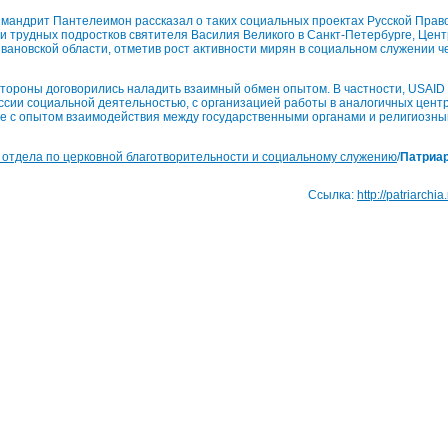
имандрит Пантелеимон рассказал о таких социальных проектах Русской Право
 трудных подростков святителя Василия Великого в Санкт-Петербурге, Цен
вановской области, отметив рост активности мирян в социальном служении ч
стороны договорились наладить взаимный обмен опытом. В частности, USAID
сии социальной деятельностью, с организацией работы в аналогичных центр
ле с опытом взаимодействия между государственными органами и религиозн
 отдела по церковной благотворительности и социальному служению
/
Патриар
Ссылка:
http://patriarchi