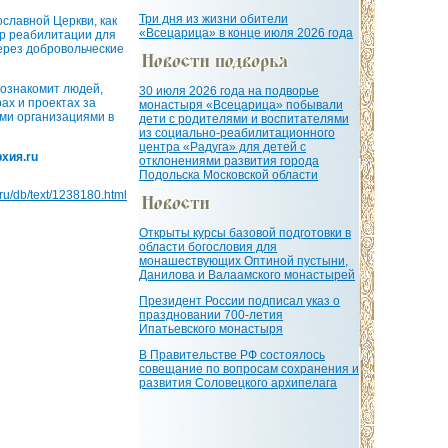
Три дня из жизни обители
славной Церкви, как
«Всецарица» в конце июля 2026 года
тр реабилитации для
ерез добровольческие
 ознакомит людей,
30 июля 2026 года на подворье
ах и проектах за
монастыря «Всецарица» побывали
ыми организациями в
дети с родителями и воспитателями
из социально-реабилитационного
центра «Радуга» для детей с
хия.ru
отклонениями развития города
Подольска Московской области
a.ru/db/text/1238180.html
Открыты курсы базовой подготовки в
области богословия для
монашествующих Оптиной пустыни,
Данилова и Валаамского монастырей
Президент России подписал указ о
праздновании 700-летия
Ипатьевского монастыря
В Правительстве РФ состоялось
совещание по вопросам сохранения и
развития Соловецкого архипелага