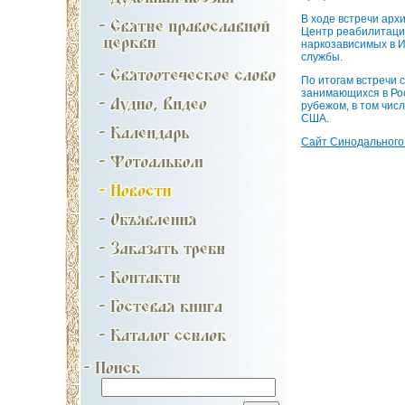
В ходе встречи арх
Центр реабилитации
наркозависимых в И
службы.
По итогам встречи 
занимающихся в Рос
рубежом, в том чис
США.
Сайт Синодального