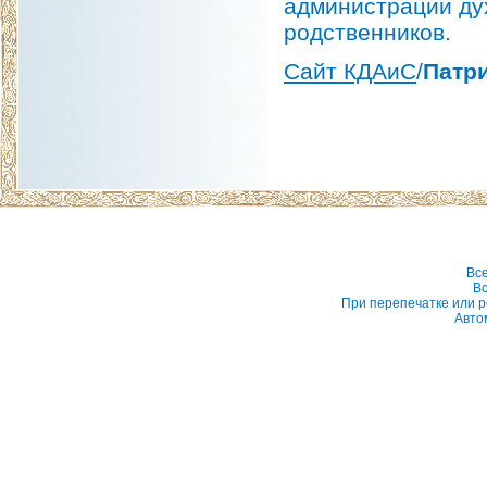
администрации дух
родственников.
Сайт КДАиС
/
Патри
Вс
Вс
При перепечатке или р
Авто