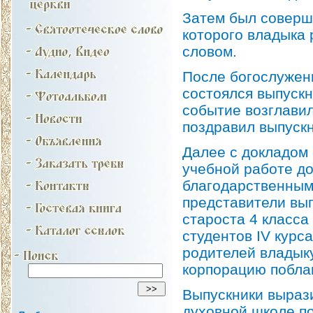
Затем был соверш
которого владыка 
словом.
После богослужен
состоялся выпускн
событие возглави
поздравил выпускн
Далее с докладом 
учебной работе до
благодарственным
представители вып
староста 4 класса
студентов IV курс
родителей владык
корпорацию побла
Выпускники выраз
духовной школе по