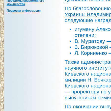
Проблемы современного
монашества
По благословени
Правовая информация
Украины Владими
следующие наград
игумену Алекс
степени;
В. Муратову —
З. Бирюковой 
Л. Корниенко 
Также администра
научного институт
Киевского национа
милиции Н. Бочкар
Киевского национа
— проректору по 
выпускникам семин
По окончании выпу