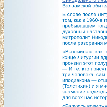
Валаамской обите
В слове после Ли
том, как в 1960-е
пребывавшем тогд
духовный наставн
митрополит Никоди
после разорения 
«Вспоминаю, как т
конце Литургии вд
пронзил этот пол
— И те, кто прису
три человека: сам
иподиакона — отш
(Толстихин) и я м
знамение надежды
для всех нас исто
«Радуюсь возможн