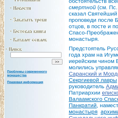
обстоятельств все
смертной
(см. Пс
сказал Святейший 
проповеди после 
отцов, в посте и 
Спасо-Преображен
монастыря.
Предстоятель Рус
года храм на Игум
иерейским чином 
молились управл
Проблемы современного
Саранский и Морд
монашества
Секргиевой лавры
Правовая информация
руководитель
Адми
Патриархии
еписк
Валаамского Спас
Панкратий
, намес
монастыря
архим
Синодального инф