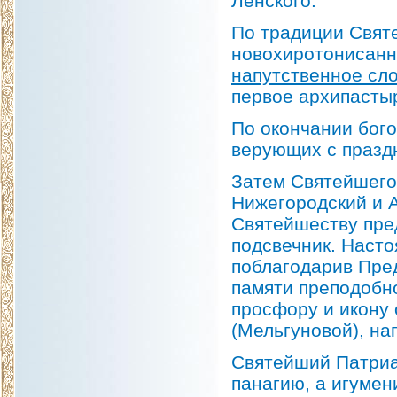
Ленского.
По традиции Свят
новохиротонисанн
напутственное сл
первое архипасты
По окончании бог
верующих с празд
Затем Святейшего
Нижегородский и А
Святейшеству пред
подсвечник. Насто
поблагодарив Пред
памяти преподобн
просфору и икону
(Мельгуновой), на
Святейший Патриа
панагию, а игумен