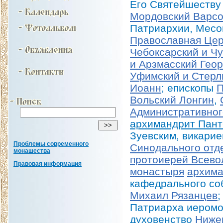
Его Святейшеству
Мордовский Варс
Патриархии, Месог
Православная Цер
Чебоксарский и Ч
и Арзмасский Геор
Уфимский и Стерл
Иоанн
; епископы
П
Вольский Лонгин
,
Административног
архимандрит Пант
Зуевским, викари
Проблемы современного
Синодального отд
монашества
протоиерей Всево
Правовая информация
монастыря
архима
кафедрального со
Михаил Рязанцев
;
Патриарха иеромо
духовенство
Ниже