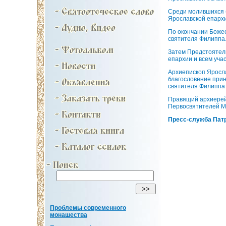
Среди молившихся 
Ярославской епарх
По окончании Боже
святителя Филиппа
Затем Предстоятель
епархии и всем уча
Архиепископ Яросла
благословение прин
святителя Филиппа 
Правящий архиерей
Первосвятителей Мо
Пресс-служба Патр
Проблемы современного
монашества