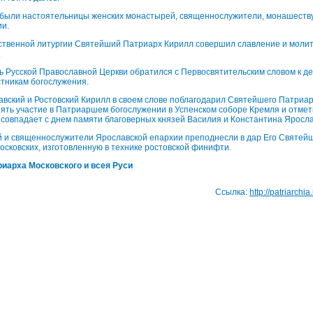
были настоятельницы женских монастырей, священнослужители, монашеств
ии.
ственной литургии Святейший Патриарх Кирилл совершил славление и молит
.
 Русской Православной Церкви обратился с Первосвятительским словом к д
стникам богослужения.
вский и Ростовский Кирилл в своем слове поблагодарил Святейшего Патриар
ять участие в Патриаршем богослужении в Успенском соборе Кремля и отмет
совпадает с днем памяти благоверных князей Василия и Константина Яросла
 и священнослужители Ярославской епархии преподнесли в дар Его Святейш
сковских, изготовленную в технике ростовской финифти.
иарха Московского и всея Руси
Ссылка:
http://patriarchi