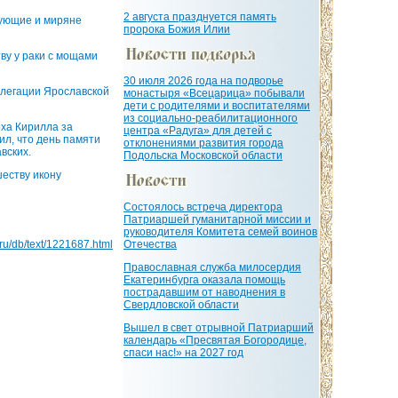
2 августа празднуется память
ующие и миряне
пророка Божия Илии
ву у раки с мощами
30 июля 2026 года на подворье
елегации Ярославской
монастыря «Всецарица» побывали
дети с родителями и воспитателями
из социально-реабилитационного
ха Кирилла за
центра «Радуга» для детей с
ил, что день памяти
отклонениями развития города
вских.
Подольска Московской области
еству икону
Состоялось встреча директора
Патриаршей гуманитарной миссии и
руководителя Комитета семей воинов
a.ru/db/text/1221687.html
Отечества
Православная служба милосердия
Екатеринбурга оказала помощь
пострадавшим от наводнения в
Свердловской области
Вышел в свет отрывной Патриарший
календарь «Пресвятая Богородице,
спаси нас!» на 2027 год