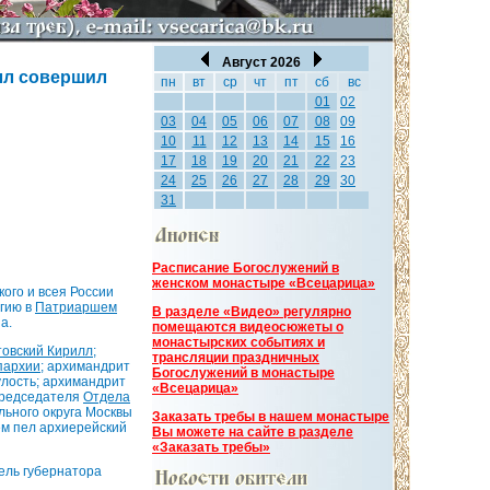
Август 2026
лл совершил
пн
вт
ср
чт
пт
сб
вс
01
02
03
04
05
06
07
08
09
10
11
12
13
14
15
16
17
18
19
20
21
22
23
24
25
26
27
28
29
30
31
Расписание Богослужений в
женском монастыре «Всецарица»
ого и всея России
ргию в
Патриаршем
В разделе «Видео» регулярно
а.
помещаются видеосюжеты о
монастырских событиях и
товский Кирилл
;
трансляции праздничных
пархии
; архимандрит
Богослужений в монастыре
улость; архимандрит
«Всецарица»
председателя
Отдела
льного округа Москвы
Заказать требы в нашем монастыре
ем пел архиерейский
Вы можете на сайте в разделе
«Заказать требы»
ель губернатора