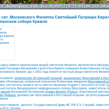
и свт. Московского Филиппа Святейший Патриарх Кири
спенском соборе Кремля
 в день памяти перенесения мощей святителя Филиппа, митрополита Московск
йший Патриарх Московский и всея Руси Кирилл совершил Божественную литу
осковского Кремля, где с 1652 года покоятся честные мощи святителя Филипп
сослужили:
архиепископ Истринский Арсений
;
архиепископ Ярославский и Рос
мин (Лихоманов), избранный епископом Рыбинским, викарием
Ярославской е
ко), настоятель храма в честь святого мученика Андрея Стратилата в селе С
, настоятель Феодоровского кафедрального собора Ярославля; заместитель 
 связей
Московской Патриархии
игумен Филипп (Рябых)
; благочинный Центра
ир Диваков
; духовенство Ярославской и Ростовской епархии. За богослужени
архии.
исутствовали ; депутат Государственной Думы ФС РФ Л.Э. Слуцкий; заместит
и Ю.Н. Удалов.