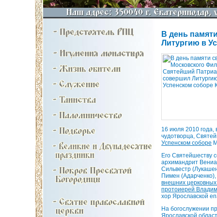
В день памят
Литургию в У
16 июля 2010 года,
чудотворца, Святе
Успенском соборе
М
Его Святейшеству 
архимандрит Вениа
Сильвестр (Лукашен
Пимен (Адарченко)
внешних церковных
протоиерей Владим
хор Ярославской еп
На богослужении пр
Ярославской област