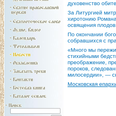
духовенство обите
За Литургией мит
хиротонию Романа
освящения плодов
По окончании бог
собравшихся с пр
«Много мы пережи
стихийными бедств
преображение, пр
пороков, следован
милосердии», — с
Московская епарх