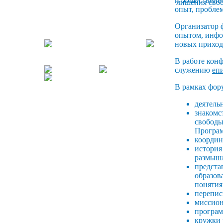
и общественн
опыт, пробле
Организатор
опытом, инфо
новых приход
В работе кон
служению
еп
В рамках фор
деятель
знакомс
свободы
Програ
координ
история
размышл
предста
образов
понятия
перепис
миссион
програм
кружки 