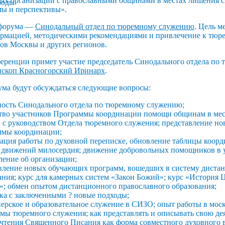
ых организаций с православными общинами в местах лишения 
мы и перспективы».
 форума —
Синодальный отдел по тюремному служению
. Цель м
рмацией, методическими рекомендациями и привлечение к тю
ов Москвы и других регионов.
ференции примет участие председатель Синодального отдела по
ископ Красногорский Иринарх
.
ума будут обсуждаться следующие вопросы:
ность Синодального отдела по тюремному служению;
тво участников Программы координации помощи общинам в ме
 с руководством Отдела тюремного служения; представление но
ммы координации;
ация работы по духовной переписке, обновление таблицы коорд
 движений милосердия; движение добровольных помощников в 
ение об организации;
вление новых обучающих программ, вошедших в систему диста
ания; курс для камерных систем «Закон Божий»; курс «История 
»; обмен опытом дистанционного православного образования;
ка с заключенными ? новые подходы;
ерское и образовательное служение в СИЗО; опыт работы в мо
мы тюремного служения; как представлять и описывать свою дея
чтения Священного Писания как форма совместного духовного в