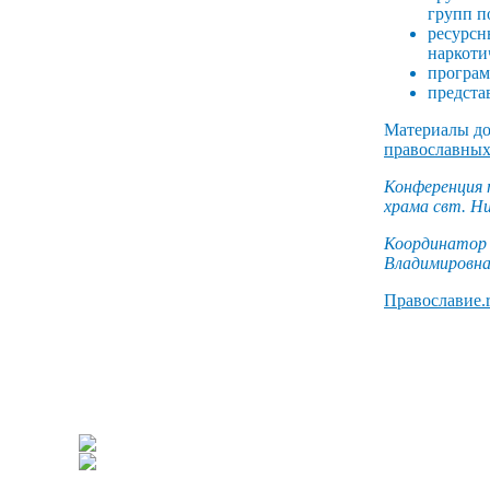
групп п
ресурсн
наркоти
програм
предста
Материалы до
православных
Конференция п
храма свт. Ни
Координатор 
Владимировна
Православие.