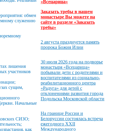
свободы. Реальный
«Всецарица»
Заказать требы в нашем
ероприятия: обмен
монастыре Вы можете на
ремному служению
сайте в разделе «Заказать
требы»
 тюремному
2 августа празднуется память
пророка Божия Илии
30 июля 2026 года на подворье
стах лишения
монастыря «Всецарица»
вых участников
побывали дети с родителями и
воспитателями из социально-
инации;
реабилитационного центра
узах сущим,
«Радуга» для детей с
отклонениями развития города
нционного
Подольска Московской области
Церкви. Начальные
На границе России и
Белоруссии состоялась встреча
сковских СИЗО;
ежегодного XXII
тельность;
Международного
озрастания, как