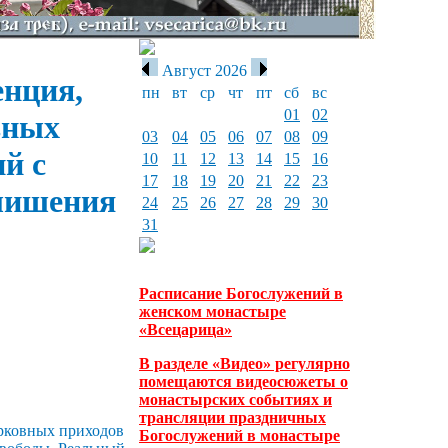
Август 2026
енция,
пн
вт
ср
чт
пт
сб
вс
01
02
вных
03
04
05
06
07
08
09
й с
10
11
12
13
14
15
16
17
18
19
20
21
22
23
лишения
24
25
26
27
28
29
30
31
Расписание Богослужений в
женском монастыре
«Всецарица»
В разделе «Видео» регулярно
помещаются видеосюжеты о
монастырских событиях и
трансляции праздничных
ерковных приходов
Богослужений в монастыре