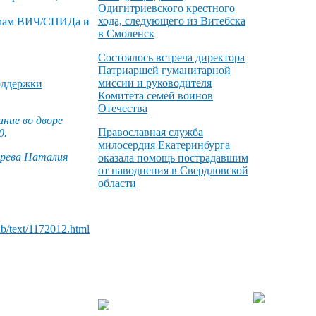
Одигитриевского крестного
хода, следующего из Витебска
лемам ВИЧ/СПИДа и
в Смоленск
Состоялось встреча директора
Патриаршей гуманитарной
миссии и руководителя
оддержки
Комитета семей воинов
Отечества
ание во дворе
Православная служба
0.
милосердия Екатеринбурга
арева Наталия
оказала помощь пострадавшим
от наводнения в Свердловской
области
/db/text/1172012.html