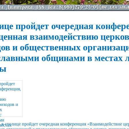
ице пройдет очередная конфер
щенная взаимодействию церко
ов и общественных организаци
славными общинами в местах 
ды
г. в столице пройдет очередная конференция «Взаимодействие ц