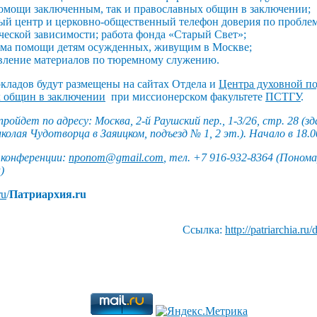
омощи заключенным, так и православных общин в заключении;
ый центр и церковно-общественный телефон доверия по проб
ческой зависимости; работа фонда «Старый Свет»;
ма помощи детям осужденных, живущим в Москве;
вление материалов по тюремному служению.
кладов будут размещены на сайтах Отдела и
Центра духовной п
 общин в заключении
при миссионерском факультете
ПСТГУ
.
ройдет по адресу: Москва, 2-й Раушский пер., 1-3/26, стр. 28 (зд
колая Чудотворца в Заяицком, подъезд № 1, 2 эт.). Начало в 18.0
конференции:
nponom@gmail.com
, тел. +7 916-932-8364 (Поном
)
ru
/
Патриархия.ru
Ссылка:
http://patriarchia.ru