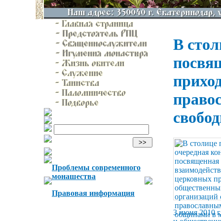
В стол
посвя
приход
право
свобо
Проблемы современного
монашества
Правовая информация
3 июня 2010 