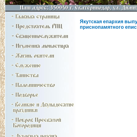
Якутская епархия вып
приснопамятного епис