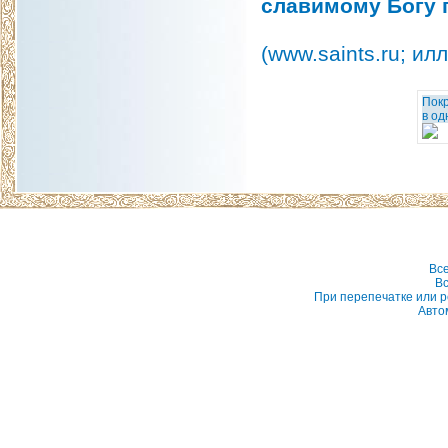
славимому Богу 
(www.saints.ru; илл
Покр
в од
Вс
Вс
При перепечатке или р
Авто