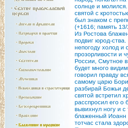
солнце и молился.
святой с кротость
был знаком с пре
(+1616; память 13/
Из Ростова блаже
подвиг юрод-ства.
непогоду холод и 
прозорливости и ч
России, Смутное в
будет много види
говорил правду вс
самому царю Борис
разбирай Божьи де
святой встретил х
расспросил его о 
вывихнул ногу и с
блаженный Иоанн к
тотчас стала здор