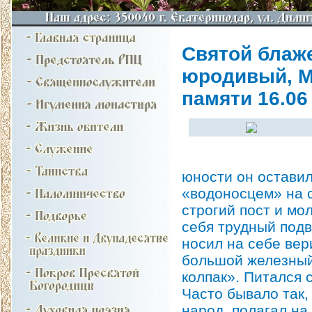
Святой блаж
юродивый, М
памяти 16.06 н
юности он оставил
«водоносцем» на 
строгий пост и мо
себя трудный подв
носил на себе вер
большой железный
колпак». Питался 
Часто бывало так,
народ, полагал на