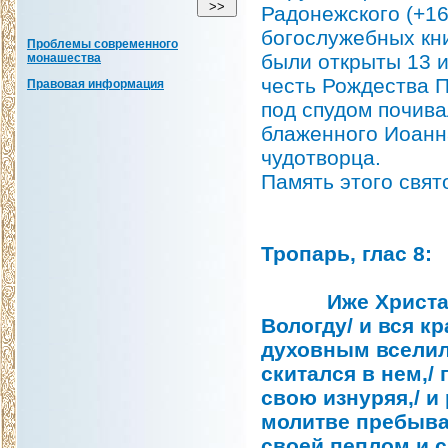
Радонежского (+16
богослужебных кни
Проблемы современного
были открыты 13 и
монашества
честь Рождества П
Правовая информация
под спудом почив
блаженного Иоанн
чудотворца.
Память этого свято
Тропарь, глас 8:
Иже Христа рад
Вологду/ и вся к
духовным вселилс
скитался в нем,/
свою изнуряя,/ и
молитве пребыва
своей пеплом и с