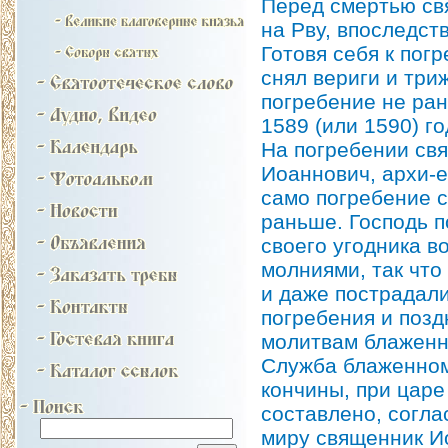
Перед смертью свя
на Рву, впоследст
Готовя себя к пог
снял вериги и три
погребение не ран
1589 (или 1590) го
На погребении св
Иоаннович, архи-е
само погребение 
раньше. Господь п
своего угодника в
молниями, так что
и даже пострадали
погребения и поз
молитвам блаженн
Служба блаженном
кончины, при царе
составлено, согл
миру священник И