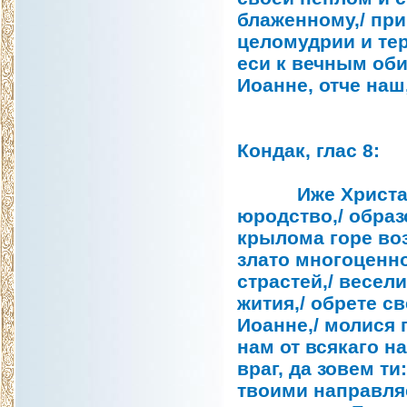
блаженному,/ при
целомудрии и тер
еси к вечным оби
Иоанне, отче наш
Кондак, глас 8:
Иже Христа ра
юродство,/ образ
крылома горе воз
злато многоценно
страстей,/ весе
жития,/ обрете с
Иоанне,/ молися
нам от всякаго н
враг, да зовем т
твоими направляе