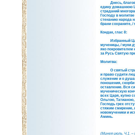
Днесь, благоверн
едину домашнюю Цер
страданий многораз
Господу в молитве 
стенанию народа н
брани сохраните, 
Кондак, глас 8:
Избранный Царем 
мученицы, / муки 
яко покровителем 
за Русь Святую пр
Молитва:
О святый страсто
и право судити лю
служение и о душа
поношения, скорби
оставление. Вся си
мученическую конч
всех Царя, купно 
Ольгою, Татианою,
Господь грех отсту
стяжим смирение, 
новомученики и исп
Аминь.
(Минея июль. Ч.1. 