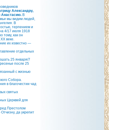
поведников
атрицу Александру,
и Анастасию.
В
мьи мы видим людей,
нгелия. В
тостью, терпением и
 на 4/17 июля 1918
 тому, как он
XX веке.
ние их известно —
ставление отдельных
ршать 25 января/7
кресенье после 25
вязанный с жизнью
кого Собора.
ия в благочестии чад
вых святых
ных Церквей для
пред Престолом
Отчизну, да укрепит