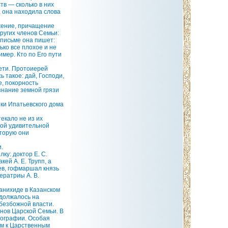
в — сколько в них
, она находила слова
ужение, причащение
ругих членов Семьи:
 письме она пишет:
ько все плохое и не
мер. Кто по Его пути
ети. Протоиерей
 такое: дай, Господи,
е, покорность
знание земной грязи
ки Ипатьевского дома
екало не из их
 той удивительной
оторую они
.
ку: доктор Е. С.
ей А. Е. Трупп, а
ев, гофмаршал князь
ератриы А. В.
анихиде в Казанском
одолжалось на
 безбожной власти.
нов Царской Семьи. В
тографии. Особая
ам к Царственным