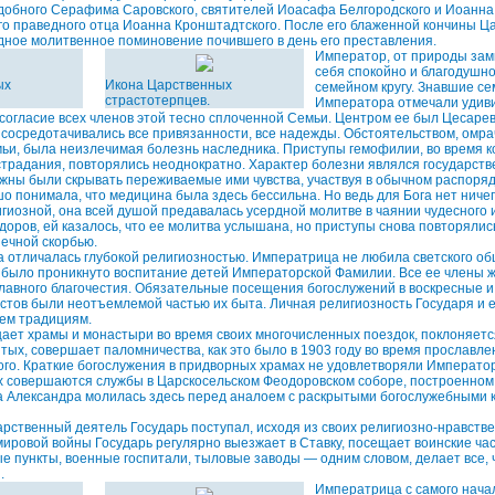
обного Серафима Саровского, святителей Иоасафа Белгородского и Иоанна 
того праведного отца Иоанна Кронштадтского. После его блаженной кончины Ц
ное молитвенное поминовение почившего в день его преставления.
Император, от природы зам
себя спокойно и благодушно
ых
Икона Царственных
семейном кругу. Знавшие с
страстотерпцев.
Императора отмечали удиви
согласие всех членов этой тесно сплоченной Семьи. Центром ее был Цесаре
 сосредотачивались все привязанности, все надежды. Обстоятельством, омр
ьи, была неизлечимая болезнь наследника. Приступы гемофилии, во время к
традания, повторялись неоднократно. Характер болезни являлся государств
жны были скрывать переживаемые ими чувства, участвуя в обычном распоряд
 понимала, что медицина была здесь бессильна. Но ведь для Бога нет ниче
игиозной, она всей душой предавалась усердной молитве в чаянии чудесного 
здоров, ей казалось, что ее молитва услышана, но приступы снова повторялис
ечной скорбью.
 отличалась глубокой религиозностью. Императрица не любила светского об
было проникнуто воспитание детей Императорской Фамилии. Все ее члены жи
авного благочестия. Обязательные посещения богослужений в воскресные и
остов были неотъемлемой частью их быта. Личная религиозность Государя и е
ем традициям.
ает храмы и монастыри во время своих многочисленных поездок, поклоняет
тых, совершает паломничества, как это было в 1903 году во время прославл
го. Краткие богослужения в придворных храмах не удовлетворяли Императо
х совершаются службы в Царскосельском Феодоровском соборе, построенном
а Александра молилась здесь перед аналоем с раскрытыми богослужебными 
дарственный деятель Государь поступал, исходя из своих религиозно-нравств
ировой войны Государь регулярно выезжает в Ставку, посещает воинские ч
е пункты, военные госпитали, тыловые заводы — одним словом, делает все, 
.
Императрица с самого нача