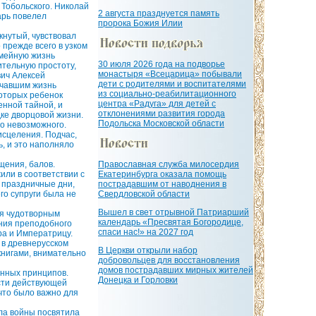
Тобольского. Николай
2 августа празднуется память
арь повелел
пророка Божия Илии
кнутый, чувствовал
 прежде всего в узком
емейную жизнь
30 июля 2026 года на подворье
тельную простоту,
монастыря «Всецарица» побывали
вич Алексей
дети с родителями и воспитателями
ачавшим жизнь
из социально-реабилитационного
оторых ребенок
центра «Радуга» для детей с
енной тайной, и
отклонениями развития города
ке дворцовой жизни.
Подольска Московской области
го невозможного.
исцеления. Подчас,
ь, и это наполняло
щения, балов.
Православная служба милосердия
ли в соответствии с
Екатеринбурга оказала помощь
 праздничные дни,
пострадавшим от наводнения в
го супруги была не
Свердловской области
Вышел в свет отрывной Патриарший
ся чудотворным
календарь «Пресвятая Богородице,
ения преподобного
спаси нас!» на 2027 год
ра и Императрицу.
 в древнерусском
В Церкви открыли набор
книгами, внимательно
добровольцев для восстановления
домов пострадавших мирных жителей
енных принципов.
Донецка и Горловки
асти действующей
что было важно для
ла войны посвятила