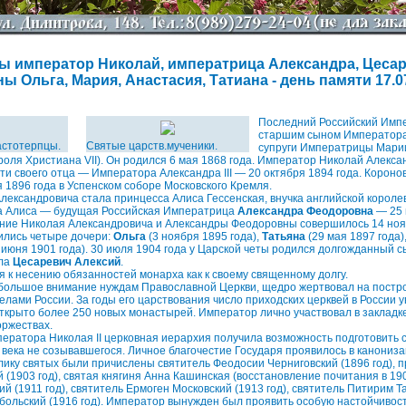
ы император Николай, императрица Александра, Цесар
 Ольга, Мария, Анастасия, Татиана - день памяти 17.07 
Последний Российский Имп
старшим сыном Императора А
астотерпцы.
Святые царств.мученики.
супруги Императрицы Мари
ороля Христиана VII). Он родился 6 мая 1868 года. Император Николай Алекс
ти своего отца — Императора Александра III — 20 октября 1894 года. Короно
 1896 года в Успенском соборе Московского Кремля.
лександровича стала принцесса Алиса Гессенская, внучка английской короле
а Алиса — будущая Российская Императрица
Александра Феодоровна
— 25 
ние Николая Александровича и Александры Феодоровны совершилось 14 нояб
ились четыре дочери:
Ольга
(3 ноября 1895 года),
Татьяна
(29 мая 1897 года)
 июня 1901 года). 30 июля 1904 года у Царской четы родился долгожданный с
ола
Цесаревич Алексий
.
ся к несению обязанностей монарха как к своему священному долгу.
большое внимание нуждам Православной Церкви, щедро жертвовал на построй
делами России. За годы его царствования число приходских церквей в России 
открыто более 250 новых монастырей. Император лично участвовал в закладке
оржествах.
ератора Николая II церковная иерархия получила возможность подготовить 
 века не созывавшегося. Личное благочестие Государя проявилось в канониза
 лику святых были причислены святитель Феодосии Черниговский (1896 год),
(1903 год), святая княгиня Анна Кашинская (восстановление почитания в 190
 (1911 год), святитель Ермоген Московский (1913 год), святитель Питирим Та
больский (1916 год). Император вынужден был проявить особую настойчивост