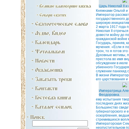
Царь Николай II и 
Княжнами Ольгой и 
Император рассмат
государственного д
широкую инициативу
2 марта 1917 года 
Николая II отречьс
довести войну до по
гражданской войне в
Государь, приняв, 
мучения. «Если я п
трон, то я готов эт
Духовные мотивы, п
престола во имя вн
обсуждении в июле
убиенного Государя
служении панихид с
В жизни Императора
его царствования и
Императрица Але
Феодоровна.
ему испытания твер
последних днях жи
Большинство свидет
губернаторского и е
оскорбления, ведши
стремившихся вопло
Императорская Семь
неопустительном по