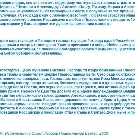
ии людие, светло почтим / седмерицу честную царственных страстотер
ковь: / Николая и Александру, / Алексия, Ольгу, Татиану, Марию и Анастас
личных не убоявшеся, / от богоборных смерть и поругание телес прияша /
улучиша. / Сего ради к ним с любовию возопиим: / о святии страстотерпцы,
ашего вонмите, / землю Российскую в любви к Православию утвердите, /
/ мир мирови у Бога испросите и душам нашим велию милость.
царствующих и Господем господствующих / от рода царей Российских,
душевныя и смерть телесную за Христа приимшии / и венцы Небесными увен
нашим милостивым, / с любовию благодарив вопием:/ радуйтеся, царственн
ед Богом усерднии молитвенницы.
терпче, царю мучениче Николае! Господь тя избра помазанника Своего
дем твоим и хранителем Церкве Православныя быти. Сего ради со страх
х попечение совершал еси. Господь же, испытуя тя, яко Иова Многострада
 горькия, измену, предательство, ближних отчуждение и в душевных мука
я ради блага России, яко верный сын ея, претерпев и, яко истинный раб Хр
ину прием, Небеснаго Царства достигл еси, идеже наслаждаешися Вышн
со святою супружницею твоею, царицею Александрою, и царственными ча
 Мариею и Анастасиею. Ныне, имея дерзновение велие у Христа Царя, мол
пления народа нашего, и подаст грехов прощение, и на всякую добродетел
кротость и любовь и сподобимся Небеснаго Царствия, идеже купно с тобо
оведники Российскими прославим Отца и Сына и Святаго Духа, ныне и прис
– М., Издательский Совет Русской Православной Церкви, 2002;