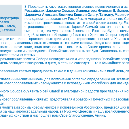
3. Прославить как страстотерпцев в сонме новомучеников и ис
Российских Царскую Семью: Императора Николая II, Импер
Царевича Алексия, Великих Княжен Ольгу, Татиану, Марию 
императрица
последнем православном Российском монархе и членах его Се
ревич
искренне стремившихся воплотить в своей жизни заповеди Ева
ны Ольга,
страданиях, перенесенных Царской Семьей в заточении с кро
, Татиана.
смирением, в их мученической кончине в Екатеринбурге в ночь
года был явлен побеждающий зло свет Христовой веры подобно
смерти миллионов православных христиан, претерпевших гонение за Христа в 
 новопрославленных святых именовать святыми мощами. Когда местонахожде
должное почитание, когда неизвестно — оставить на Божие произволение.
овомучеников и исповедников Российских составить особую. Благословить со
рославляемых святых.
разднование памяти Собора новомучеников и исповедников Российских сове
 день совпадет с воскресным днем, а если не совпадет — то в ближайшее вос
лавленным святым праздновать также и в день их кончины или в иной день, с
славленным святым иконы для поклонения согласно определению VII Вселенс
ия новопрославляемых новомучеников и исповедников Российских для назидан
нного Собора объявить о сей благой и благодатной радости прославления но
ве.
а новопрославленных святых Предстоятелям братских Поместных Православ
цы.
 молитвами сонма новомучеников и исповедников Российских, предстоящих 
 за наш многострадальный народ, за Русскую Церковь и нашу возлюбленную 
славных христиан и ниспошлет нам Свое благословение. Аминь.