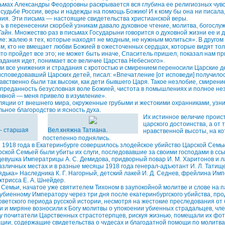
ьмах Александры Феодоровны раскрывается вся глубина ее религиозных чувст
о судьбе России, веры и надежды на помощь Божию! И к кому бы она ни писала
ия. Эти письма — настоящие свидетельства христианской веры.
ь в перенесении скорбей узникам давало духовное чтение, молитва, богосл
айн. Множество раз в письмах Государыни говорится о духовной жизни ее и д
е: жалею я тех, которые находят не модным, не нужным молиться». В другом
ем, кто не вмещает любви Божией в ожесточенных сердцах, которые видят тол
что пройдет все это; не может быть иначе, Спаситель пришел, показал нам при
адания идет, понимает все величие Царства Небесного».
и все унижения и страдания с кротостью и смирением переносили Царские д
споведовавший Царских детей, писал: «Впечатление [от исповеди] получилось
равственно были так высоки, как дети бывшего Царя. Такое незлобие, смирени
 преданность безусловная воле Божией, чистота в помышлениях и полное не
овной — меня привело в изумление».
ляции от внешнего мира, окруженные грубыми и жестокими охранниками, узни
ьное благородство и ясность духа.
Их истинное величие проист
царского достоинства, а от
 - старшая
Вел.княжна Татиана.
нравственной высоты, на к
постепенно поднялись.
ля 1918 года в Екатеринбурге совершилось злодейское убийство Царской Семьи
ской Семьей были убиты их слуги, последовавшие за своими господами в ссыл
девушка Императрицы А. С. Демидова, придворный повар И. М. Харитонов и лак
азличных местах и в разные месяцы 1918 года генерал-адъютант И. Л. Татищ
дядька» Наследника К. Г. Нагорный, детский лакей И. Д. Седнев, фрейлина Имп
ктрисса Е. А. Шнейдер.
Семьи, начатое уже святителем Тихоном в заупокойной молитве и слове на п
 убиенному Императору через три дня после екатеринбургского убийства, пр
оветского периода русской истории, несмотря на жестокие преследования от
и миряне возносили к Богу молитвы о упокоении убиенных страдальцев, чле
лу почитатели Царственных страстотерпцев, рискуя жизнью, помещали их фо
ции, содержащие свидетельства о чудесах и благодатной помощи по молитв