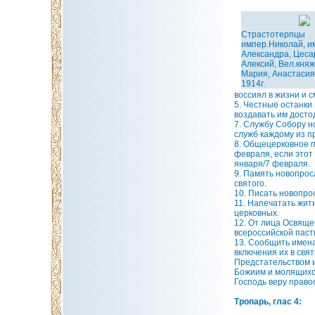
Страстотерпцы
импер.Николай, 
Александра, Цеса
Алексий, Вел.княж
Мария, Анастасия
1914г.
воссиял в жизни и 
5. Честные останки
воздавать им досто
7. Службу Собору н
служб каждому из п
8. Общецерковное п
февраля, если этот
января/7 февраля.
9. Память новопрос
святого.
10. Писать новопро
11. Напечатать жит
церковных.
12. От лица Освяще
всероссийской паст
13. Сообщить имен
включения их в свят
Предстательством и
Божиим и молящихся
Господь веру право
Тропарь, глас 4: