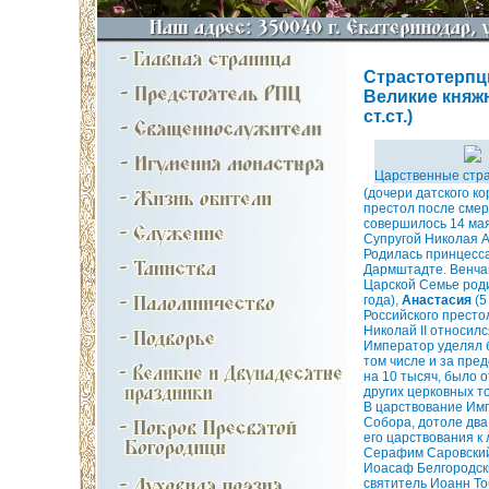
Страстотерпц
Великие княжны
ст.ст.)
Царственные стр
(дочери датского к
престол после смер
совершилось 14 мая
Супругой Николая А
Родилась принцесс
Дармштадте. Венча
Царской Семье род
года),
Анастасия
(5
Российского прест
Николай II относил
Император уделял 
том числе и за пре
на 10 тысяч, было 
других церковных т
В царствование Имп
Собора, дотоле два
его царствования к
Серафим Саровский 
Иоасаф Белгородский
святитель Иоанн То