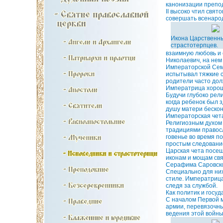
канонизации препод
II высоко чтил свя
совершать всенарод
Икона Царственн
страстотерпцев.
взаимную любовь и 
Николаевич, на нем
Императорской Сем
испытывал тяжкие с
родители часто дол
Императрица хорошо
Будучи глубоко рел
когда ребенок был 
душу матери бескон
Императорская чета
Религиозным духом 
традициями правосл
говенье во время п
простым следовани
Царская чета посещ
иконам и мощам свя
Серафима Саровско
Специально для ни
стиле. Императриц
следя за службой.
Как политик и госу
С началом Первой м
армии, перевязочны
ведения этой войны