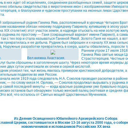
чь в них идет об исцелениях, соединении разобщенных семей, защите церков
енно обильны свидетельства о мироточении икон с изображениями Император
отерпцев, о благоухании и чудесном проступании на иконных ликах Царстве
та.
 заброшенный рудник Ганина Яма, расположенный в урочище Четырех Брать
воим названием обязан некоему подрядчику Гавриилу, купившему в эпоху урал
на XIX столетия) этот участок земли, в надежде отыскать на нем золотую жил
 рудника по простому — Ганя (сокращенный вариант имени Гавриил), а сам
 так с тех пор и стала называться Ганиной Ямой. Золото Ганя не нашел, а во
ем прекратилась и ее добыча. Рудник был заброшен и к началу XX века сильн
. Наружные разработки превратились в озера, шахты обвалились, поросли т
Ранним утром 17 июля 1918 
Ганина Яма святые мощи Ц
.
Вел.княжна Анастасия.
Страстотерпцев. Честные о
слуг были сброшены в затопленную шахту. Через некоторое время изуверы до
ние двух суток уничтожали их огнем и серной кислотой.
дник упокоил тех, чья жизнь явилась примером христианской добродетели, а
пительным подвигом во имя России.
начала июля 1919 года следователь Н.А. Соколов проводил раскопки в районе
ик, — по слову князя Н. Орлова, — Соколов продолжал вырывать у рудника п
до самой последней минуты — когда красные разведчики уже буквально подхо
еческих останков был обнаружен только женский палец (ногтевая и средняя фал
 Это всё, что осталось от Святых мощей Царственных Мучеников.
Из Деяния Освященного Юбилейного Архиерейского Собора
лавной Церкви, состоявшегося в Москве 13-16 августа 2000 года, о собо
новомучеников и исповедников Российских XX века