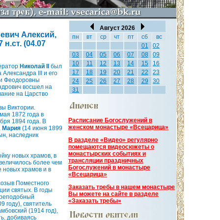
Август 2026
евич Алексий,
пн
вт
ср
чт
пт
сб
вс
н.ст. (04.07
01
02
03
04
05
06
07
08
09
10
11
12
13
14
15
16
ератор
Николай II
был
17
18
19
20
21
22
23
лександра III и его
и Феодоровны
24
25
26
27
28
29
30
андрович восшел на
31
вание на Царство
вы Виктории.
мая 1872 года в
Расписание Богослужений в
ря 1894 года. В
женском монастыре «Всецарица»
,
Мария
(14 июня 1899
ын, наследник
В разделе «Видео» регулярно
помещаются видеосюжеты о
монастырских событиях и
ку новых храмов, в
трансляции праздничных
увеличилось более чем
Богослужений в монастыре
 новых храмов и в
«Всецарица»
созыв Поместного
Заказать требы в нашем монастыре
ции святых. В годы
Вы можете на сайте в разделе
 преподобный
«Заказать требы»
9 году), святитель
мбовский (1914 год),
ь, добиваясь