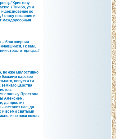
пец, / Христову
ию. / Тии бо, уз и
 и дерзновение ко
 / гласу покаяния и
 от междоусобныя
 / благовернии
чавшиися, / к вам,
ии страстотерпцы, //
, во еже милостивно
ом Божиим царское
льнаго, попусти ти
х земнаго царства
истов,
ия славы у Престола
ды Алексием,
и, да простит
ь наставит нас, да
ю и всеми святыми
но, и во веки веков.