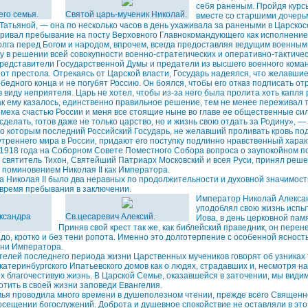
себя раненым. Пройдя курс
его семья.
Святой царь-мученик Николай.
вместе со старшими дочер
Татьяной, — она по несколько часов в день ухаживала за ранеными в Царскос
ривал пребывание на посту Верховного Главнокомандующего как исполнение
олга перед Богом и народом, впрочем, всегда предоставляя ведущим военны
 в решении всей совокупности военно-стратегических и оперативно-тактичес
представители Государственной Думы и предатели из высшего военного ком
я от престола. Отрекаясь от Царской власти, Государь надеялся, что желавши
бедного конца и не погубят Россию. Он боялся, чтобы его отказ подписать от
 виду неприятеля. Царь не хотел, чтобы из-за него была пролита хоть капля 
как ему казалось, единственно правильное решение, тем не менее пережива
омеха счастью России и меня все стоящие ныне во главе ее общественные си
о сделать, готов даже не только царство, но и жизнь свою отдать за Родину», —
о которым последний Российский Государь, не желавший проливать кровь под
утреннего мира в России, придают его поступку подлинно нравственный харак
 1918 года на Соборном Совете Поместного Собора вопроса о заупокойном 
 святитель Тихон, Святейший Патриарх Московский и всея Руси, принял реш
 поминовением Николая II как Императора.
 Николая II было два неравных по продолжительности и духовной значимос
 время пребывания в заключении.
Император Николай Алекса
уподоблял свою жизнь испы
ксандра
Св.цесаревич Алексий.
Иова, в день церковной пам
Приняв свой крест так же, как библейский праведник, он пере
до, кротко и без тени ропота. Именно это долготерпение с особенной ясност
зни Императора.
елей последнего периода жизни Царственных мучеников говорят об узниках 
катеринбургского Ипатьевского домов как о людях, страдавших и, несмотря на
х благочестивую жизнь. В Царской Семье, оказавшейся в заточении, мы види
тить в своей жизни заповеди Евангелия.
я проводила много времени в душеполезном чтении, прежде всего Священно
сещении богослужений. Доброта и душевное спокойствие не оставляли в эт