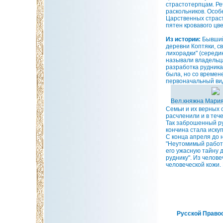
страстотерпцам. Ре
раскольников. Особ
Царственных страст
пятен кровавого цве
Из истории:
Бывший
деревни Коптяки, с
лихорадки" (середи
называли владельца
разработка рудника
была, но со времен
первоначальный вид
Вел.княжна Мария
Семьи и их верных 
расчленили и в тече
Так заброшенный ру
кончина стала иску
С конца апреля до 
"Неутомимый работн
его ужасную тайну 
руднику". Из челов
человеческой кожи.
Русской Правос