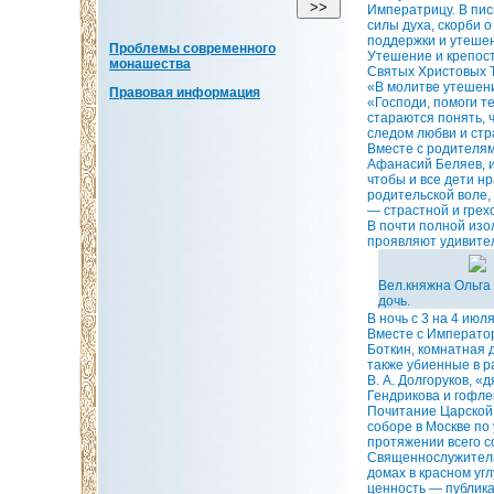
Императрицу. В пис
силы духа, скорби 
поддержки и утешен
Проблемы современного
Утешение и крепост
монашества
Святых Христовых Т
«В молитве утешени
Правовая информация
«Господи, помоги т
стараются понять, 
следом любви и стр
Вместе с родителям
Афанасий Беляев, и
чтобы и все дети н
родительской воле,
— страстной и грех
В почти полной изо
проявляют удивител
Вел.княжна Ольга
дочь.
В ночь с 3 на 4 ию
Вместе с Император
Боткин, комнатная 
также убиенные в р
В. А. Долгоруков, «
Гендрикова и гофле
Почитание Царской 
соборе в Москве по
протяжении всего с
Священнослужители 
домах в красном уг
ценность — публика