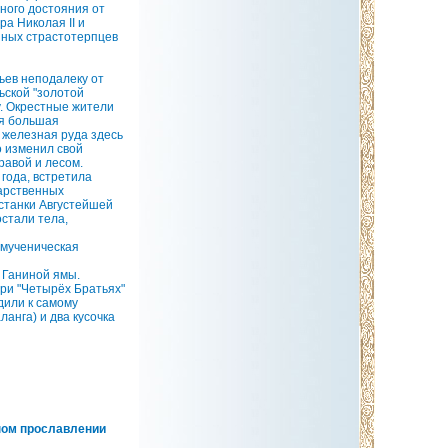
ного достояния от
а Николая II и
нных страстотерпцев
ев неподалеку от
ьской "золотой
у. Окрестные жители
ая большая
т железная руда здесь
о изменил свой
равой и лесом.
года, встретила
арственных
станки Августейшей
стали тела,
 мученическая
 Ганиной ямы.
ри "Четырёх Братьях"
дили к самому
анга) и два кусочка
рном прославлении