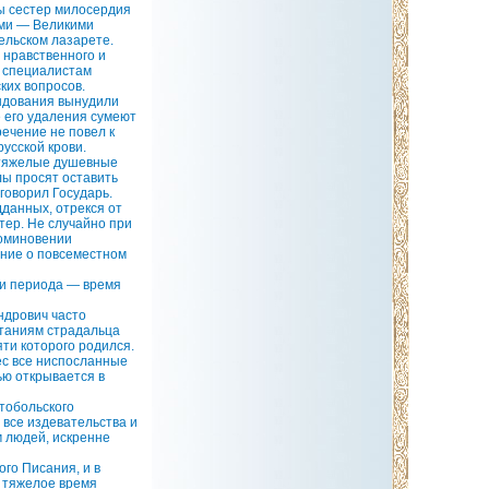
ы сестер милосердия
ьми — Великими
ельском лазарете.
 нравственного и
м специалистам
ких вопросов.
андования вынудили
е его удаления сумеют
речение не повел к
русской крови.
л тяжелые душевные
лы просят оставить
 говорил Государь.
данных, отрекся от
тер. Не случайно при
поминовении
ение о повсеместном
ти периода — время
ндрович часто
таниям страдальца
яти которого родился.
нес все ниспосланные
ью открывается в
тобольского
 все издевательства и
м людей, искренне
го Писания, и в
о тяжелое время