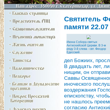
Святитель Фе
памяти 22.07 н
Икона Собора святых
Антиохийской Церкви. В 3-м
ряду 3-й слева - свт. Феодор
Едесский.
дел Божиих, прос
В двадцать лет, л
нищим, он отправи
Саввы Освященного
иноческого послуш
воздержания Госп
епископству, чтоб
не нашлось преемн
согласию Антиохий