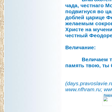
чада, честнаго М
подвигнуся во ц
доблей царице Фе
желаемым сокров
Христе на мучени
честный Феодоре
Величание:
Величаем тя, с
память твою, ты 
(days.pravoslavie.r
www.nfhram.ru; www
Лавра