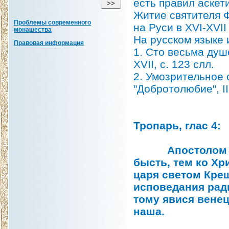
есть правил аскет
Житие святителя 
Проблемы современного
на Руси в ХVI-ХVII
монашества
На русском языке 
Правовая информация
1. Сто весьма душ
ХVII, с. 123 слл.
2. Умозрительное с
"Добротолюбие", II
Тропарь, глас 4:
Апостолом под
бысть, тем ко Хр
царя светом Кре
исповедания ради
тому явися венец
наша.