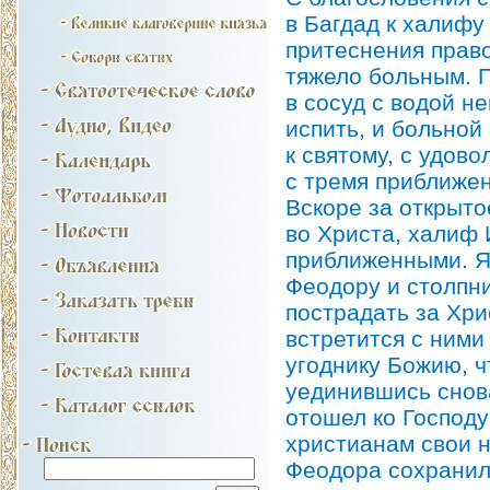
в Багдад к халиф
притеснения право
тяжело больным. П
в сосуд с водой н
испить, и больно
к святому, с удов
с тремя приближе
Вскоре за открыт
во Христа, халиф 
приближенными. Я
Феодору и столпни
пострадать за Хри
встретится с ними
угоднику Божию, ч
уединившись снов
отошел ко Господу
христианам свои н
Феодора сохранил