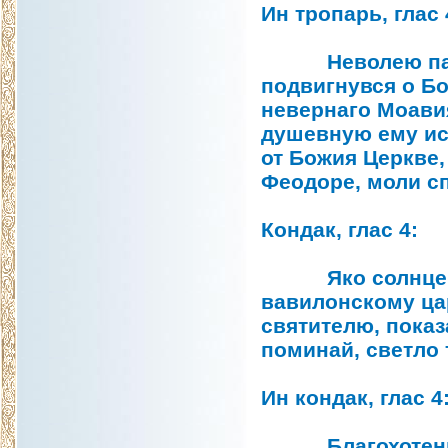
Ин тропарь, глас 
Неволею паств
подвигнувся о Бо
невернаго Моавия
душевную ему исц
от Божия Церкве,
Феодоре, моли с
Кондак, глас 4:
Яко солнце, ос
вавилонскому цар
святителю, показ
поминай, светло
Ин кондак, глас 4
Благохотения р