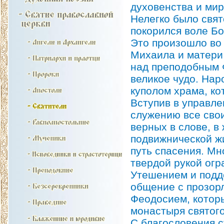
духовенства и мир
Нелегко было свят
покорился воле Бо
Это произошло во
Михаила и матери
над преподобным 
великое чудо. Нар
куполом храма, ко
Вступив в управле
служению все сво
верных в слове, в
подвижнической ж
путь спасения. Мн
твердой рукой огр
Утешением и подд
общение с прозор
Феодосием, которы
монастыря святого
С благословения 