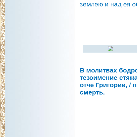
землею и над ея о
В молитвах бодрс
тезоимение стяжа
отче Григорие, / 
смерть.