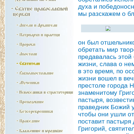
духа и победонос
мы разскажем о б
он был отшельнико
обретать мир твор
предавалась этой
жизни, слава о не
в это время, по о
жизни вошел в веч
престоле города Н
знаменитому Григo
пастыря, возвести
праведник Божий у
чтобы они ушли от 
поставит пастыря 
Григорий, святите