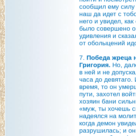
сообщил ему силу 
наш да идет с тоб
него и увидел, ка
было совершено о
удивления и сказа
от оболыцений идо
7.
Победа жреца 
Григория.
Но, дал
в ней и не допуска
часа до девятаго. 
время, то он умер
пути, захотел вой
хозяин бани сильн
«муж, ты хочешь с
надеялся на молит
когда демон увидел
разрушилась; и он