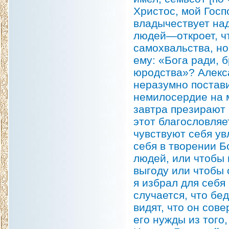
Христос, мой Госп
владычествует на
людей—откроет, чт
самохвальства, но
ему: «Бога ради, б
юродства»? Алекса
неразумно постав
немилосердие на 
завтра презирают 
этот благословляе
чувствуют себя ув
себя в творении 
людей, или чтобы 
выгоду или чтобы
я избрал для себя
случается, что бе
видят, что он сов
его нужды из того,