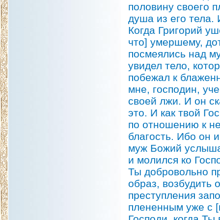
половину своего п
душа из его тела.
Когда Григорий уш
что] умершему, дот
посмеялись над му
увидел тело, кото
побежал к блаженн
мне, господин, уч
своей лжи. И он с
это. И как твой Г
по отношению к не
благость. Ибо он и
муж Божий услышал
и молился ко Госп
Ты добровольно п
образ, возбудить о
преступления запо
плененным уже с [
Господи, когда Ты