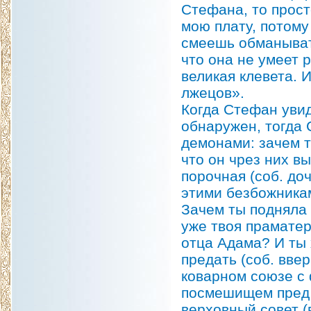
Стефана, то прост
мою плату, потому
смеешь обманывать
что она не умеет 
великая клевета. 
лжецов».
Когда Стефан увид
обнаружен, тогда 
демонами: зачем т
что он чрез них в
порочная (соб. до
этими безбожникам
Зачем ты подняла 
уже твоя прамате
отца Адама? И ты 
предать (соб. ввер
коварном союзе с
посмешищем пред 
верховный совет (