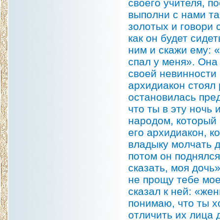
своего учителя, п
выполни с нами та
золотых и говори с
как он будет сиде
ним и скажи ему: 
спал у меня». Она 
своей невинности 
архидиакон стоял 
остановилась пред
что ты в эту ночь
народом, который 
его архидиакон, к
владыку молчать д
потом он поднялся
сказать, моя дочь»
не прощу тебе мое
сказал к ней: «же
понимаю, что ты х
отличить их лица 