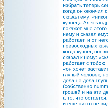
избрать теперь се
когда он окончил 
сказал ему: «нико
кузнеца Александр
покажет мне этого
нему и сказал ему
работает, и от не
превосходных каче
когда кузнец появ
сказал к нему: «ск
работает с тобою, 
«он хочет застави
глупый человек; но
дела не дела глуп
(собственно nummu
грошей и на эти д
а то, что остается
и еще никто не ви