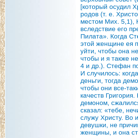
[который осудил Х
родов (т. е. Христ
местом Мих. 5,1),
вследствие его пр
Пилата». Когда Ст
этой женщине ея п
уйти, чтобы она н
чтобы и я также не
4 и др.). Стефан п
И случилось: когд
деньги, тогда демо
чтобы они все-та
качеств Григория.
демоном, сжалился
сказал: «тебе, неч
служу Христу. Во 
девушки, не причи
женщины, и она ст