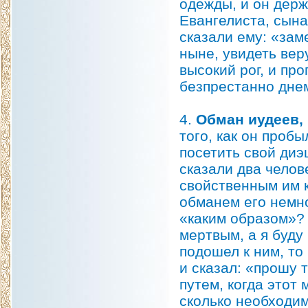
одежды, и он держ
Евангелиста, сына
сказали ему: «заме
ныне, увидеть веру
высокий рог, и пр
безпрестанно днем
4.
Обман иудеев, 
того, как он проб
посетить свой диэц
сказали два челове
свойственным им к
обманем его немно
«каким образом»? 
мертвым, а я буду
подошел к ним, то
и сказал: «прошу 
путем, когда этот 
сколько необходим