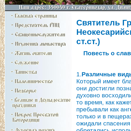
Святитель Гр
Неокесарийски
ст.ст.)
Повесть о сла
1.
Различные вид
Который имеет блa
они достигли позн
духовно восходили
то время, как каже
пребывали как анг
только и в пещера
ожидали спасения 
обретались испол