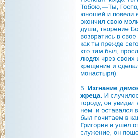
Тобою,—Ты, Господ
юношей и повели е
окончил свою молит
душа, творение Бо
возвратись в свое
как ты прежде сег
кто там был, прос
людях чрез своих 
крещение и сдела
монастыря).
5.
Изгнание демо
жреца.
И случилос
городу, он увидел
нем, и оставался 
был почитаем в к
Григория и ушел о
служение, он пош