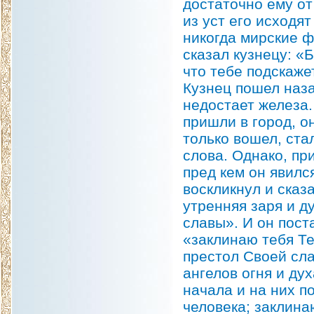
достаточно ему от 
из уст его исходя
никогда мирские 
сказал кузнецу: «
что тебе подскаже
Кузнец пошел наза
недостает железа.
пришли в город, о
только вошел, ста
слова. Однако, пр
пред кем он явилс
воскликнул и сказа
утренняя заря и 
славы». И он пост
«заклинаю тебя Тем
престол Своей сл
ангелов огня и ду
начала и на них п
человека; заклина