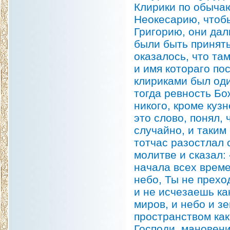
Клирики по обычаю
Неокесарию, чтобы
Григорию, они дал
были быть приняты
оказалось, что та
и имя котораго по
клириками был оди
тогда ревность Бож
никого, кроме куз
это слово, понял,
случайно, и таким
тотчас разостлал 
молитве и сказал:
начала всех време
небо, Ты не прех
и не исчезаешь как
миров, и небо и з
пространством как
Господи, мановен