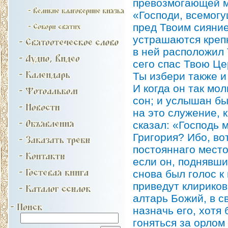
превозмогающей мо
«Господи, всемогу
пред Твоим сияни
устрашаются креп
в ней расположил 
сего спас Твою Ц
Ты избери также и
И когда он так мо
сон; и услышан бы
на это служение, 
сказал: «Господь 
Григория? Ибо, во
постояннаго место
если он, поднявши
снова был голос к 
приведут клириков
алтарь Божий, в с
назначь его, хотя 
гоняться за орлом 