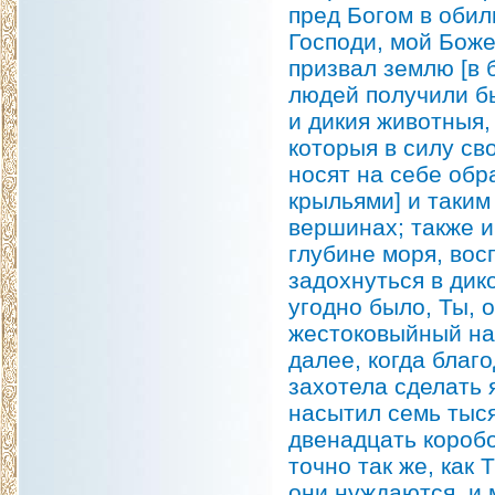
пред Богом в обил
Господи, мой Боже!
призвал землю [в 
людей получили бы
и дикия животныя,
которыя в силу сво
носят на себе обр
крыльями] и таким
вершинах; также и
глубине моря, вос
задохнуться в дик
угодно было, Ты, о
жестоковыйный нар
далее, когда благ
захотела сделать
насытил семь тыся
двенадцать коробо
точно так же, как 
они нуждаются, и