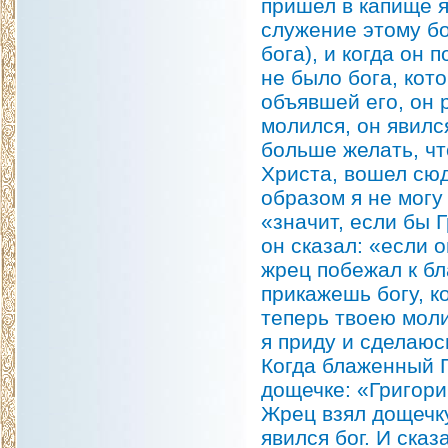
пришел в капище 
служение этому бо
бога), и когда он
не было бога, кот
объявшей его, он 
молился, он явилс
больше желать, чт
Христа, вошел сюд
образом я не могу
«значит, если бы 
он сказал: «если 
жрец побежал к бл
прикажешь богу, к
теперь твоею молит
я приду и сделаюс
Когда блаженный Г
дощечке: «Григори
Жрец взял дощечку
явился бог. И сказ