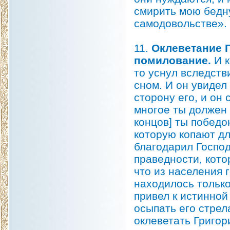
смирить мою бедну
самодовольстве».
11.
Оклеветание Г
помилование.
И к
то уснул вследств
сном. И он увидел 
сторону его, и он
многое ты должен 
концов] ты победон
которую копают дл
благодарил Господ
праведности, кото
что из населения 
находилось тольк
привел к истинной 
осыпать его стрел
оклеветать Григор