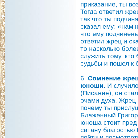
приказание, ты во
Тогда ответил жрец
так что ты подчин
сказал ему: «нам 
что ему подчинены
ответил жрец и ска
то насколько боле
служить тому, кто
судьбы и пошел к 
6.
Сомнение жрец
юноши.
И случило
(Писание), он ста
очами духа. Жрец 
почему ты прислуш
Блаженный Григори
юноша стоит пред 
сатану благостью 
пойти и посмотрет