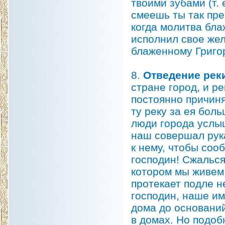
твоими зубами (т.
смеешь ты так пре
когда молитва бла
исполнил свое жел
блаженному Григор
8.
Отведение реки
стране город, и р
постоянно причиня
ту реку за ея боль
люди города услы
наш совершал рука
к нему, чтобы соо
господин! Сжалься
котором мы живем,
протекает подле н
господин, наше им
дома до оснований
в домах. Но подоб