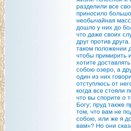
разделили все сво
приносило большо
необычайная масса
дошло у них до бо
что даже своих сл
друг против друга
таком положении д
чтобы примирить и
хотите доставлять
собою oзepo, a др
один из них говори
отступлюсь от нег
когда все стояли 
что вы спорите о 
Богу; пруд также 
том, что вам не п
собою, или же я д
вам»? Но они сказ