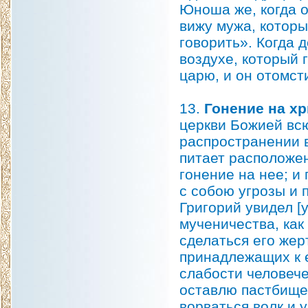
Юноша же, когда о
вижу мужа, которы
говорить». Когда 
воздухе, который 
царю, и он отомст
13.
Гонение на хр
церкви Божией вс
распространении 
питает расположен
гонение на нее; и
с собою угрозы и 
Григорий увидел [
мученичества, как
сделаться его жер
принадлежащих к е
слабости человече
оставлю пастбище 
ворваться волк и 