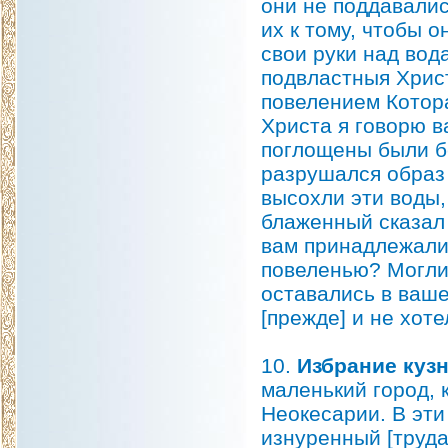
они не поддавалис
их к тому, чтобы 
свои руки над вод
подвластныя Христ
повелением Котора
Христа я говорю в
поглощены были бе
разрушался образ 
высохли эти воды,
блаженный сказал 
вам принадлежали
повеленью? Могли 
оставались в ваше
[прежде] и не хоте
10.
Избрание кузн
маленький город, 
Неокесарии. В эт
изнуренный [труда