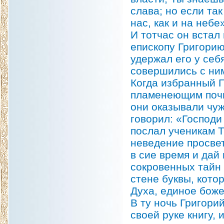
слава; но если так
нас, как и на небе
И тотчас он встал
епископу Григорию 
удержал его у себ
совершились с ним
Когда избранный Г
пламенеющим почи
они оказывали чуж
говорил: «Господи
послал ученикам Т
неведение просвет
в cие время и дай
сокровенных тайн
стене буквы, кото
Духа, единое боже
В ту ночь Григори
своей руке книгу,