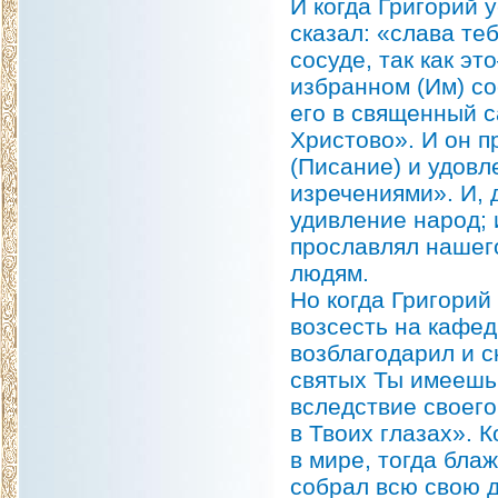
И когда Григорий 
сказал: «слава те
сосуде, так как э
избранном (Им) сос
его в священный с
Христово». И он п
(Писание) и удов
изречениями». И, 
удивление народ; 
прославлял нашего
людям.
Но когда Григорий
возсесть на кафед
возблагодарил и ск
святых Ты имеешь 
вследствие своего
в Твоих глазах». 
в мире, тогда бла
собрал всю свою д