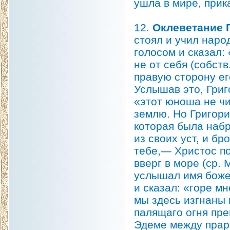
ушла в мире, прик
12.
Оклеветание 
стоял и учил наро
голосом и сказал:
не от себя (собств
правую сторону его
Услышав это, Григ
«этот юноша не чи
землю. Но Григори
которая была наб
из своих уст, и бр
тебе,— Христос по
вверг в море (ср. 
услышал имя божес
и сказал: «горе мн
мы здесь изгнаны 
палящаго огня пре
Эдеме между прар