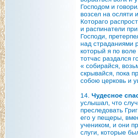
Господом и говори
возсел на осляти 
Котораго распрост
и распинатели при
Господи, претерпе
над страданиями р
который я по воле
тотчас раздался г
« собирайся, возь
скрывайся, пока пр
собою церковь и у
14.
Чудесное cnac
услышал, что случ
преследовать Григ
его у пещеры, вме
учеником, и они п
слуги, которые бы