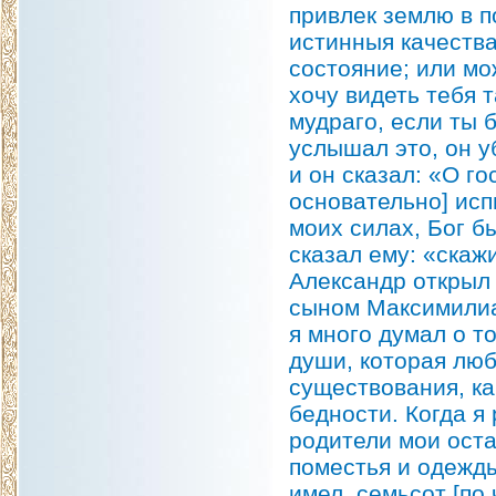
привлек землю в п
истинныя качества 
состояние; или мо
хочу видеть тебя т
мудраго, если ты 
услышал это, он у
и он сказал: «О го
основательно] исп
моих силах, Бог б
сказал ему: «скажи
Александр открыл 
сыном Максимилиан
я много думал о то
души, которая люб
существования, ка
бедности. Когда я 
родители мои оста
поместья и одежды
имел, семьсот [по 