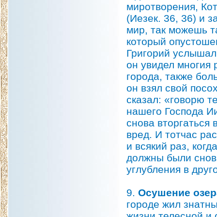
миротворения, Ко
(Иезек. 36, 36) и
мир, так можешь т
который опустоше
Григорий услышал 
он увидел многия 
города, также бол
он взял свой посох
сказал: «говорю т
нашего Господа Ии
снова вторгаться в
вред. И тотчас ра
и всякий раз, ког
должны были снова
углубления в друго
9.
Осушение озер
городе жил знатны
жизни телесной и 