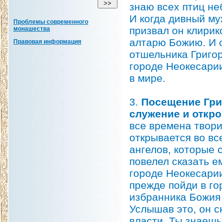
знаю всех птиц не
И когда дивный му
Проблемы современного
призвал он клирик
монашества
алтарю Божию. И о
Правовая информация
отшельника Григор
городе Неокеcapии
в мире.
3.
Посещение Гри
служение и откро
все времена твори
открывается во вс
ангелов, которые с
повелел сказать е
городе Неокесарии!
прежде пойди в го
избранника Божия 
Услышав это, он с
власти, Ты знаешь