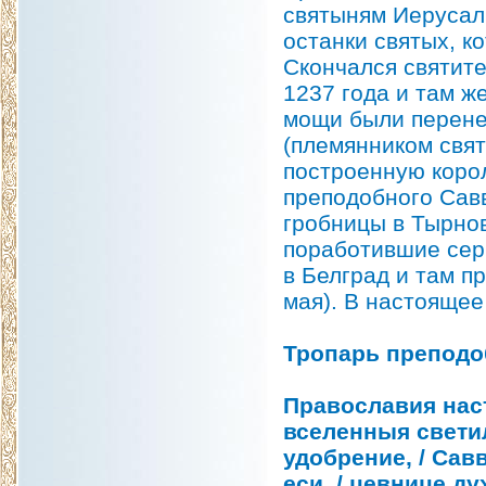
святыням Иерусал
останки святых, к
Скончался святите
1237 года и там ж
мощи были перене
(племянником свят
построенную коро
преподобного Савв
гробницы в Тырнов
поработившие сер
в Белград и там п
мая). В настоящее
Тропарь преподо
Православия наст
вселенныя свети
удобрение, / Сав
еси, / цевнице д