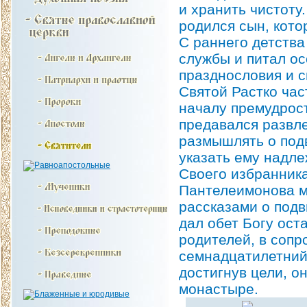
и хранить чистоту
родился сын, кото
С раннего детства
службы и питал ос
празднословия и с
Святой Растко час
началу премудрос
предавался развл
размышлять о под
указать ему надл
Своего избранника
Пантелеимонова м
рассказами о подв
дал обет Богу ост
родителей, в соп
семнадцатилетний
достигнув цели, о
монастыре.