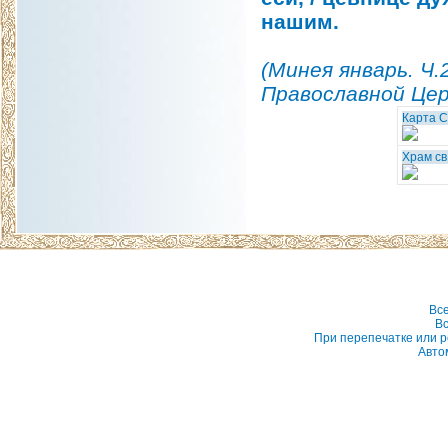
нашим.
(Минея январь. Ч.
Православной Церк
Карта 
Храм св
Вс
Вс
При перепечатке или р
Авто