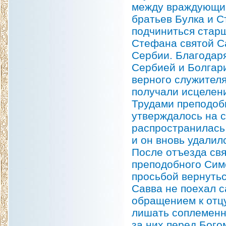
между враждующим
братьев Булка и С
подчиниться старш
Стефана святой С
Сербии. Благодар
Сербией и Болгар
верного служителя
получали исцелен
Трудами преподоб
утверждалось на с
распространилась 
и он вновь удалил
После отъезда свя
преподобного Симе
просьбой вернутьс
Савва не поехал с
обращением к отцу
лишать соплеменн
за них перед Бого