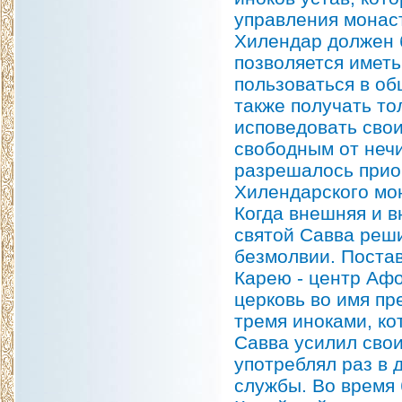
управления монаст
Хилендар должен 
позволяется имет
пользоваться в об
также получать то
исповедовать свои
свободным от нечи
разрешалось прио
Хилендарского мон
Когда внешняя и в
святой Савва реши
безмолвии. Постав
Карею - центр Аф
церковь во имя пр
тремя иноками, ко
Савва усилил свои
употреблял раз в 
службы. Во время 