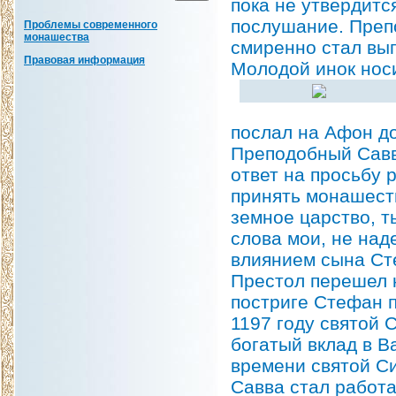
пока не утвердитс
послушание. Преп
Проблемы современного
монашества
смиренно стал вы
Правовая информация
Молодой инок нос
послал на Афон до
Преподобный Савва
ответ на просьбу 
принять монашеств
земное царство, 
слова мои, не над
влиянием сына Ст
Престол перешел 
постриге Стефан п
1197 году святой 
богатый вклад в В
времени святой С
Савва стал работа