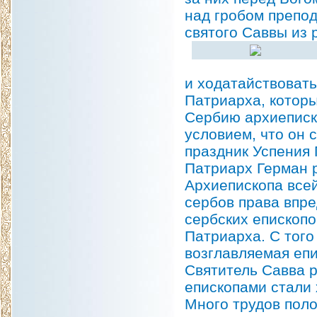
над гробом препо
святого Саввы из 
и ходатайствовать
Патриарха, которы
Сербию архиеписк
условием, что он 
праздник Успения
Патриарх Герман 
Архиепископа всей
сербов права впр
сербских епископо
Патриарха. С того
возглавляемая епи
Святитель Савва 
епископами стали
Много трудов пол