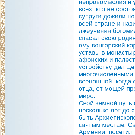
неправомыслия и 
всех, кто не состо
супруги дожили не
всей стране и наз
лжеучения богомил
спасал свою родин
ему венгерский ко
уставы в монастыр
афонских и палест
устройству дел Це
многочисленными 
всенощной, когда 
отца, от мощей п
миро.
Свой земной путь 
несколько лет до 
быть Архиепископо
святым местам. Св
Армении, посетил