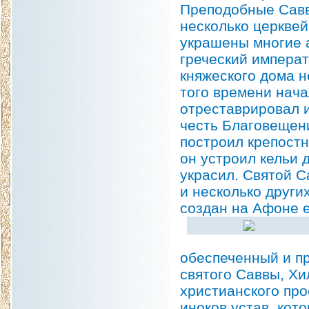
Преподобные Савв
несколько церквей
украшены многие 
греческий императ
княжеского дома 
того времени нача
отреставрировал 
честь Благовещен
построил крепостн
он устроил кельи 
украсил. Святой С
и несколько други
создан на Афоне 
обеспеченный и пр
святого Саввы, Х
христианского про
иноков устав, кот