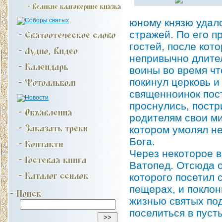
юному князю удал
стражей. По его п
гостей, после кот
непривычно длите
воины во время чт
покинул церковь и
священноинок пост
проснулись, пост
родителям свои ми
котором умолял не
Бога.
Через некоторое 
Ватопед. Отсюда 
которого посетил 
пещерах, и покло
жизнью святых по
поселиться в пусты