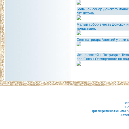
Большой собор Донского монаст
свт.Тихона.
Малый собор в честь Донской 
монастыря.
Свят.патриарх Алексий у раки с
Икона святейш.Патриарха Тихо
прп.Саввы Освященного на под
Вс
Вс
При перепечатке или р
Авто