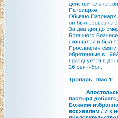
действительно свя
Патриархе.
Обычно Патриарх 
он был серьезно б
За два дня до см
Большого Вознесен
скончался и был п
Прославлен святит
обретенные в 1992
празднуется в ден
26 сентября.
Тропарь, глас 1:
Апостольских п
пастыря добраго,
Божиим избранна
восхвалим / и к 
предстательство