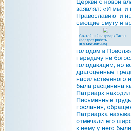
Церкви с новой вл
заявлял: «И мы, и
Православию, и на
сеющие смуту и вр
Святейший патриарх Тихон
(портрет работы
Ф.А.Москвитина)
голодом в Поволж
передачу не бого
голодающим, но вс
драгоценные пред
насильственного 
была расценена ка
Патриарх находил
Письменные труды
послания, обращен
Патриарха называ
отмечали его шир
к нему у него был