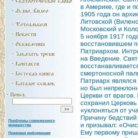
в Америке, где и 
1905 года он архи
Литовской (Виленс
Московский и Коло
5 ноября 1917 го
восстановившем п
Патриархом. Интр
на Введение. Свя
восстанавливается
смертоносной пал
Патриарх являлся 
но был непреклонн
Церкви от врагов.
сохранил Церковь 
«уклоняться от уч
Причину бедствий 
Проблемы современного
и призывал: «Очи
монашества
Ему первому приш
Правовая информация