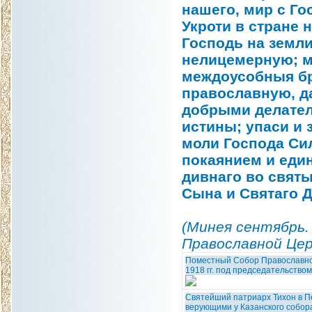
нашего, мир с Го
Укроти в стране 
Господь на земли
нелицемерную; м
междоусобныя бр
православную, д
добрыми делател
истины; упаси и 
моли Господа Сил
покаянием и еди
дивнаго во святы
Сына и Святаго Д
(Минея сентябрь.
Православной Церк
Поместный Собор Православно
1918 гг. под председательство
Святейший патриарх Тихон в Пе
верующими у Казанского собора