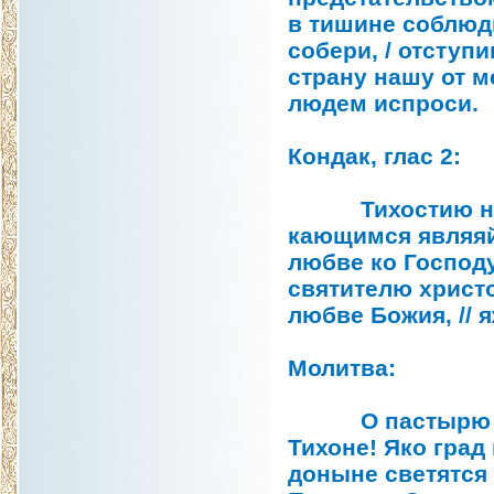
в тишине соблюди
собери, / отступ
страну нашу от м
людем испроси.
Кондак, глас 2:
Тихостию нрава
кающимся являяй
любве ко Господу
святителю христо
любве Божия, // 
Молитва:
О пастырю наш
Тихоне! Яко град
доныне светятся 