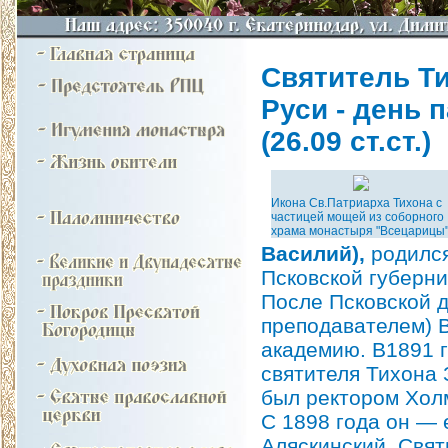
Святитель Ти
Руси - день па
(26.09 ст.ст.)
Икона Св.Патриарха Тихона с
частицей мощей из соборного
храма монастыря "Всецарицы
Василий),
родился
Псковской губерн
После Псковской д
преподавателем) 
академию. В1891 г
святителя Тихона 
был ректором Хол
С 1898 года он — 
Аляскинский. Свят