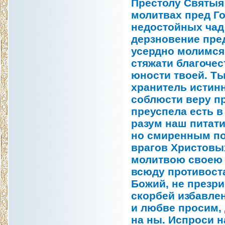
Престолу Святыя
молитвах пред Го
недостойных чад 
дерзновение пре
усердно молимся
стяжати благочес
юности твоей. Т
хранитель истин
соблюсти веру пр
преуспела есть 
разум наш питат
но смиренным по
врагов Христовы
молитвою своею 
всюду противоста
Божий, не презри
скорбей избавле
и любве просим,
на ны. Испроси н