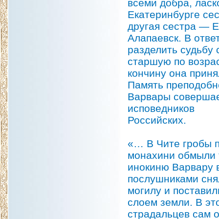
всеми добра, ласк
Екатеринбурге сес
другая сестра — 
Алапаевск. В отве
разделить судьбу 
старшую по возрас
кончину она приня
Память преподобн
Варвары совершае
исповедников
Российских.
«… В Чите гробы п
монахини обмыли 
инокиню Варвару 
послушниками снял
могилу и поставил
слоем земли. В эт
страдальцев сам 