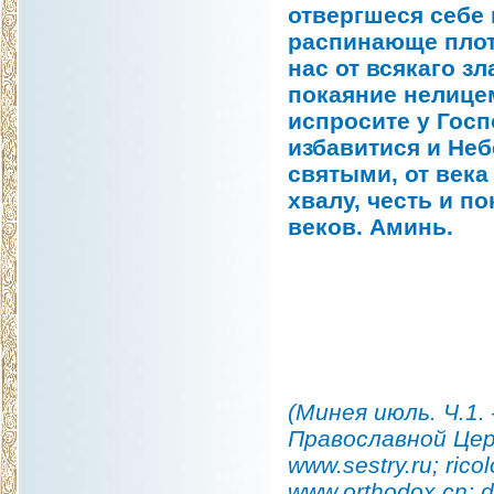
отвергшеся себе 
распинающе плот
нас от всякаго зл
покаяние нелице
испросите у Госп
избавитися и Не
святыми, от век
хвалу, честь и п
веков. Аминь.
(Минея июль. Ч.1.
Православной Церк
www.sestry.ru; rico
www.orthodox.cn; d