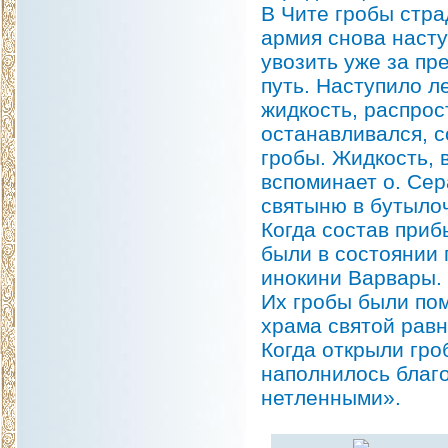
В Чите гробы стр
армия снова насту
увозить уже за пр
путь. Наступило л
жидкость, распрос
останавливался, 
гробы. Жидкость, 
вспоминает о. Сер
святыню в бутылоч
Когда состав приб
были в состоянии 
инокини Варвары.
Их гробы были по
храма святой рав
Когда открыли гро
наполнилось благ
нетленными».