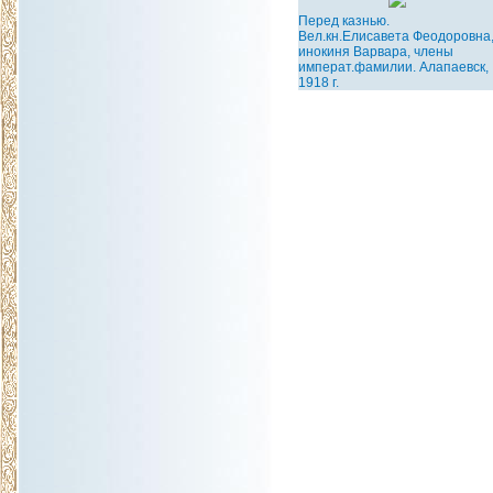
Перед казнью.
Вел.кн.Елисавета Феодоровна
инокиня Варвара, члены
императ.фамилии. Алапаевск,
1918 г.