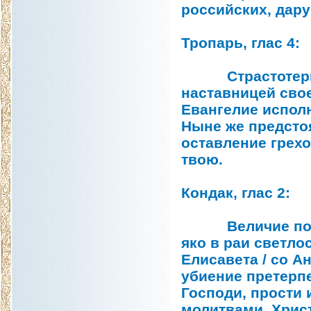
российских, дар
Тропарь, глас 4:
Страстотерпица
наставницей сво
Евангелие исполн
Ныне же предсто
оставление грех
твою.
Кондак, глас 2:
Величие подвига
яко в раи светло
Елисавета / со А
убиение претерпе
Господи, прости и
молитвами, Христ