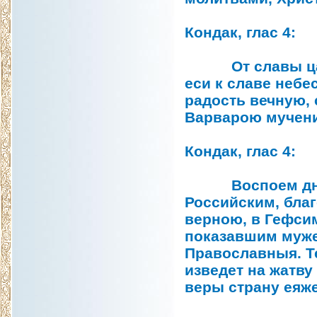
Кондак, глас 4:
От славы царст
еси к славе небе
радость вечную, 
Варварою мучени
Кондак, глас 4:
Воспоем днесь
Российским, бла
верною, в Гефси
показавшим муже
Православныя. Те
изведет на жатву
веры страну еяже