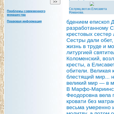
Св.прмц.вел.кн.Елисавета
Проблемы современного
Романова.
монашества
бдением епископ Д
Правовая информация
разработанному С
крестовых сестер 
Сестры дали обет,
жизнь в труде и м
литургией святите
Коломенский, воз
кресты, а Елисаве
обители. Великая 
блестящий мир... 
великий мир — в 
В Марфо-Мариинск
Феодоровна вела 
кровати без матра
весьма умеренно и
молитву, а потом 