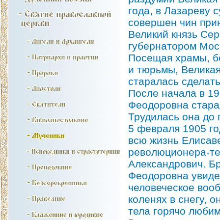
года, в Лазареву 
совершен чин прин
Великий князь Сер
губернатором Мос
Посещая храмы, б
и тюрьмы, Великая
старалась сделать
После начала в 19
Феодоровна старал
Трудилась она до 
5 февраля 1905 г
всю жизнь Елисав
революционера-те
Александрович. Б
Феодоровна увиде
человеческое вооб
коленях в снегу, о
тела горячо любим