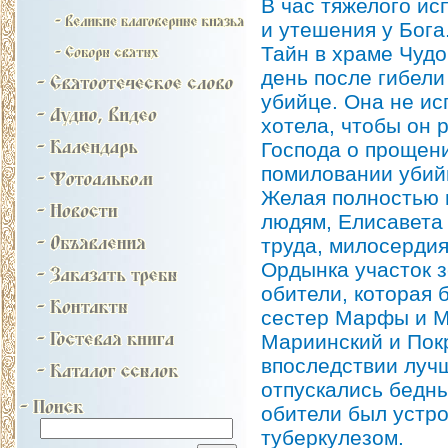
В час тяжелого и
и утешения у Бог
Тайн в храме Чудо
день после гибели
убийце. Она не ис
хотела, чтобы он 
Господа о прощен
помиловании убий
Желая полностью 
людям, Елисавета
труда, милосердия
Ордынка участок 
обители, которая
сестер Марфы и М
Мариинский и Покр
впоследствии лучш
отпускались бедны
обители был устр
туберкулезом.