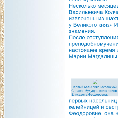
Несколько месяце
Васильевича Колча
извлечены из шах
у Великого князя 
знамения.
После отступлени
преподобномучени
настоящее время 
Марии Магдалины 
Первый бал Аликс Гессенской.
Справа - будущая вел.княгиня
Елисавета Феодоровна.
первых насельниц
келейницей и сест
Феодоровне, она н