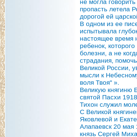
не могла говорить
пропасть летела Р
дорогой ей царско
В одном из ее пис
испытывала глубок
настоящее время н
ребенок, которого
болезни, а не ког
страдания, помочь
Великой России, у
мысли к Небесному
воля Твоя" ».
Великую княгиню 
святой Пасхи 1918
Тихон служил мол
С Великой княгин
Яковлевой и Екате
Алапаевск 20 мая
князь Сергей Мих