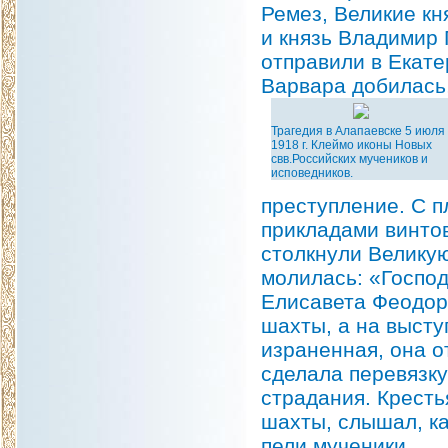
Ремез, Великие кн
и князь Владимир
отправили в Екате
Варвара добилась,
Трагедия в Алапаевске 5 июля
1918 г. Клеймо иконы Новых
свв.Российских мучеников и
исповедников.
преступление. С 
прикладами винтов
столкнули Великую
молилась: «Господ
Елисавета Феодоро
шахты, а на высту
израненная, она о
сделала перевязку
страдания. Кресть
шахты, слышал, ка
пели мученики.