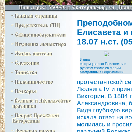
Преподобном
Елисавета и 
18.07 н.ст. (05
Икона
св.прмц.вел.кн.Елисаветы в
русском храме св.Марии
Магдалины в Гефсимании.
протестантской се
Людвига IV и прин
Виктории. В 1884 
Александровича, б
Видя глубокую вер
искала ответ на в
молилась и просил
раздумий Великая 