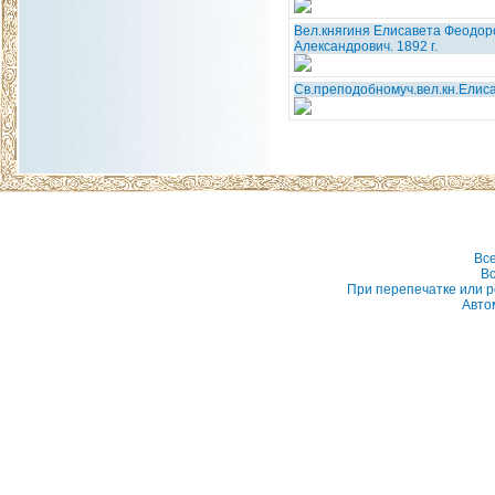
Вел.княгиня Елисавета Феодоро
Александрович. 1892 г.
Св.преподобномуч.вел.кн.Елисав
Вс
Вс
При перепечатке или р
Авто