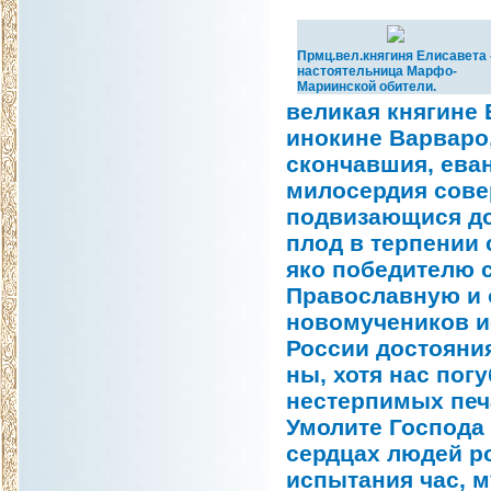
Прмц.вел.княгиня Елисавета 
настоятельница Марфо-
Мариинской обители.
великая княгине 
инокине Варваро,
скончавшия, ева
милосердия сове
подвизающися до
плод в терпении 
яко победителю с
Православную и 
новомучеников и
России достояния
ны, хотя нас пог
нестерпимых печа
Умолите Господа 
сердцах людей ро
испытания час, 