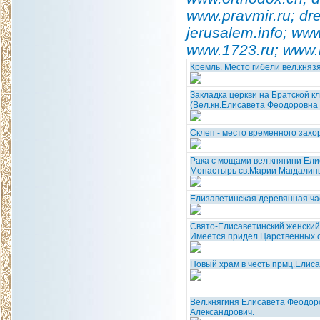
www.pravmir.ru; dr
jerusalem.info; www
www.1723.ru; www.li
Кремль. Место гибели вел.княз
Закладка церкви на Братской кл
(Вел.кн.Елисавета Феодоровна 
Склеп - место временного захо
Рака с мощами вел.княгини Ел
Монастырь св.Марии Магдалин
Елизаветинская деревянная ча
Свято-Елисаветинский женский
Имеется придел Царственных с
Новый храм в честь прмц.Елиса
Вел.княгиня Елисавета Феодоро
Александрович.