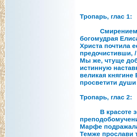
Тропарь, глас 1:
Смирением дос
богомудрая Елис
Христа почтила е
предочистивши, /
Мы же, чтуще доб
истинную наставн
великая княгине 
просветити души
Тропарь, глас 2:
В красоте земн
преподобомучени
Марфе подражала
Темже прослави т