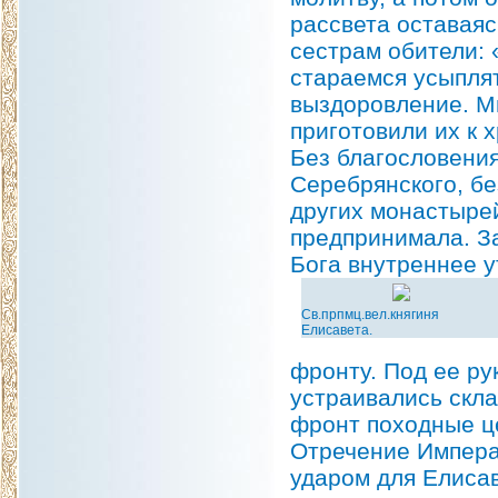
рассвета оставаяс
сестрам обители: 
стараемся усыпля
выздоровление. Мы
приготовили их к 
Без благословени
Серебрянского, бе
других монастыре
предпринимала. З
Бога внутреннее у
Св.прпмц.вел.княгиня
Елисавета.
фронту. Под ее р
устраивались скла
фронт походные ц
Отречение Импера
ударом для Елиса