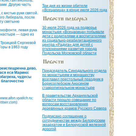
в Константинополь.
ами. Другую часть
Три дня из жизни обители
«Всецарица» в конце июля 2026 года
с кистью руки святой.
ого Либерала, после
эту святыню
30 июля 2026 года на подворье
енофонте, левая рука
монастыря «Всецарица» побывали
онастыре — одно из
дети с родителями и воспитателями
из социально-реабилитационного
о-Троицкой Сергиевой
центра «Радуга» для детей с
Горы в 1863 году
отклонениями развития города
Подольска Московской области
испещренна дево,
Председатель Синодального отдела
ася еси Марино:
по монастырям и монашеству
обагрена, чудесы
возглавил престольный праздник в
 благочестно
Борисоглебском Аносином
ставропигиальном монастыре
В правительстве Архангельской
 www.afon.vyatich.ru;
области прошло совещание по
tiser.com).
вопросам восстановления
деревянных храмов Русского Севера
Подписано соглашение о
сотрудничестве между Белорусским
экзархатом и Белорусской железной
дорогой