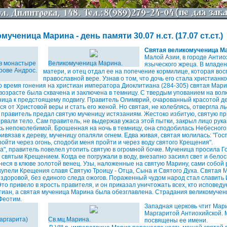
ученица Марина - день памяти 30.07 н.ст. (17.07 ст.ст.)
Святая великомученица М
Малой Азии, в городе Антио
в монастыре
Великомученица Марина.
языческого жреца. В младе
рове Андрос.
матери, и отец отдал ее на попечение кормилице, которая во
православной вере. Узнав о том, что дочь его стала христианк
Во время гонения на христиан императора Диоклитиана (284-305) святая Мари
озрасте была схвачена и заключена в темницу. С твердым упованием на во
ница к предстоящему подвигу. Правитель Олимврий, очарованный красотой д
ся от Христовой веры и стать его женой. Но святая, не колеблясь, отвергла 
 правитель предал святую мученицу истязаниям. Жестоко избитую, святую пр
 рвали тело. Сам правитель, не выдержав ужаса этой пытки, закрыл лицо рука
ь непоколебимой. Брошенная на ночь в темницу, она сподобилась Небесног
ивязав к дереву, мученицу опаляли огнем. Едва живая, святая молилась: "Гос
ройти через огонь, сподоби меня пройти и через воду святого Крещения".
а", правитель повелел утопить святую в огромной бочке. Мученица просила Г
е святым Крещением. Когда ее погружали в воду, внезапно засиял свет и бело
 неся в клюве золотой венец. Узы, наложенные на святую Марину, сами собой 
купели Крещения славя Святую Троицу - Отца, Сына и Святого Духа. Святая
здоровой, без единого следа ожогов. Пораженный чудом народ стал славить 
то привело в ярость правителя, и он приказал уничтожать всех, кто исповеду
тиан, а святая мученица Марина была обезглавлена. Страдания великомуче
Феотим.
Западная церковь чтит Мари
Маргаритой Антиохийской. 
аргарита)
Св.мц.Марина.
посвящены ее имени.