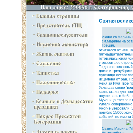
Святая великом
Икона св.Марины 
см.Марины на ост
Греция.
отказался от нее. 
пятнадцатилетнем в
готовилась юная уз
уговорить ее отречь
Тогда разгневанный
доске и трезубцами
мученица оставалас
исцелена от ран. Пр
меня за Имя Твое п
Услышав слово "вод
казнь стала для не
опустилась с Неба,
Мученица стояла в 
купели совершенно 
многие уверовали. Э
погибло 15000 хрис
событий, по имени 
Св.вмц.Марина (М
Антиохийская