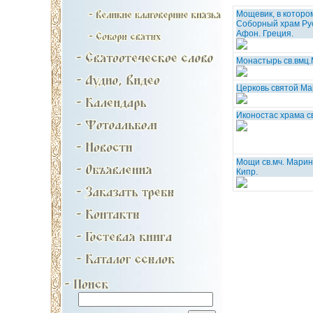
Мощевик, в которо
Соборный храм Ру
Афон. Греция.
Монастырь св.вмц.
Церковь святой Ма
Иконостас храма с
Мощи св.мч. Марин
Кипр.