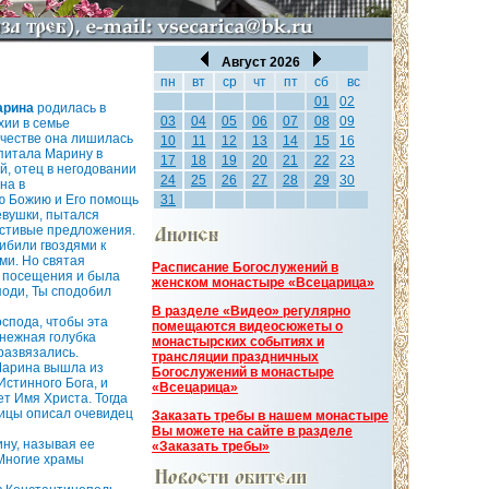
Август 2026
пн
вт
ср
чт
пт
сб
вс
01
02
арина
родилась в
03
04
05
06
07
08
09
хии в семье
нчестве она лишилась
10
11
12
13
14
15
16
спитала Марину в
17
18
19
20
21
22
23
ой, отец в негодовании
24
25
26
27
28
29
30
на в
лю Божию и Его помощь
31
евушки, пытался
льстивые предложения.
ибили гвоздями к
ми. Но святая
Расписание Богослужений в
о посещения и была
женском монастыре «Всецарица»
поди, Ты сподобил
В разделе «Видео» регулярно
оспода, чтобы эта
помещаются видеосюжеты о
снежная голубка
монастырских событиях и
развязались.
трансляции праздничных
 Марина вышла из
Богослужений в монастыре
Истинного Бога, и
«Всецарица»
ет Имя Христа. Тогда
ницы описал очевидец
Заказать требы в нашем монастыре
Вы можете на сайте в разделе
ну, называя ее
«Заказать требы»
Многие храмы