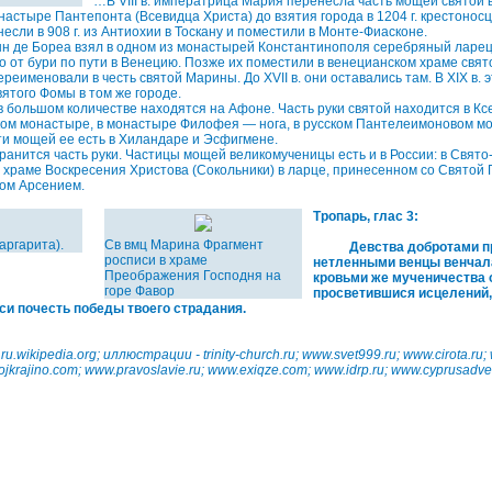
…В VIII в. императрица Мария перенесла часть мощей святой 
настыре Пантепонта (Всевидца Христа) до взятия города в 1204 г. крестоносц
если в 908 г. из Антиохии в Тоскану и поместили в Монте-Фиасконе.
анн де Бореа взял в одном из монастырей Константинополя серебряный ларец 
о от бури по пути в Венецию. Позже их поместили в венецианском храме свят
ереименовали в честь святой Марины. До XVII в. они оставались там. В XIX в. 
вятого Фомы в том же городе.
 большом количестве находятся на Афоне. Часть руки святой находится в Кс
ком монастыре, в монастыре Филофея — нога, в русском Пантелеимоновом м
ти мощей ее есть в Хиландаре и Эсфигмене.
 хранится часть руки. Частицы мощей великомученицы есть и в России: в Свят
м храме Воскресения Христова (Сокольники) в ларце, принесенном со Святой 
ом Арсением.
Тропарь, глас 3:
аргарита).
Св вмц Марина Фрагмент
Девства добротами пре
росписи в храме
нетленными венцы венчал
Преображения Господня на
кровьми же мученичества 
горе Фавор
просветившися исцелений,
си почесть победы твоего страдания.
 ru.wikipedia.org; иллюстрации - trinity-church.ru; www.svet999.ru; www.cirota.ru;
ojkrajino.com; www.pravoslavie.ru; www.exiqze.com; www.idrp.ru; www.cyprusadver