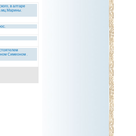
кого, в алтаре
в.мц.Марины.
ос.
астоятелем
нном Симеоном .