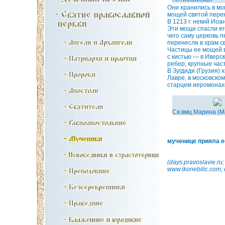
Они хранились в мо
мощей святой перен
В 1213 г. некий Ио
Эти мощи спасли ег
чего саму церковь п
перенесли в храм с
Частицы ее мощей в
с кистью — в Иверс
ребер; крупные час
В Зугдиди (Грузия)
Лавре, в московско
старцем иеромонах
Св.вмц.Марина (М
мученице прияла е
(days.pravoslavie.ru;
www.ikonebilic.com; 