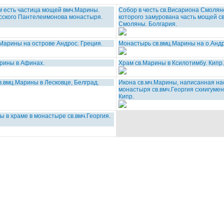
м есть частица мощей вмч.Марины.
Собор в честь св.Висариона Смолянс
сского Пантелеимонова монастыря.
которого замурована часть мощей с
Смоляны. Болгария.
Марины на острове Андрос. Греция.
Монастырь св.вмц.Марины на о.Андр
рины в Афинах.
Храм св.Марины в Ксилотимбу. Кипр.
в.вмц.Марины в Лесковце, Белград.
Икона св.мч.Марины, написанная н
монастыря св.вмч.Георгия схиигуме
Кипр.
ы в храме в монастыре св.вмч.Георгия.