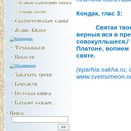
Кондак, глас 3:
Святая твоя па
верныя вся в пре
совокупльшеся,/ 
Платоне, вопием 
святе.
(eparhia.sakha.ru;
www.svetisimeon.or