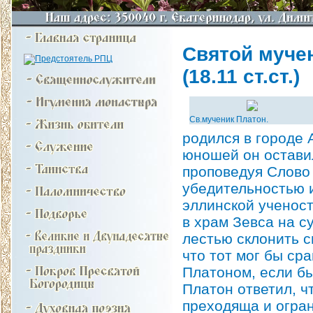
Святой мучен
(18.11 ст.ст.)
Св.мученик Платон.
родился в городе 
юношей он оставил
проповедуя Слово
убедительностью и
эллинской ученост
в храм Зевса на с
лестью склонить с
что тот мог бы ср
Платоном, если бы
Платон ответил, ч
преходяща и огран