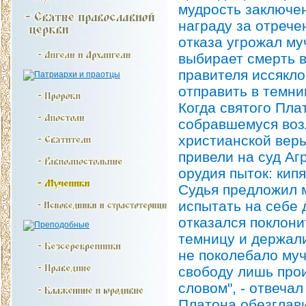
мудрость заключен
награду за отрече
отказа угрожал му
выбирает смерть 
правителя иссякло
отправить в темни
Когда святого Пла
собравшемуся возл
христианской веры
привели на суд Аг
орудия пыток: кип
Судья предложил м
испытать на себе 
отказался поклони
темницу и держали
не поколебало муч
свободу лишь прои
словом", - отвеча
Платона обезглави