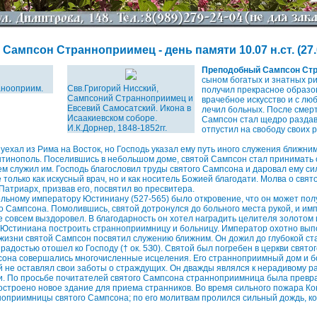
ампсон Странноприимец - день памяти 10.07 н.ст. (27.06
Преподобный Сампсон Ст
сыном богатых и знатных р
анооприим.
Свв.Григорий Нисский,
получил прекрасное образо
Сампсоний Странноприимец и
врачебное искусство и с лю
Евсевий Самосатский. Икона в
лечил больных. После смер
Исаакиевском соборе.
Сампсон стал щедро разда
И.К.Дорнер, 1848-1852гг.
отпустил на свободу своих р
 уехал из Рима на Восток, но Господь указал ему путь иного служения ближни
тинополь. Поселившись в небольшом доме, святой Сампсон стал принимать 
ем служил им. Господь благословил труды святого Сампсона и даровал ему си
 только как искусный врач, но и как носитель Божией благодати. Молва о св
Патриарх, призвав его, посвятил во пресвитера.
ьному императору Юстиниану (527-565) было откровение, что он может пол
го Сампсона. Помолившись, святой дотронулся до больного места рукой, и им
ре совсем выздоровел. В благодарность он хотел наградить целителя золотом 
 Юстиниана построить странноприимницу и больницу. Император охотно вып
 жизни святой Сампсон посвятил служению ближним. Он дожил до глубокой ст
радостью отошел ко Господу († ок. 5З0). Святой был погребен в церкви свято
сона совершались многочисленные исцеления. Его странноприимный дом и б
й не оставлял свои заботы о страждущих. Он дважды являлся к нерадивому р
ти. По просьбе почитателей святого Сампсона странноприимница была превра
остроено новое здание для приема странников. Во время сильного пожара К
ноприимницы святого Сампсона; по его молитвам пролился сильный дождь, 