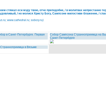
стяжал еси мзду твою, отче преподобне, / в молитвах непрестанно тер
удовливый, / но молися Христу Богу, Сампсоне милостиве блаженне, / сп
s.ru; www.cathedral.ru; sobory.ru).
бор в Санкт-Петербурге. Первая
Собор Сампсона Странноприимца на Выб
Санкт-Петербурге
 Странноприимца в Вязьме