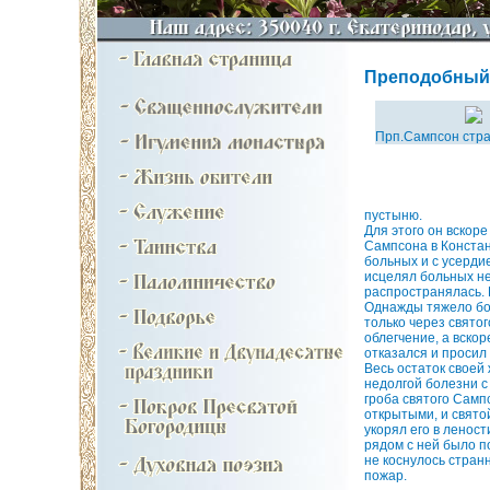
Преподобный С
Прп.Сампсон стр
пустыню.
Для этого он вскоре
Сампсона в Констан
больных и с усерди
исцелял больных не
распространялась. 
Однажды тяжело бол
только через свято
облегчение, а вско
отказался и просил
Весь остаток своей
недолгой болезни с 
гроба святого Самп
открытыми, и свято
укорял его в ленос
рядом с ней было п
не коснулось стран
пожар.