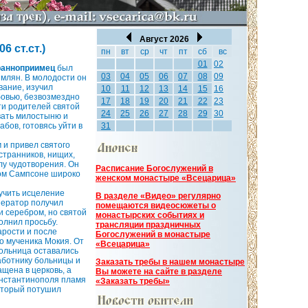
Август 2026
 ст.ст.)
пн
вт
ср
чт
пт
сб
вс
01
02
ранноприимец
был
03
04
05
06
07
08
09
имлян. В молодости он
вание, изучил
10
11
12
13
14
15
16
бовью, безвозмездно
17
18
19
20
21
22
23
ти родителей святой
24
25
26
27
28
29
30
вать милостыню и
абов, готовясь уйти в
31
м и привел святого
странников, нищих,
лу чудотворения. Он
Расписание Богослужений в
ятом Сампсоне широко
женском монастыре «Всецарица»
учить исцеление
В разделе «Видео» регулярно
ператор получил
помещаются видеосюжеты о
и серебром, но святой
монастырских событиях и
олнил просьбу.
трансляции праздничных
арости и после
Богослужений в монастыре
го мученика Мокия. От
«Всецарица»
ольница оставались
аботнику больницы и
Заказать требы в нашем монастыре
щена в церковь, а
Вы можете на сайте в разделе
онстантинополя пламя
«Заказать требы»
который потушил