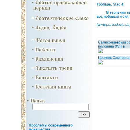
Тропарь, глас 4:
В терпении твоем 
возлюбивый и сия 
(www.pravoslavie.day
Сампсониевский со
половина XVIII в.
Церковь Сампсона
Проблемы современного
монашества