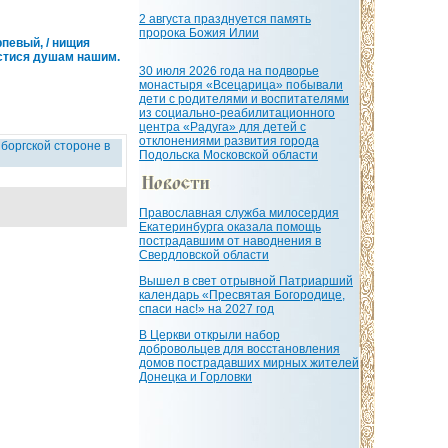
2 августа празднуется память
пророка Божия Илии
певый, / нищия
астися душам нашим.
30 июля 2026 года на подворье
монастыря «Всецарица» побывали
дети с родителями и воспитателями
из социально-реабилитационного
центра «Радуга» для детей с
отклонениями развития города
оргской стороне в
Подольска Московской области
Православная служба милосердия
Екатеринбурга оказала помощь
пострадавшим от наводнения в
Свердловской области
Вышел в свет отрывной Патриарший
календарь «Пресвятая Богородице,
спаси нас!» на 2027 год
В Церкви открыли набор
добровольцев для восстановления
домов пострадавших мирных жителей
Донецка и Горловки