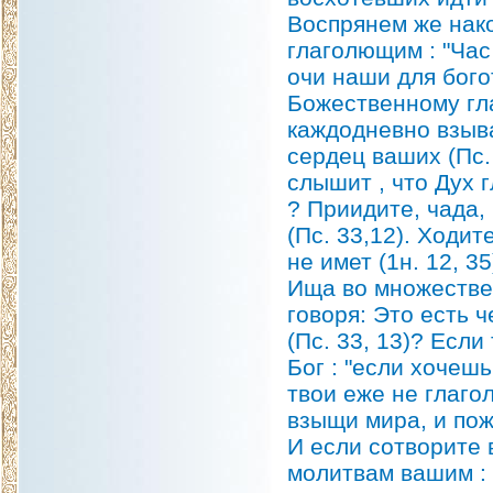
Воспрянем же нако
глаголющим : "Час 
очи наши для бого
Божественному гла
каждодневно взыва
сердец ваших (Пс.
слышит , что Дух г
? Приидите, чада,
(Пс. 33,12). Ходит
не имет (1н. 12, 35
Ища во множестве 
говоря: Это есть ч
(Пс. 33, 13)? Если
Бог : "если хочешь
твои еже не глагол
взыщи мира, и поже
И если сотворите 
молитвам вашим : 