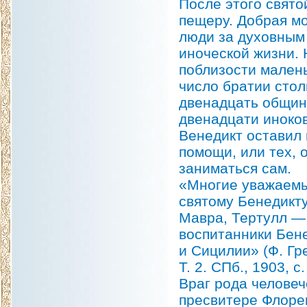
После этого свято
пещеру. Добрая мо
люди за духовным
иноческой жизни. 
поблизости малень
число братии стол
двенадцать общин.
двенадцати иноков
Венедикт оставил 
помощи, или тех,
заниматься сам.
«Многие уважаемы
святому Бенедикту
Мавра, Тертулл — 
воспитанники Бене
и Сицилии» (Ф. Гр
Т. 2. СПб., 1903, с.
Враг рода человеч
пресвитере Флорен