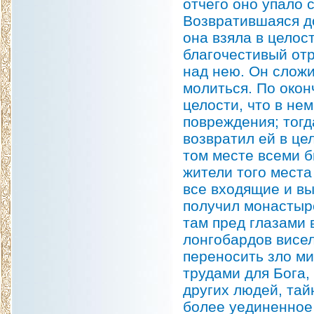
отчего оно упало 
Возвратившаяся до
она взяла в целос
благочестивый отр
над нею. Он сложи
молиться. По окон
целости, что в не
повреждения; тогд
возвратил ей в це
том месте всеми б
жители того места
все входящие и вы
получил монастырс
там пред глазами 
лонгобардов висел
переносить зло ми
трудами для Бога,
других людей, тай
более уединенное