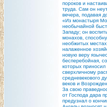
пороков и настаив
труда. Сам он неу
вечера, подавая д
«Из монастыря Мо
необычайной быст
Западу; он воспит
монахов, способну
необжитых местах
налаженное хозяй
новую веру язычес
бесперебойная, со
которых приносил
сверхличному рас
средневекового ду
веков и Возрождени
За свою праведнос
от Господа дара п
предузнал о кончи
Ангелы возносят н