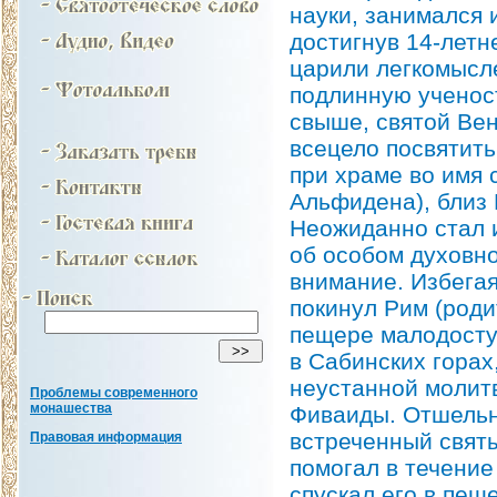
науки, занимался 
достигнув 14-летн
царили легкомысл
подлинную ученост
свыше, святой Вен
всецело посвятит
при храме во имя 
Альфидена), близ 
Неожиданно стал 
об особом духовно
внимание. Избегая
покинул Рим (роди
пещере малодоступ
в Сабинских горах
неустанной молит
Проблемы современного
монашества
Фиваиды. Отшельн
встреченный святы
Правовая информация
помогал в течение
спускал его в пещ