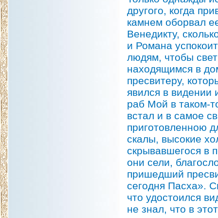
другого, когда при
камнем оборвал ее
Венедикту, скольк
и Романа успокоит
людям, чтобы свет
находящимся в до
пресвитеру, котор
явился в видении 
раб Мой в таком-т
встал и в самое с
приготовленною дл
скалы, высокие хо
скрывавшегося в 
они сели, благосл
пришедший пресвит
сегодня Пасха». С
что удостоился ви
не знал, что в эт