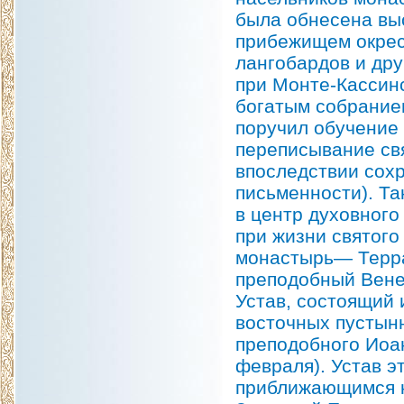
была обнесена вы
прибежищем окрес
лангобардов и др
при Монте-Кассин
богатым собрание
поручил обучение 
переписывание св
впоследствии сох
письменности). Та
в центр духовного
при жизни святого
монастырь— Терра
преподобный Вене
Устав, состоящий 
восточных пустынн
преподобного Иоан
февраля). Устав э
приближающимся к