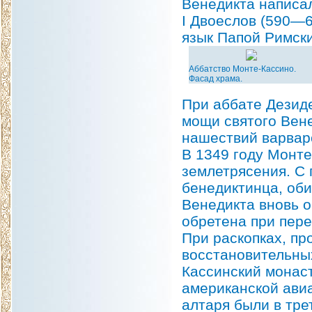
Венедикта написал
I Двоеслов (590—6
язык Папой Римск
Аббатство Монте-Кассино.
Фасад храма.
При аббате Дезид
мощи святого Вене
нашествий варвар
В 1349 году Монте
землетрясения. С
бенедиктинца, оби
Венедикта вновь о
обретена при пере
При раскопках, пр
восстановительных
Кассинский монас
американской авиа
алтаря были в тре