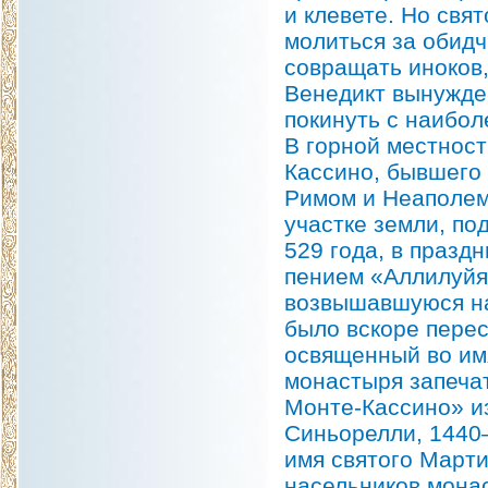
и клевете. Но свя
молиться за обидч
совращать иноков
Венедикт вынужде
покинуть с наибол
В горной местност
Кассино, бывшего 
Римом и Неаполем
участке земли, по
529 года, в празд
пением «Аллилуйя
возвышавшуюся на
было вскоре перес
освященный во им
монастыря запеча
Монте-Кассино» и
Синьорелли, 1440—
имя святого Марти
насельников мона