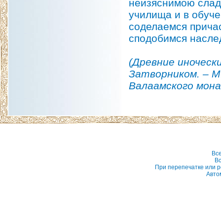
неизяснимою сладо
училища и в обуче
coделаемся прича
сподобимся наслед
(Древние иноческ
Затворником. – М
Валаамского мона
Вс
Вс
При перепечатке или р
Авто