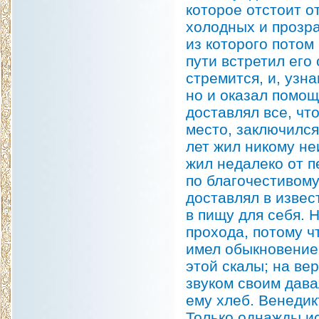
которое отстоит о
холодных и прозра
из которого потом
пути встретил его
стремится, и, узн
но и оказал помо
доставлял все, чт
место, заключился
лет жил никому не
жил недалеко от 
по благочестивому
доставлял в извес
в пищу для себя. 
прохода, потому ч
имел обыкновение 
этой скалы; на ве
звуком своим дава
ему хлеб. Венедик
Только однажды ис