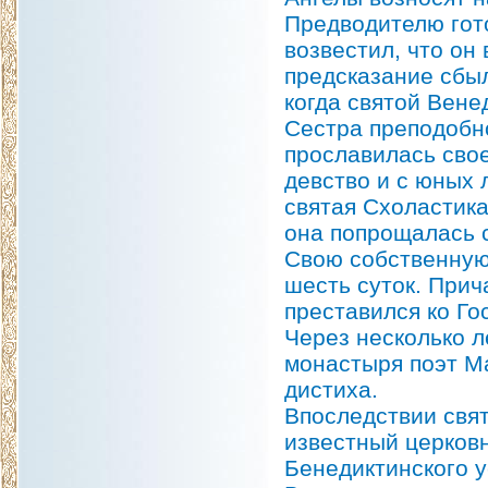
Предводителю гот
возвестил, что он 
предсказание сбыл
когда святой Вене
Сестра преподобн
прославилась сво
девство и с юных 
святая Схоластика
она попрощалась с
Свою собственную
шесть суток. Прич
преставился ко Го
Через несколько л
монастыря поэт Ма
дистиха.
Впоследствии свя
известный церков
Бенедиктинского ус