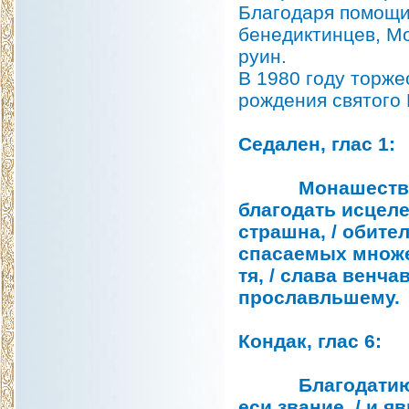
Благодаря помощи
бенедиктинцев, М
руин.
В 1980 году торже
рождения святого 
Седален, глас 1:
Монашествовав 
благодать исцеле
страшна, / обите
спасаемых множес
тя, / слава венч
прославльшему.
Кондак, глас 6:
Благодатию Бож
еси звание, / и я