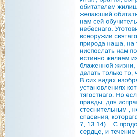
обитателем жилища
желаюший обитать 
нам сей обучитель
небеснаго. Уготов
всеоружии святаго
природа наша, на 
ниспослать нам п
истинно желаем из
блаженной жизни, 
делать только то, 
В сих видах изобр
установлениях кот
тягостнаго. Но ес
правды, для испра
стеснительным , н
спасения, котораг
7, 13.14)... С пр
сердце, и течение