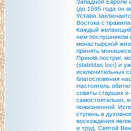
Западной Европе 
(до 1595 года он 
Устава заключаетс
Востока с правил
Каждый желающий 
нем послушником в
монастырской жизн
принять монашески
Приняв постриг, м
(stabilitas loci) 
исключительных сл
благословения нас
Настоятель обите
советы старших и
самостоятельно, е
пожизненной. Исп
ступень в духовн
восхождения явля
и труд. Святой Ве