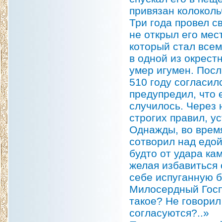
привязан колоколь
Три года провел с
не открыл его мес
который стал всем
в одной из окрест
умер игумен. Посл
510 году согласил
предупредил, что 
случилось. Через 
строгих правил, у
Однажды, во время
сотворил над едой
будто от удара кам
желая избавиться 
себе испуганную б
Милосердный Госпо
такое? Не говорил
согласуются?..»