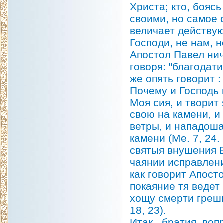
Христа; кто, бояс
своими, но самое 
величает действую
Господи, не нам, н
Апостол Павел нич
говоря: "благодати
же опять говорит :
Почему и Господь 
Моя сия, и творит
свою на камени, и
ветры, и нападоша
камени (Me. 7, 24.
святыя внушения Е
чаянии исправлени
как говорит Апосто
покаяние тя ведет 
хощу смерти грешн
18, 23).
Итак , братия, во