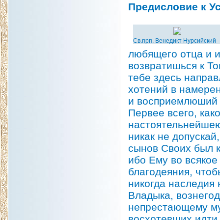
Предисловие к У
Св.прп. Венедикт Нурсийский
любящего отца и 
возвратишься к То
тебе здесь направ
хотений в намерен
и восприемлюший 
Первее всего, как
настоятельнейшею
никак не допускай,
сынов Своих был 
ибо Ему во всякое
благодеяния, чтоб
никогда наследия 
Владыка, вознегод
непрестающему му
восхотевших идти 