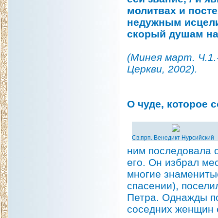
молитвах и посте
недужным исцелит
скорый душам н
(Минея март. Ч.1
Церкви, 2002).
О чуде, которое 
Св.прп. Венедикт Нурсийский
ним последовала о
его. Он избрал ме
многие знамениты
спасении), посели
Петра. Однажды п
соседних женщин с