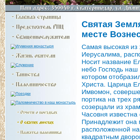
Святая Земля
месте Возне
Самая высокая из 
Иерусалима, расп
Носит название Е
небо Господь наш 
котором отобрази
Христа. Царица Е
Имвомон, совершен
портика на трех р
созерцали из храм
Часовня известна с
Принадлежит она 
расположенной на
квадратным дворо