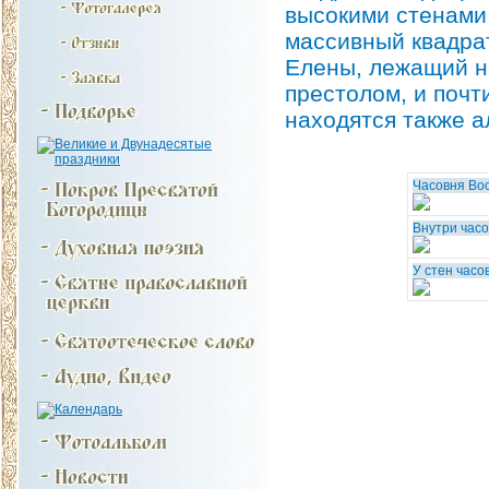
высокими стенами.
массивный квадрат
Елены, лежащий н
престолом, и почт
находятся также а
Часовня Во
Внутри час
У стен часо