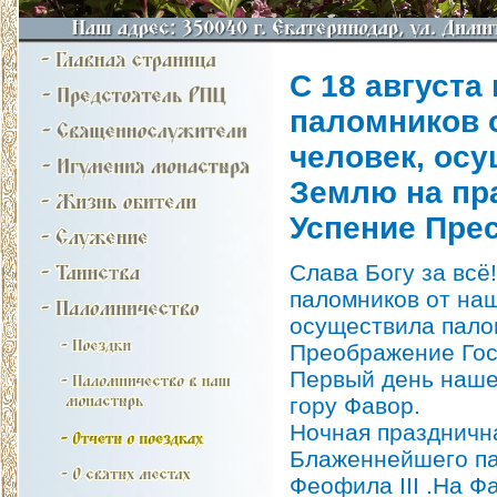
C 18 августа
паломников о
человек, ос
Землю на пр
Успение Пре
Слава Богу за всё
паломников от наш
осуществила пало
Преображение Гос
Первый день наше
гору Фавор.
Ночная празднична
Блаженнейшего па
Феофила III .На Ф