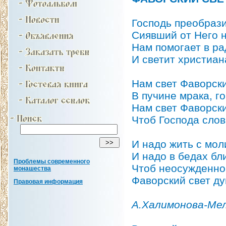
Господь преобрази
Сиявший от Него 
Нам помогает в ра
И светит христиан
Нам свет Фаворск
В пучине мрака, го
Нам свет Фаворск
Чтоб Господа слов
И надо жить с мол
И надо в бедах бл
Проблемы современного
Чтоб неосужденно
монашества
Фаворский свет д
Правовая информация
А.Халимонова-Ме