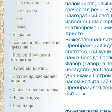
паломников, слыши
греческая речь. В
благодатный свет
исполненном скорб
кратковременными
Христе.
Божественная литу
Преображения идет
светятся Три кущи
нам о беседе Госп
Фавор (Тавор) в п
незадолго до Сво
учениками Петром,
часом испытаний 
Преобразился пере
быть…».
ФАВОРСКИЙ СВЕ