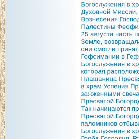
Богослужения в хр
Духовной Миссии,
Вознесения Господ
Палестины Феофи
25 августа часть 
Земле, возвращал
они смогли принят
Гефсимании в Гефс
Богослужения в х
которая расположе
Плащаница Пресвя
в храм Успения П
зажженными свеча
Пресвятой Богород
Так начинаются п
Пресвятой Богоро
паломников отбыв
Богослужения в х
Гроба Господня, 