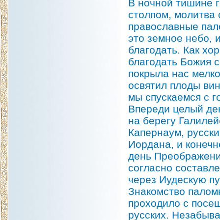
В ночной тишине 
столпом, молитва 
православные пал
это земное небо,
благодать. Как хо
благодать Божия с
покрыла нас мелко
освятил плоды вин
мы спускаемся с г
Впереди целый ден
на берегу Галилей
Капернаум, русски
Иордана, и конеч
день Преображени
согласно составл
через Иудескую п
Знакомство палом
проходило с посещ
русских. Незабыв