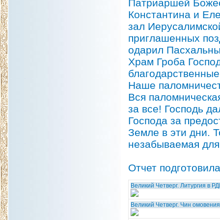
Патриаршей Божес
Константина и Ел
зал Иерусалимской
приглашенных поз
одарил Пасхальны
Храм Гроба Господ
благодарственные 
Наше паломничест
Вся паломническа
за все! Господь д
Господа за предо
Земле в эти дни. 
незабываемая для 
Отчет подготовил
Великий Четверг. Литургия в Р
Великий Четверг. Чин омовения 