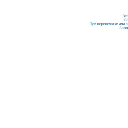
Вс
Вс
При перепечатке или р
Авто