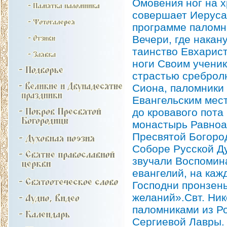
Омовения ног на х
совершает Иеруса
программе паломн
Вечери, где накан
таинство Евхарист
ноги Своим ученик
страстью сребролю
Сиона, паломники
Евангельским мес
до кровавого пота
монастырь Равноа
Пресвятой Богоро
Соборе Русской Д
звучали Воспомин
евангелий, на каж
Господни пронзены
желаний».Свт. Ник
паломниками из Ро
Сергиевой Лавры.