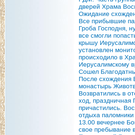
дверей Храма Вос
Ожидание схожден
Все прибывшие па
Гроба Господня, н
все смогли попаст
крышу Иерусалимс
установлен монито
происходило в Хра
Иерусалимскому вр
Сошел Благодатны
После схождения 
монастырь Животв
Возвратились в о
ход, праздничная 
причастились. Во
отдыха паломники
13.00 вечернее Б
свое пребывание 