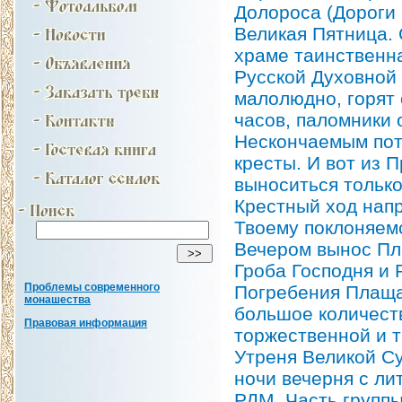
Долороса (Дороги 
Великая Пятница. 
храме таинственн
Русской Духовной
малолюдно, горят 
часов, паломники 
Нескончаемым пот
кресты. И вот из 
выноситься только
Крестный ход напр
Твоему поклоняем
Вечером вынос Пл
Гроба Господня и 
Проблемы современного
Погребения Плаща
монашества
большое количест
Правовая информация
торжественной и т
Утреня Великой Су
ночи вечерня с ли
РДМ. Часть группы