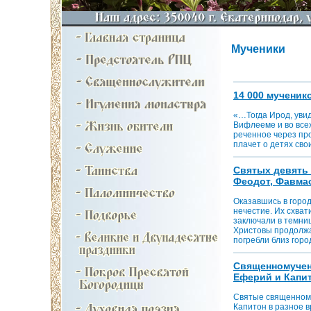
Мученики
14 000 мучеников
«…Тогда Ирод, увид
Вифлееме и во всех
реченное через про
плачет о детях свои
Cвятых девять 
Феодот, Фавмаси
Оказавшись в горо
нечестие. Их схват
заключали в темниц
Христовы продолжал
погребли близ горо
Cвященномучен
Еферий и Капитон
Святые священному
Капитон в разное в