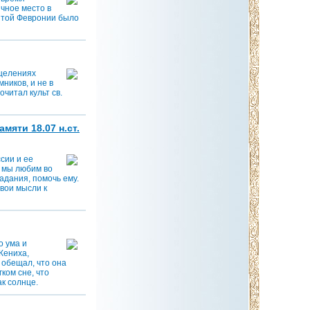
чное место в
ятой Февронии было
целениях
ников, и не в
читал культ св.
яти 18.07 н.ст.
сии и ее
о мы любим во
радания, помочь ему.
свои мысли к
о ума и
Жениха,
 обещал, что она
ком сне, что
к солнце.