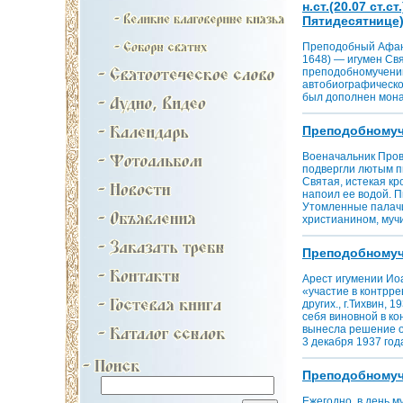
н.ст.(20.07 ст.
Пятидесятнице)
Преподобный Афана
1648) — игумен Св
преподобномученик
автобиографическо
был дополнен мона
Преподобномучен
Военачальник Пров 
подвергли лютым пы
Святая, истекая кр
напоил ее водой. П
Утомленные палачи
христианином, мучи
Преподобномучен
Арест игумении Ио
«участие в контрр
других., г.Тихвин, 
себя виновной в к
вынесла решение о
3 декабря 1937 год
Преподобномучен
Ежегодно, в день м