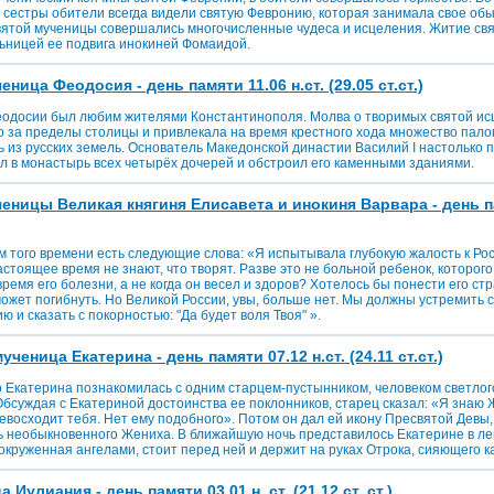
 сестры обители всегда видели святую Февронию, которая занимала свое обы
вятой мученицы совершались многочисленные чудеса и исцеления. Житие св
ьницей ее подвига инокиней Фомаидой.
ица Феодосия - день памяти 11.06 н.ст. (29.05 ст.ст.)
одосии был любим жителями Константинополя. Молва о творимых святой ис
 за пределы столицы и привлекала на время крестного хода множество палом
из русских земель. Основатель Македонской династии Василий I настолько по
ал в монастырь всех четырёх дочерей и обстроил его каменными зданиями.
ницы Великая княгиня Елисавета и инокиня Варвара - день пам
м того времени есть следующие слова: «Я испытывала глубокую жалость к Рос
астоящее время не знают, что творят. Разве это не больной ребенок, которог
время его болезни, а не когда он весел и здоров? Хотелось бы понести его ст
ожет погибнуть. Но Великой России, увы, больше нет. Мы должны устремить 
 и сказать с покорностью: "Да будет воля Твоя" ».
ченица Екатерина - день памяти 07.12 н.ст. (24.11 ст.ст.)
то Екатерина познакомилась с одним старцем-пустынником, человеком светлог
бсуждая с Екатериной достоинства ее поклонников, старец сказал: «Я знаю 
евосходит тебя. Нет ему подобного». Потом он дал ей икону Пресвятой Девы,
ь необыкновенного Жениха. В ближайшую ночь представилось Екатерине в лег
круженная ангелами, стоит перед ней и держит на руках Отрока, сияющего ка
Иулиания - день памяти 03.01 н. ст. (21.12 ст. ст.)