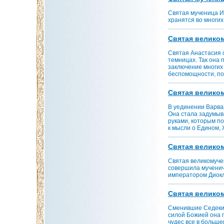
Святая мученица И
хранятся во многи
Святая великому
Святая Анастасия с
темницах. Так она 
заключение многих 
беспомощности, по
Святая великому
В уединении Варва
Она стала задумыв
руками, которым п
к мысли о Едином,
Святая великому
Святая великомуче
совершила мучениче
императором Диок
Святая великому
Сменившие Седекию
силой Божией она 
чудес все в больш