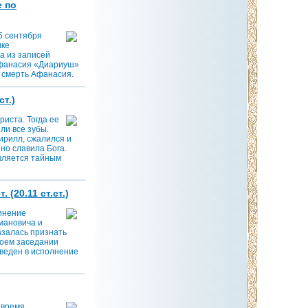
е по
5 сентября
ике
а из записей
 Афанасия «Диариуш»
 смерть Афанасия.
т.)
иста. Тогда ее
ли все зубы.
ирилл, сжалился и
но славила Бога.
является тайным
(20.11 ст.ст.)
инение
мановича и
казалась признать
воем заседании
веден в исполнение
 время