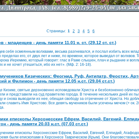
Страницы:
1
2
3
4
5
6
 - младенцев - день памяти 11.01 н. ст. (29.12 ст. ст.)
ев себя осмеянным волхвами, весьма разгневался, и послал избить всех мла
 пределах его, от двух лет и ниже, по времени, которое выведал от волхвов. 
рока Иеремию, который говорит: глас в Раме слышен, плач и рыдание и вопл
х и не хочет утешиться, ибо их нет». (Мф. 2: 16-18).
мучеников Кизических: Феогнид, Руф, Антипатр, Феостих, Арт
й и Филимон - день памяти 12.05 н.ст. (29.04 ст.ст.)
де Кизике, святые дерзновенно исповедовали Христа и безбоязненно облича
или и представили на суд правителю города. В течение нескольких дней их пы
у и снова выводили из нее, обещая свободу за отречение от Христа. Но доб
и славить Имя Христово. Все девять мучеников были усечены мечом (+ ок. 284
да.
ики епископы Херсонесские Ефрем, Василий, Евгений, Елпид
 - день памяти 20.03 н.ст. (07.03 ст.ст.)
ченики епископы Херсонесские Ефрем, Василий, Евгений, Елпидий, Агафодо
ремя были епископами в Херсонесе Таврическом (Крым). Они благовествовали