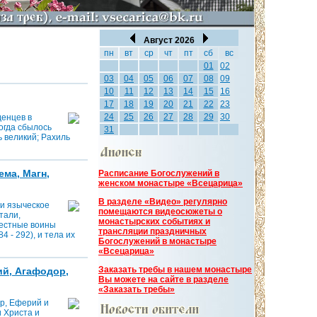
Август 2026
пн
вт
ср
чт
пт
сб
вс
01
02
03
04
05
06
07
08
09
10
11
12
13
14
15
16
17
18
19
20
21
22
23
24
25
26
27
28
29
30
денцев в
Тогда сбылось
31
ь великий; Рахиль
ема, Магн,
Расписание Богослужений в
женском монастыре «Всецарица»
В разделе «Видео» регулярно
ли языческое
помещаются видеосюжеты о
тали,
монастырских событиях и
лестные воины
трансляции праздничных
 - 292), и тела их
Богослужений в монастыре
«Всецарица»
Заказать требы в нашем монастыре
ий, Агафодор,
Вы можете на сайте в разделе
«Заказать требы»
р, Еферий и
 Христа и