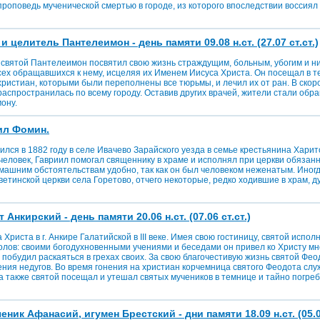
роповедь мученической смертью в городе, из которого впоследствии воссиял 
 целитель Пантелеимон - день памяти 09.08 н.ст. (27.07 ст.ст.)
 святой Пантелеимон посвятил свою жизнь страждущим, больным, убогим и н
сех обращавшихся к нему, исцеляя их Именем Иисуса Христа. Он посещал в 
христиан, которыми были переполнены все тюрьмы, и лечил их от ран. В ско
аспространилась по всему городу. Оставив других врачей, жители стали обра
ону.
ил Фомин.
лся в 1882 году в селе Ивачево Зарайского уезда в семье крестьянина Хари
человек, Гавриил помогал священнику в храме и исполнял при церкви обязан
машним обстоятельствам удобно, так как он был человеком неженатым. Иногд
етинской церкви села Горетово, отчего некоторые, редко ходившие в храм, д
Анкирский - день памяти 20.06 н.ст. (07.06 ст.ст.)
Христа в г. Анкире Галатийской в III веке. Имея свою гостиницу, святой испол
олов: своими богодухновенными учениями и беседами он привел ко Христу мн
 побудил раскаяться в грехах своих. За свою благочестивую жизнь святой Фео
ения недугов. Во время гонения на христиан корчемница святого Феодота сл
а также святой посещал и утешал святых мучеников в темнице и тайно погре
ик Афанасий, игумен Брестский - дни памяти 18.09 н.ст. (05.09 