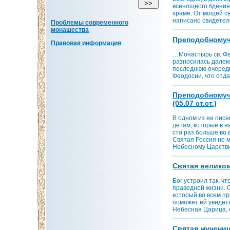
всенощного бдения
храме. От мощей с
написано свидетел
Проблемы современного
монашества
Преподобномучен
Правовая информация
…Монастырь св. Фе
разносилась далеко
последнюю очередь 
Феодосии, что отд
Преподобномуче
(05.07 ст.ст.)
В одном из ее писе
детям, которые в н
сто раз больше во 
Святая Россия не м
Небесному Царствию
Святая великому
Бог устроил так, ч
праведной жизни. О
который во всем пр
поможет ей увидет
Небесная Царица, о
Святая мученица 