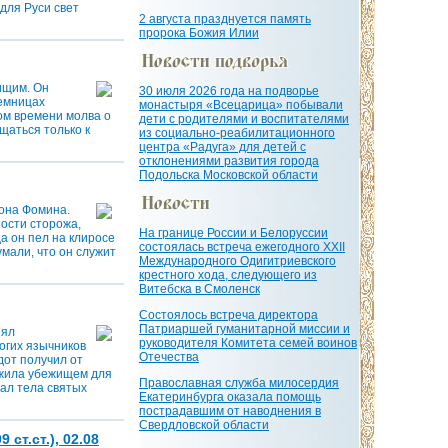
для Руси свет
2 августа празднуется память
пророка Божия Илии
ищим. Он
30 июля 2026 года на подворье
темницах
монастыря «Всецарица» побывали
ром времени молва о
дети с родителями и воспитателями
щаться только к
из социально-реабилитационного
центра «Радуга» для детей с
отклонениями развития города
Подольска Московской области
тона Фомина.
ности сторожа,
На границе России и Белоруссии
а он пел на клиросе
состоялась встреча ежегодного XXII
умали, что он служит
Международного Одигитриевского
крестного хода, следующего из
Витебска в Смоленск
Состоялось встреча директора
Патриаршей гуманитарной миссии и
нял
руководителя Комитета семей воинов
огих язычников
Отечества
дот получил от
ужила убежищем для
Православная служба милосердия
бал тела святых
Екатеринбурга оказала помощь
пострадавшим от наводнения в
Свердловской области
ст.ст.), 02.08