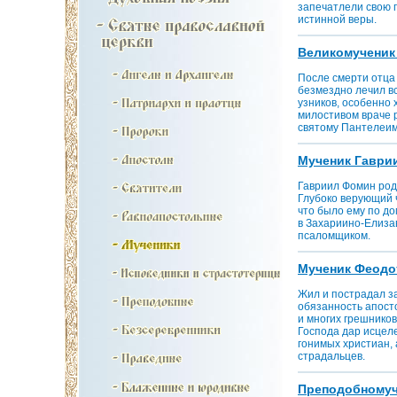
запечатлели свою п
истинной веры.
Великомученик и
После смерти отца
безмездно лечил в
узников, особенно 
милостивом враче р
святому Пантелеим
Мученик Гаври
Гавриил Фомин роди
Глубоко верующий 
что было ему по до
в Захариино-Елизав
псаломщиком.
Мученик Феодот 
Жил и пострадал за 
обязанность апост
и многих грешников
Господа дар исцел
гонимых христиан, 
страдальцев.
Преподобномучен