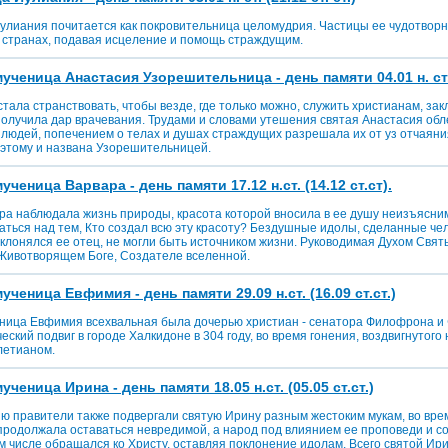
улиания почитается как покровительница целомудрия. Частицы ее чудотвор
х странах, подавая исцеление и помощь страждущим.
ченица Анастасия Узорешительница - день памяти 04.01 н. ст. (
тала странствовать, чтобы везде, где только можно, служить христианам, за
получила дар врачевания. Трудами и словами утешения святая Анастасия обл
людей, попечением о телах и душах страждущих разрешала их от уз отчаяния
этому и названа Узорешительницей.
ченица Варвара - день памяти 17.12 н.ст. (14.12 ст.ст).
ра наблюдала жизнь природы, красота которой вносилa в ее душу неизъясни
аться над тем, Кто создал всю эту красоту? Бездушные идолы, сделанные че
оклонялся ее отец, не могли быть источником жизни. Руководимая Духом Свя
 Животворящем Боге, Создателе вселенной.
ченица Евфимия - день памяти 29.09 н.ст. (16.09 ст.ст.)
ница Евфимия всехвальная была дочерью христиан - сенатора Филофрона и
ский подвиг в городе Халкидоне в 304 году, во время гонения, воздвигнутого
летианом.
ченица Ирина - день памяти 18.05 н.ст. (05.05 ст.ст.)
 правители также подвергали святую Ирину разным жестоким мукам, во вре
продолжала оставаться невредимой, а народ под влиянием ее проповеди и 
ем числе обращался ко Христу, оставляя поклонение идолам. Всего святой И