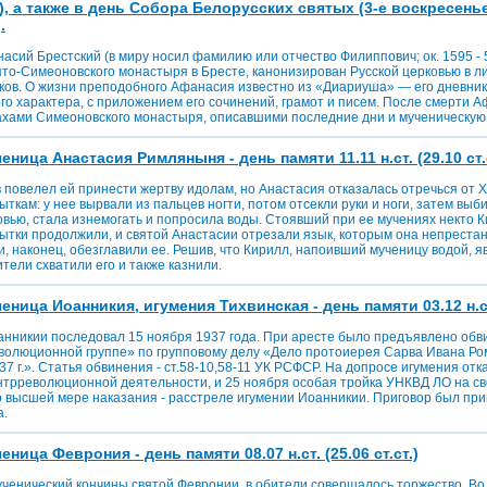
ст.), а также в день Собора Белорусских святых (3-е воскресень
.
сий Брестский (в миру носил фамилию или отчество Филиппович; ок. 1595 - 
ято-Симеоновского монастыря в Бресте, канонизирован Русской церковью в л
ов. О жизни преподобного Афанасия известно из «Диариуша» — его дневник
го характера, с приложением его сочинений, грамот и писем. После смерти
хами Симеоновского монастыря, описавшими последние дни и мученическую
ица Анастасия Римляныня - день памяти 11.11 н.ст. (29.10 ст.с
повелел ей принести жертву идолам, но Анастасия отказалась отречься от Хр
ткам: у нее вырвали из пальцев ногти, потом отсекли руки и ноги, затем выби
овью, стала изнемогать и попросила воды. Стоявший при ее мучениях некто К
ытки продолжили, и святой Анастасии отрезали язык, которым она непрестан
, наконец, обезглавили ее. Решив, что Кирилл, напоивший мученицу водой, 
тели схватили его и также казнили.
ица Иоанникия, игумения Тихвинская - день памяти 03.12 н.ст. 
анникии последовал 15 ноября 1937 года. При аресте было предъявлено обв
еволюционной группе» по групповому делу «Дело протоиерея Сарва Ивана Ро
1937 г.». Статья обвинения - ст.58-10,58-11 УК РСФСР. На допросе игумения от
онтрреволюционной деятельности, и 25 ноября особая тройка УНКВД ЛО на с
 высшей мере наказания - расстреле игумении Иоанникии. Приговор был при
а.
ица Феврония - день памяти 08.07 н.ст. (25.06 ст.ст.)
ученический кончины святой Февронии, в обители совершалось торжество. Во