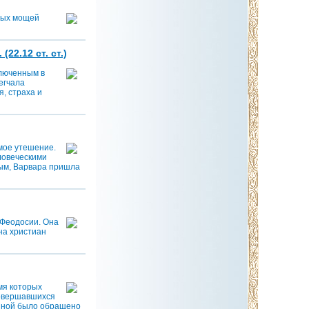
ных мощей
22.12 ст. ст.)
ключенным в
егчала
, страха и
мое утешение.
ловеческими
тым, Варвара пришла
 Феодосии. Она
 на христиан
мя которых
совершавшихся
риной было обращено