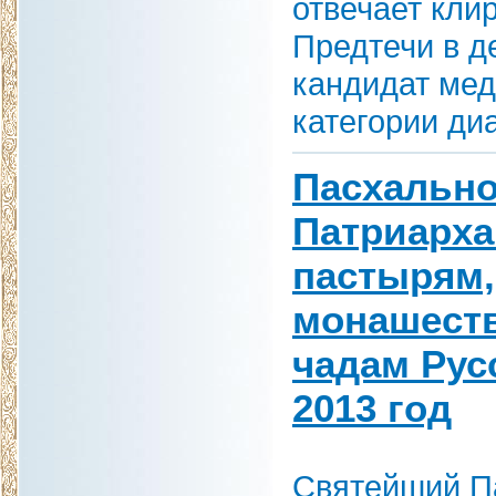
отвечает кли
Предтечи в д
кандидат мед
категории ди
Пасхально
Патриарха
пастырям,
монашест
чадам Рус
2013 год
Святейший Па