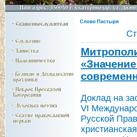
Слово Пастыря
С
Митрополи
«Значение
современн
Доклад на за
VI Междунар
Русской Прав
христианская