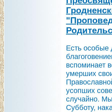
Преосвящ
Гродненск
"Пропове
Родительс
Есть особые д
благоговени
вспоминает вс
умерших свои
Православно
усопших сове
случайно. Мы
Субботу, нак