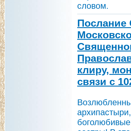
словом.
Послание 
Московско
Священног
Православ
клиру, мо
связи с 1
Возлюбленны
архипастыри,
боголюбивые 