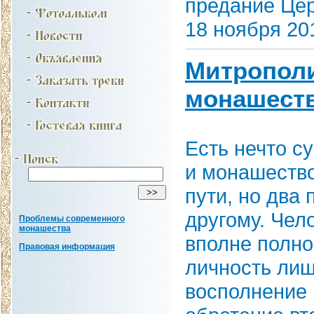
предание Цер
18 ноября 201
Митрополи
монашест
Есть нечто с
и монашество
пути, но два 
другому. Чел
Проблемы современного
монашества
вполне полно
Правовая информация
личность лиш
восполнение 