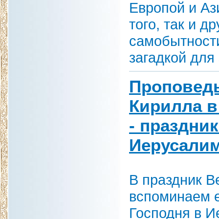
Европой и Аз
того, так и д
самобытности
загадкой для
Проповедь
Кирилла в
- праздни
Иерусалим
В праздник В
вспоминаем е
Господня в И