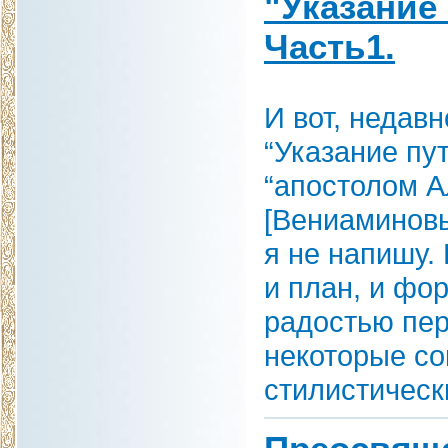
"Указание
Часть1.
И вот, недав
“Указание пу
“апостолом А
[Вениаминовы
я не напишу.
и план, и фо
радостью пер
некоторые со
стилистическ