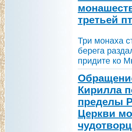
монашеств
третьей п
Три монаха с
берега разда
придите ко М
Обращение
Кирилла п
пределы Р
Церкви мо
чудотворц