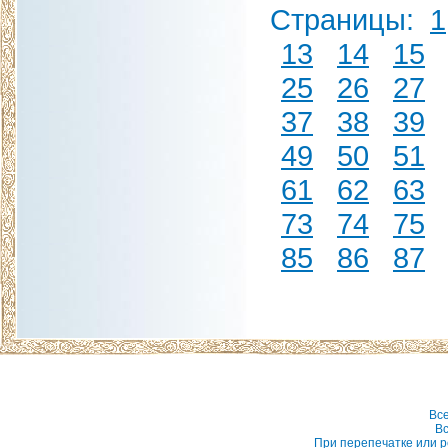
Страницы:
1
13
14
15
25
26
27
37
38
39
49
50
51
61
62
63
73
74
75
85
86
87
Вс
Вс
При перепечатке или р