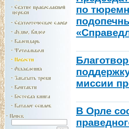
по тюремн
подопечн
«Справед
Благотвор
поддержку
миссии пр
В Орле со
праведног