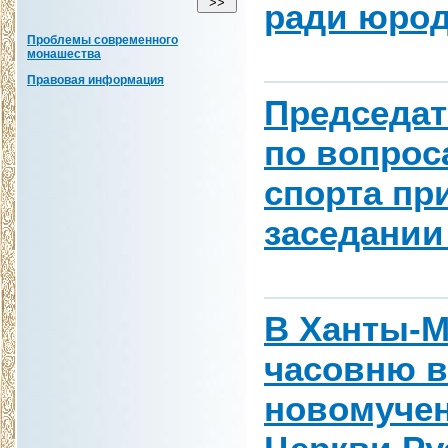
ради юрод
Проблемы современного
монашества
Правовая информация
Председат
по вопрос
спорта пр
заседании
В Ханты-М
часовню в
новомучен