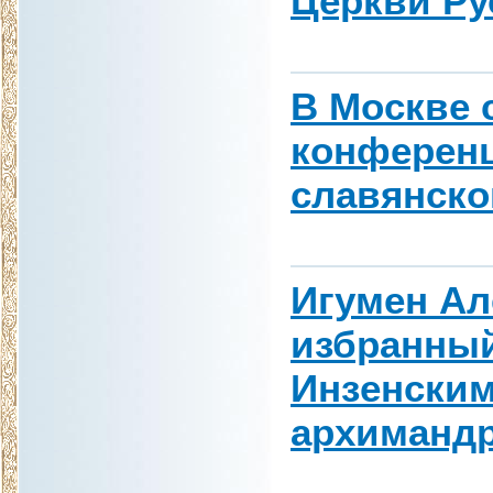
Церкви Ру
В Москве 
конферен
славянско
Игумен Ал
избранны
Инзенским
архиманд