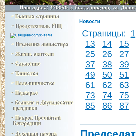
Новости
Страницы:
1
13
14
15
25
26
27
37
38
39
49
50
51
61
62
63
73
74
75
85
86
87
Председат