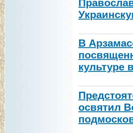
Правосла
Украинск
В Арзамас
посвященн
культуре 
Предстоят
освятил В
подмосков