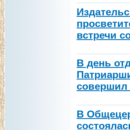
Издательс
просветит
встречи с
В день от
Патриарши
совершил 
В Общецер
состоялас