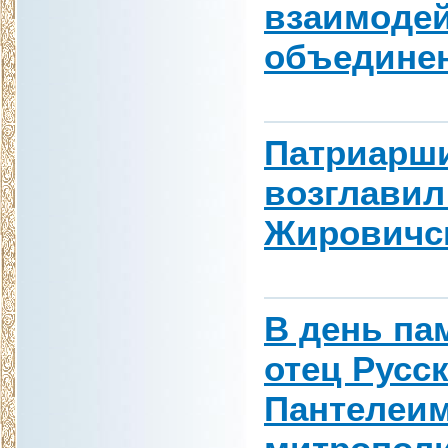
взаимоде
объедине
Патриарши
возглавил
Жировичс
В день па
отец Русс
Пантелеи