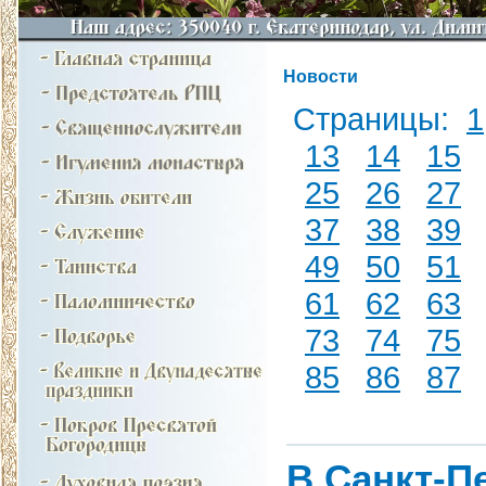
Новости
Страницы:
1
13
14
15
25
26
27
37
38
39
49
50
51
61
62
63
73
74
75
85
86
87
В Санкт-П