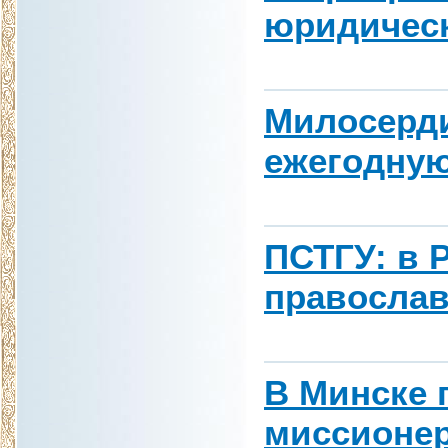
юридичес
Милосердие
ежегодну
ПСТГУ: в 
православ
В Минске 
миссионер