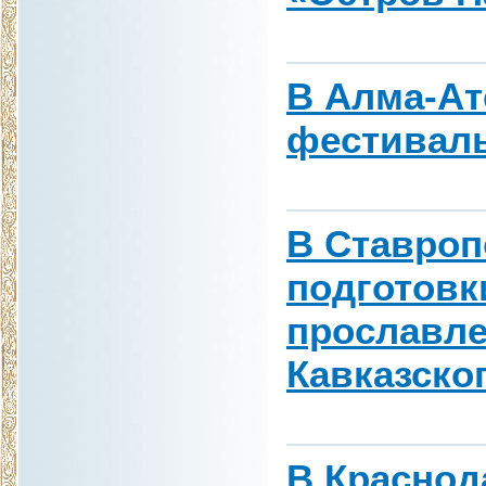
В Алма-А
фестиваль
В Ставроп
подготовк
прославле
Кавказско
В Краснод