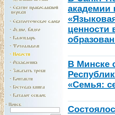
академии 
«Языковая
ценности 
образован
В Минске 
Республи
«Семья: се
Состоялос