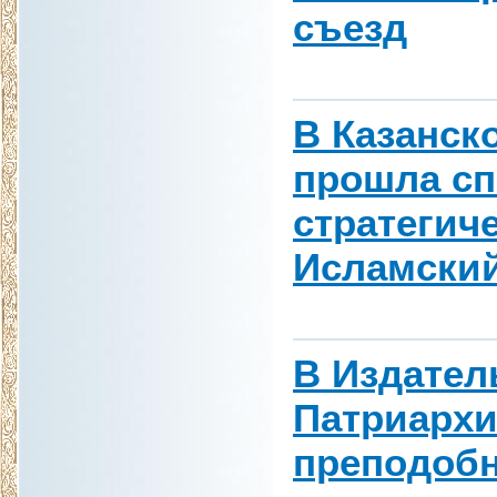
съезд
В Казанск
прошла сп
стратегич
Исламски
В Издател
Патриарх
преподобн