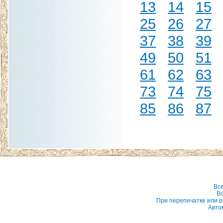
13
14
15
25
26
27
37
38
39
49
50
51
61
62
63
73
74
75
85
86
87
Вс
Вс
При перепечатке или р
Авто