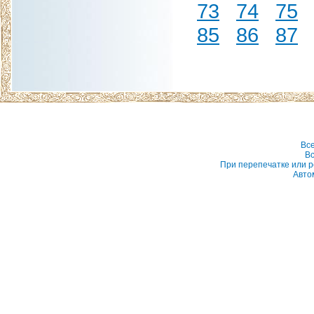
73
74
75
85
86
87
Вс
Вс
При перепечатке или р
Авто