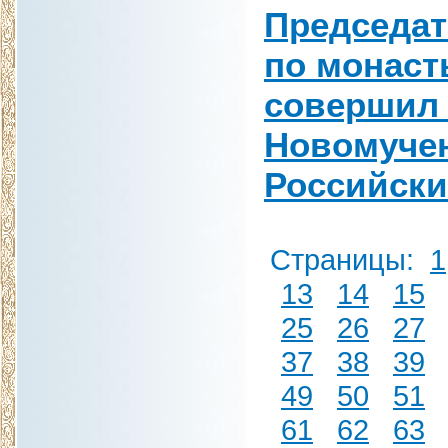
Председат
по монаст
совершил 
Новомучен
Российски
Страницы:
1
13
14
15
25
26
27
37
38
39
49
50
51
61
62
63