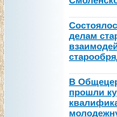
Смоленско
Состоялос
делам ста
взаимоде
старообря
В Общецер
прошли к
квалифика
молодежну