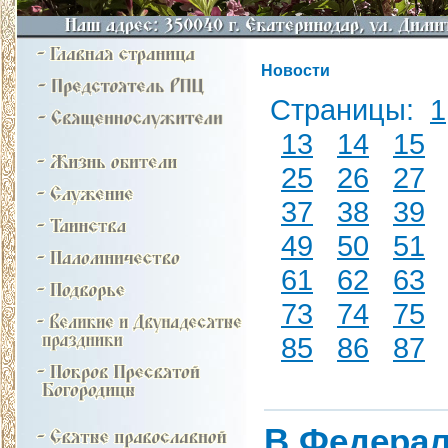
Новости
Страницы:
1
13
14
15
25
26
27
37
38
39
49
50
51
61
62
63
73
74
75
85
86
87
В Федерал