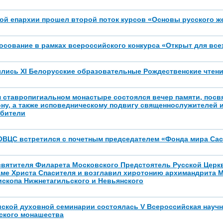
ой епархии прошел второй поток курсов «Основы русского ж
осование в рамках всероссийского конкурса «Открыт для все
ылись XI Белорусские образовательные Рождественские чтен
м ставропигиальном монастыре состоялся вечер памяти, пос
ну, а также исповедническому подвигу священнослужителей 
обители
ОВЦС встретился с почетным председателем «Фонда мира Са
 святителя Филарета Московского Предстоятель Русской Цер
аме Христа Спасителя и возглавил хиротонию архимандрита 
ископа Нижнетагильского и Невьянского
шской духовной семинарии состоялась V Всероссийская науч
ского монашества