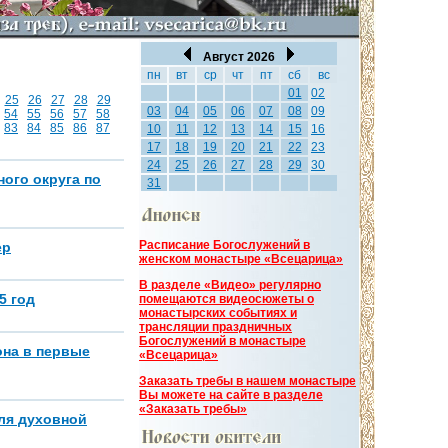
Август 2026
пн
вт
ср
чт
пт
сб
вс
01
02
25
26
27
28
29
03
04
05
06
07
08
09
54
55
56
57
58
83
84
85
86
87
10
11
12
13
14
15
16
17
18
19
20
21
22
23
24
25
26
27
28
29
30
ого округа по
31
Расписание Богослужений в
ер
женском монастыре «Всецарица»
В разделе «Видео» регулярно
5 год
помещаются видеосюжеты о
монастырских событиях и
трансляции праздничных
Богослужений в монастыре
она в первые
«Всецарица»
Заказать требы в нашем монастыре
Вы можете на сайте в разделе
«Заказать требы»
ля духовной