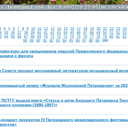
3
4
5
6
7
8
9
10
11
12
13
14
15
16
17
18
19
20
21
22
23
24
4
35
36
37
38
39
40
41
42
43
44
45
46
47
48
49
50
51
52
53
3
64
65
66
67
68
69
70
71
72
73
74
75
76
77
78
79
80
81
82
88
89
90
91
92
93
94
95
96
97
98
99
100
лайн-курс для священников епархий Приволжского федеральн
шимся с фронта
м Совете прошел молодежный литературно-музыкальный веч
двенадцатый номер «Журнала Московской Патриархии» за 202
 ПСТГУ вышла книга «Статьи и речи будущего Патриарха Тих
вного служения (1890-1897)»
-концерт лауреатов IV Патриаршего международного фестива
Христов»