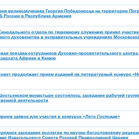
вня великомученика Георгия Победоносца на территории Пог
Б России в Республике Армения
Синодального отдела по тюремному служению принял участие
ного духовенства в исправительных учреждениях Московско
вая поездка сотрудников Духовно-просветительского центра
кзархата Африки в Кению
овет продолжает прием изданий на литературный конкурс «Н
Шостьенском монастыре состоялось заседание рабочей групп
твенной деятельности
рием заявок для участия в конкурсе «Лето Господне»
ередное заседание коллегии по научно-богословскому рецен
нке Издательского Совета Русской Православной Церкви