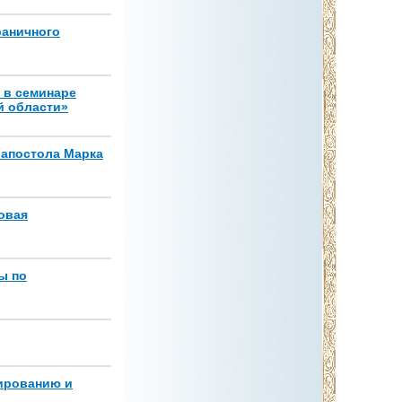
раничного
 в семинаре
й области»
 апостола Марка
овая
ы по
зированию и