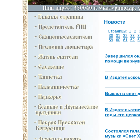
Новости
Страницы:
1
2
30
31
32
33
3
59
60
61
62
6
Завершился он
помощи вернув
В Издательско
Вышел в свет 
В Издательстве
годы его церко
Состоялся гала
музыки «Свет 