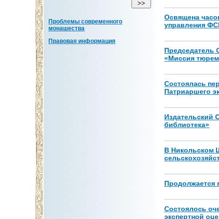
Освящена часо
Проблемы современного
управления ФС
монашества
Правовая информация
Председатель 
«Миссия тюрем
Состоялась пер
Патриаршего э
Издательский С
библиотека»
В Никольском 
сельскохозяйс
Продолжается п
Состоялось оч
экспертной оце