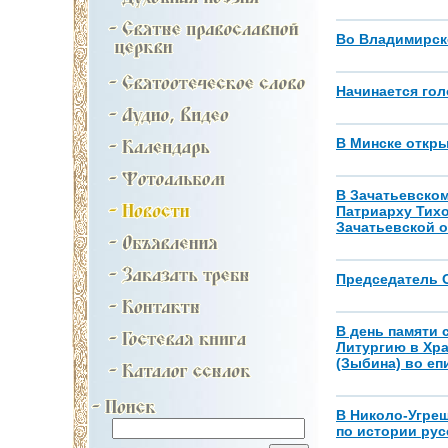
Во Владимирск
Начинается гол
В Минске откр
В Зачатьевско
Патриарху Тихо
Зачатьевской 
Председатель 
В день памяти
Литургию в Хр
(Зыбина) во еп
В Николо-Угре
по истории рус