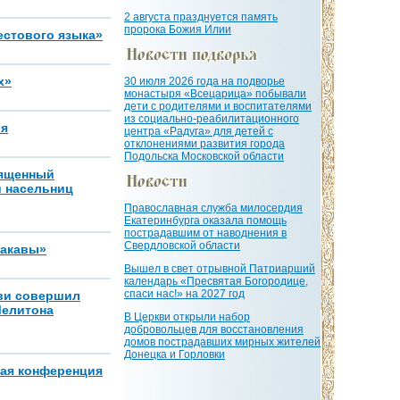
2 августа празднуется память
пророка Божия Илии
естового языка»
х»
30 июля 2026 года на подворье
монастыря «Всецарица» побывали
дети с родителями и воспитателями
из социально-реабилитационного
ия
центра «Радуга» для детей с
отклонениями развития города
Подольска Московской области
вященный
и насельниц
Православная служба милосердия
Екатеринбурга оказала помощь
пострадавшим от наводнения в
Свердловской области
сакавы»
Вышел в свет отрывной Патриарший
календарь «Пресвятая Богородице,
спаси нас!» на 2027 год
кви совершил
Мелитона
В Церкви открыли набор
добровольцев для восстановления
домов пострадавших мирных жителей
Донецка и Горловки
ная конференция